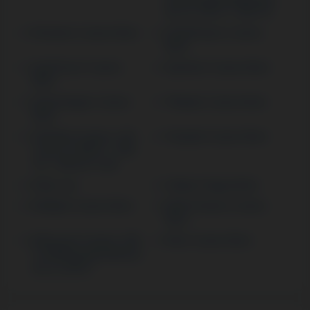
bis zu 700 € + 200 FS
Rockwin Casino Boni
SlotsPalace Casino
Boni
SpinFever Casino
Spinline Casino Boni
Boni
StoneVegas Casino
Tikitaka Casino Boni
Boni
TikiTaka Casino: 120
Tonybet Casino Boni
% bis zu 500 € + 250
FS + Bonus Crab
Über uns
Vulkan Vegas Boni
Weltbet Casino Boni
Wild Fortune Casino
Boni
Winscore Casino: 200
Woo Casino Boni
% Willkommensbonus
bis zu 200 €