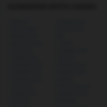
SCHWARZGELISTETE CASINOS
888casino
Amonbet Casino
Banzai Casino
Bet It All Casino
Bitvegas Casino
Booi
Book of bet Casino
Casimba
Casino Gods
Casombie Casino
Caspero Casino
CatCasino
ChachaBet Casino
Cyber.Bet Casino
Dazardbet Casino
Dexterbet Casino
Dreamplay Casino
FightClub
Gioo Casino
Golden Star Casino
Hot.Bet Casino
JungliWin Casino
Kas Casino
Kosmonaut