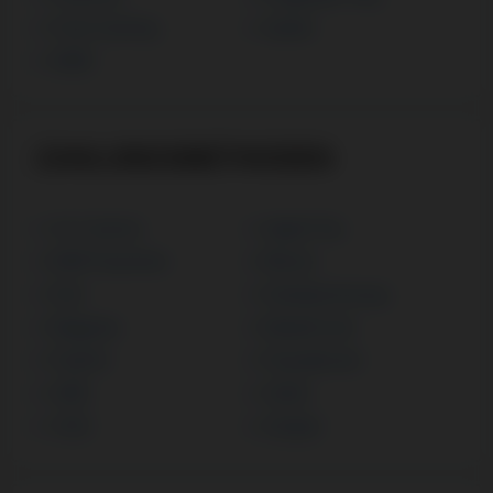
Push Gaming
Spribe
WMS
ZAHLUNGSMETHODEN
A1 Casinos
Apple Pay
B4B Payments
Bitcoin
Drei
Handyrechnung
Magenta
MasterCard
PayPal
Paysafecard
SMS
Sofort
VISA
Zimpler