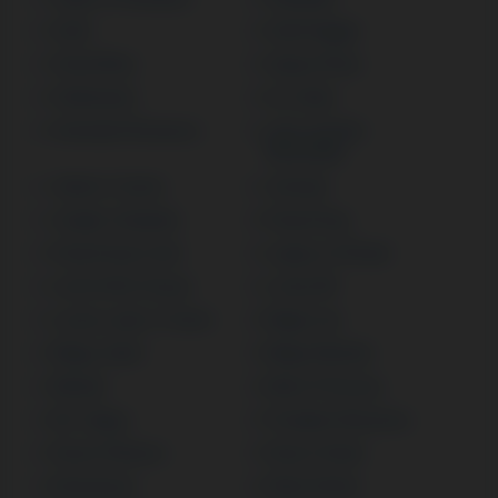
Gold
Gold Digger
Great Blue
Gypsy Rose
Halloween
Ice Joker
Immortal Romance
Jack and the
Beanstalk
Jokers Casino
Jumanji
Jungle Jackpots
King Kong
King Kong Cash
Legacy of Dead
Lord of the Ocean
Lucky 88
Lucky Lady’s Charm
Magic Ian
Mega Joker
Mega Moolah
Mental
Moon Princess
Mr. Vegas
Pumpkin Bonanza
Razor Returns
Razor Shark
Reactoonz
Retro Reels