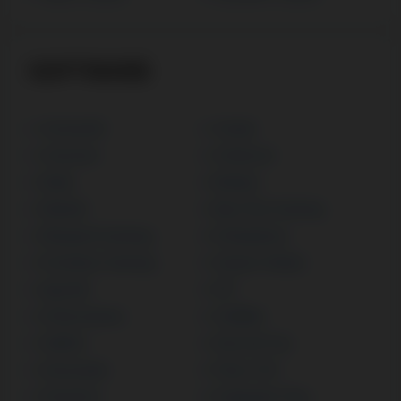
SOFTWARE
Ainsworth
Amatic
Amusnet
Aristocrat
Bally
Belatra
Betsoft
Big Time Gaming
Blueprint Gaming
Endorphina
Evolution Gaming
Games Global
Igrosoft
IGT
InOut.Games
iSoftBet
NetEnt
NoLimit City
Novomatic
Play'n GO
PlayTech
Pragmatic Play