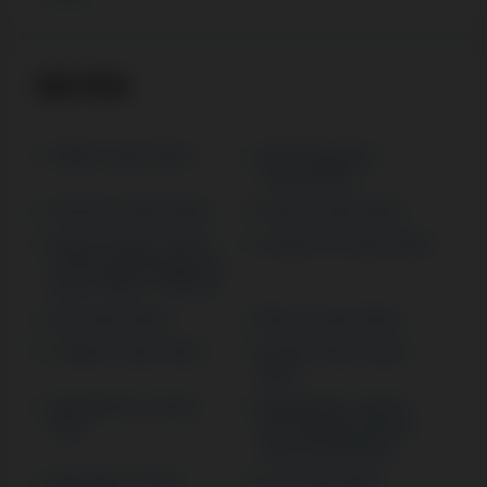
SEITEN
20bet Casino Boni
Alle Kingmaker
Casino Boni
Amunra Casino Boni
Asino Casino Boni
Asino Casino: 120 %
Avalon78 Casino Boni
Ersteinzahlungsbonus
bis zu 700 € + 200 FS
Avocasino Boni
Bizzo Casino Boni
Cookie Casino Boni
Crown Play Casino
Boni
Gamblezen Casino
Gamblezen Casino:
Boni
60 Freispiele Bonus
ohne Einzahlung
Hell Spin Casino
Ice Casino Boni