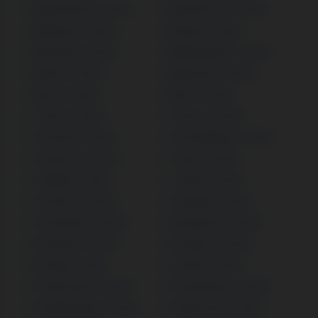
BetAndPlay Casino
BetAndYou Casino
BetBeast Casino
Betista Casino
Betmatch casino
BetRepublic Casino
Betsio Casino
BigClash Casino
Bizzo Casino
Bwin Casino
Casea Casino
Casina Casino
Casinoly Casino
CasinoMega Casino
Casinova Casino
Cobra Casino
Coldbet Casino
Cookie Casino
Coolzino Casino
Corgibet Casino
CrownPlay Casino
Dailyspins Casino
DivaSpin Casino
Duospin Casino
Energy Casino
Fonbet Casino
FortuneJack Casino
FortunePlay Casino
FreddyVegas Casino
Friday Roll Casino