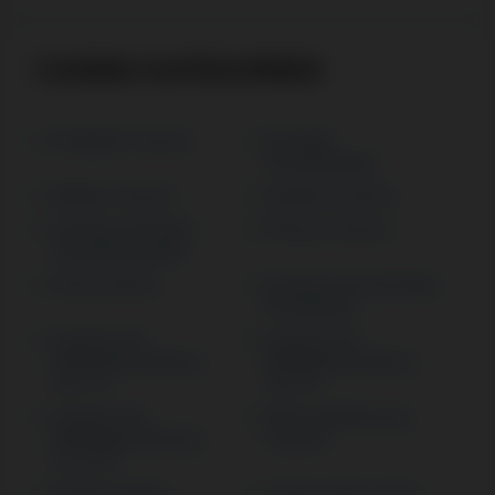
CASINO-KATEGORIEN
Echtgeld Casinos
Schnelle
Auszahlungen
Mobile Casinos
Android Casinos
Casinos mit hoher
iPhone Casinos
Auszahlungsrate
iPad Casinos
Casinos mit minimaler
Einzahlung
Casinos mit
Casinos mit
Mindesteinzahlung
Mindesteinzahlung
von 1 €
von 5 €
Casinos mit
Ohne Verifizierung
Mindesteinzahlung
Casinos
von 10 €
Seriöse Online
Casino ohne Lizenz