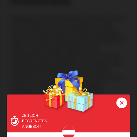
UNTERNEHMENS
Gegründet wurde das Unternehmen Aristocrat bereits
in den 1950ern. Dies ist ein beachtliches Datum,
wenn man bedenkt, dass die meisten Unternehmen
relativ frisch auf dem Markt sind. Die Gründung fand in
Sydney, Australien, statt. Seitdem hat das
Unternehmen unzählige Online Casinos mit seinen
attraktiven Spielen ausgestattet. Das allererste Spiel
wurde allerdings bereits schon in den 1970ern
entwickelt, das als weltweit erster Fünf-Reel-Slot gilt
und den Titel „Wild West“ trägt. Das genaue
Veröffentlichungsdatum war das Jahr 1979.
Das Aristocrat Casino expandierte vor allem nach
Europa und in die USA. In den USA schaffte es das
ZEITLICH
Unternehmen seine Spiele in Las Vegas anzubieten.
BEGRENZTES
Von da an ging es steil bergauf – aktuell findet man
ANGEBOT!
auf dem gesamten mobilen Online-Glücksspielmarkt