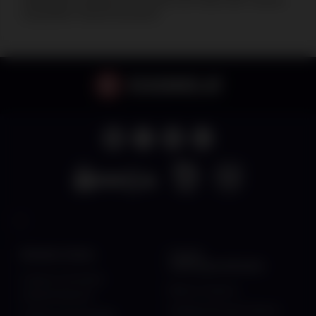
Spielspaß verlassen und hast noch dazu die Chance
auf großes Gewinnsummen.
Beliebte Seiten
Casino
Zahlungsmethoden
Casinos mit hohen
Bitcoin Casinos
Gewinnchancen
Handyrechnung Casinos
Casinos mit schneller