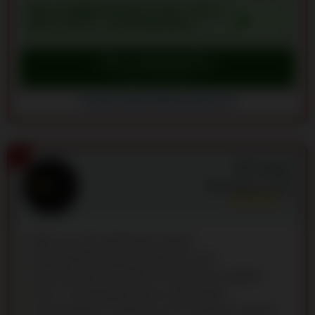
WILLKOMMENSPAKET: MAX. 100 %
CAKE
BIS ZU 200 € + 220 FREISPIELE
Bonus beanspruchen
Besuche Cookie Casino
Cookie Casino Bewertungen (5)
2
RX Casino
Bewertung:
7.5
/10
Mehr als 230 Sofortgewinnspiele
Niedrige Mindesteinzahlung von 10 €
Einzahlungen mit Apple & Google Pay möglich
Über 7 verschiedene Boni und Aktionen
Auszahlungen innerhalb von 24 Stunden möglich