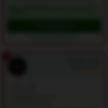
WILLKOMMENSPAKET: MAX. 175 % BIS ZU
17.500 €
Bonus beanspruchen
Besuche RX Casino
RX Casino Bewertungen (7)
3
CrownPlay Casino
Bewertung:
7.2
/10
12.000+ Spiele
VIP-Programm
Mindesteinzahlung ab 10 €
Sichere Curacao Lizenz