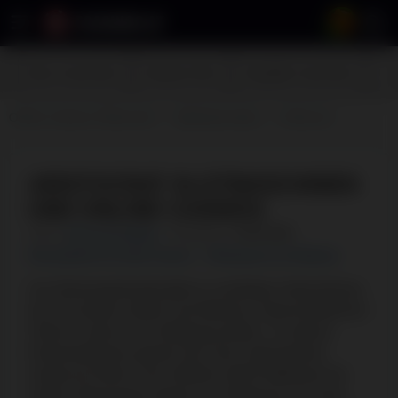
2
Bizzo Casino Boni
Exklusive Boni
King Billy Casino Boni
Onl
Online Casinos Österreich
Spielautomaten
Aristocrat
ARISTOCRAT SLOTMASCHINEN
UND ONLINE CASINOS
Autor:
Simona Eichelberg
Aktualisiert:
08.08.2026
Wie bewerten wir online Casinos
Offenlegung von Werbung
Am Glücksspielmarkt gibt es unzählige Unternehmen,
die ihre besten Spiele und Aktionen unterschiedlichen
Online Casinos zur Verfügung stellen. Zu diesen
Entwicklerteams gehört auch das Unternehmen
Aristocrat Online. Der Anbieter stellt Plattformen für
Online-Glücksspiel Spiele zur Verfügung, die hohe