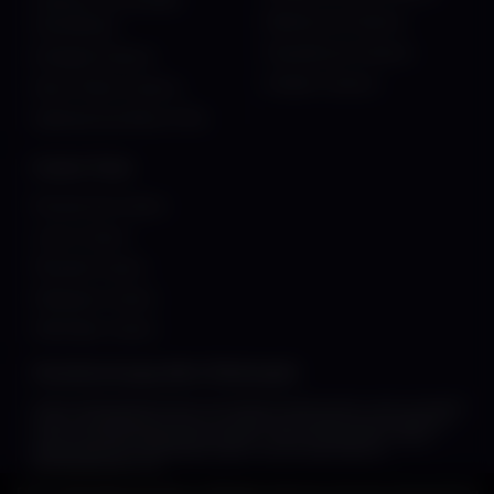
Mastercard Casinos
Auszahlung
Paysafecard Casinos
Echtgeld Casinos
Zimpler Casinos
Neue Online Casinos
Spielautomat Book of Ra
Casino Tests
Rooster.bet Casino
Lizaro Casino
Placebet Casino
Dailyspins Casino
GlitchSpin Casino
Verantwortungsvolles Glücksspiel
Online-Glücksspiele können eine Menge Spaß machen, aber es besteht
immer die Möglichkeit, dass du verlierst. Aus diesem Grund solltest du
immer verantwortungsbewusst spielen. Wenn du Bedenken wegen
problematischem Glücksspiel haben, hole dir bitte Hilfe bei
BeGambleAware.org.
Durch die Nutzung dieser Website stimmen Sie der Verwendung