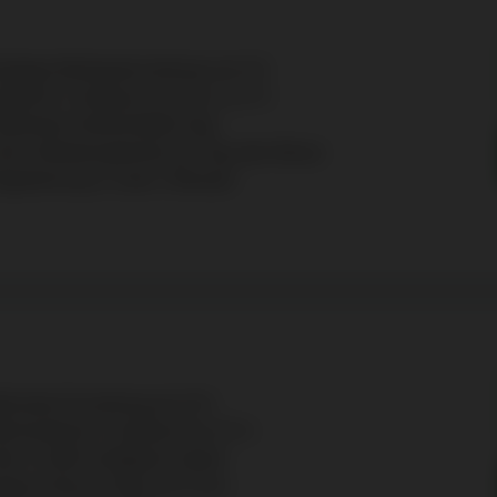
iedrige Mindesteinzahlung von 5 €
äglicher Cashback von bis zu 11 %
edizierte Android-Mobil-App
eine Abhebungslimits pro Tag oder Monat
egistrierung in unter 2 Minuten
inimale Einzahlung ab 10 €
öchentlicher Cashback bis 15 %
ber 31.960 verfügbare Spiele
igener Bonus-Shop mit Coins