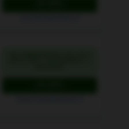
Hier spielen
Besuche 1red Casino
1red Casino Bewertungen (6)
WILLKOMMENSBONUS: MAX. 200 %
BIS ZU 2.500 € + 150 FREISPIELE + 1
BONUSSPIEL
Hier spielen
Besuche Slotrave Casino
Slotrave Casino Bewertungen (7)