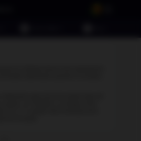
EICH
2
Casino Spiele
Blog
Online Spielautomaten
Bingo: Was sind die Spielregeln
Casino Weihnachtsboni
Kartenzählen im Online Casino
Slots mit hohem RTP
Spielautomaten Tricks & Tipps
eressant ist. Anfänger können ohne irgendwelche
ist Roulette mathematisch gesehen so komplex,
n mittlerweile sogar durch die mobilen Apps der
g zu geben, um “die Bank” zu schlagen. Denn
eil von 2,7 % entsteht. Beim Amerikanischen
äischen Roulette!