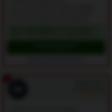
Geringe Einzahlungen ab 10 €
10 FS ohne Einzahlung für Shortcut-Installation
Sofortauszahlung in unter 1 Std via 13 Kryptos
Prize Hub mit zusätzlichen Vergünstigungen
WILLKOMMENSBONUS: MAX. 200 % BIS ZU
2.500 € + 150 FREISPIELE + 1 BONUSSPIEL
Bonus beanspruchen
Besuche Slotrave Casino
Slotrave Casino Bewertungen (7)
2
Goldbet Casino
Bewertung:
8.9
/10
Tägliches Glücksrad mit 3 Drehungen