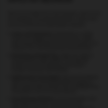
Wenn ich ein Apple Pay Casino bewerte, achte ich auf
die verfügbaren Auszahlungsmethoden, Spiele, Boni
und wie schnell der Kundensupport antwortet.
Lizenz und Sicherheit:
Zuerst prüfe ich, ob das
Casino eine gültige Lizenz von Curaçao-, Malta-
oder Anjouan-Behörden hat. Ebenso wichtig ist, ob
moderne SSL-Verschlüsselung verwendet wird.
Einzahlung mit Apple Pay:
Apple Pay sollte im
Kassenbereich sofort auffallen. Die Gutschrift
erwarte ich ohne Verzögerung, bevorzugt in
wenigen Sekunden oder Minuten.
Spielauswahl mit Echtgeld:
Nach der Einzahlung
prüfe ich, ob der Glücksspielanbieter Zugang zu
allen Spielen liefert, darunter Slots, Sofortgewinnen,
Tischspielen und Live-Casino-Bereich.
Auszahlungsmethoden:
Da Auszahlungen nicht
über Apple Pay laufen, schaue ich mir die