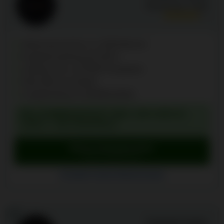
Bewertung:
7.9
/10
Aktionsrad mit bis zu 2.000 Münzen
Kryptoeinzahlung ab 0,85 €
Lotterien bis zu 20.000 Freispielen
Über 690 Live-Spiele
Corgibet Boxen mit BMW M240i
WILLKOMMENSPAKET: MAX. 150 % BIS ZU
4.500 € + 350 FREISPIELE
Bonus beanspruchen
Besuche Corgibet Casino
Corgibet Casino Bewertungen
10
Casinoly Casino