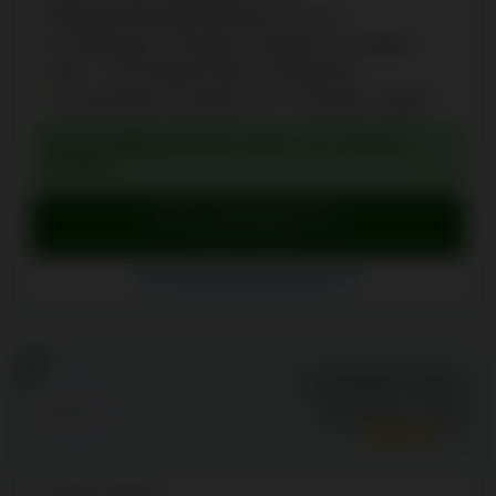
Niedrige Mindesteinzahlung von 10 €
Einzahlungen mit Apple & Google Pay möglich
Über 7 verschiedene Boni und Aktionen
Auszahlungen innerhalb von 24 Stunden möglich
WILLKOMMENSPAKET: MAX. 175 % BIS ZU
17.500 €
Bonus beanspruchen
Besuche RX Casino
RX Casino Bewertungen (7)
17
LuckyStart Casino
Bewertung:
7.2
/10