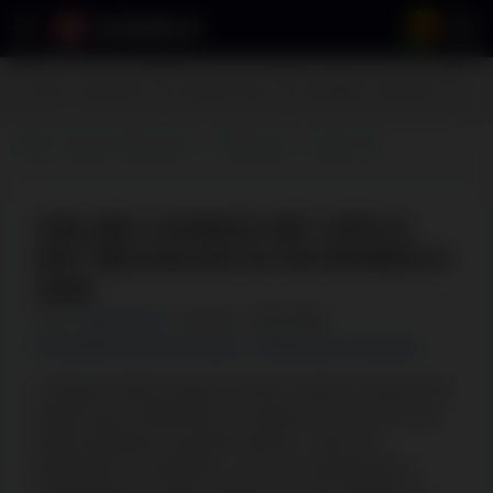
2
Bizzo Casino Boni
Exklusive Boni
King Billy Casino Boni
Onl
Online Casinos Österreich
Zahlungen
Apple Pay
ONLINE CASINOS MIT APPLE
PAY BEZAHLEN IN ÖSTERREICH
2026
Autor:
Philip Solvoll
Aktualisiert:
09.07.2026
Wie bewerten wir online Casinos
Offenlegung von Werbung
In diesem Artikel zeige ich Ihnen, welche Casinos mit
Apple Pay in Österreich am besten sind, wie Sie mit
dieser Methode einzahlen können, ohne Ihre
Bankdaten zu eingeben, und wie zuverlässig die