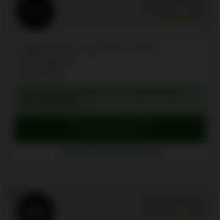
Bewertung:
7.8
/10
Willkommensbonus bis 500 € + 200 FS
VIP-Programm
Sportwetten
WILLKOMMENSPAKET: 100 % BIS ZU 500 € +
200 FREISPIELE
Bonus beanspruchen
Besuche Casinoly Casino
Casinoly Casino Bewertungen
11
Hell Spin Casino
Bewertung:
7.6
/10