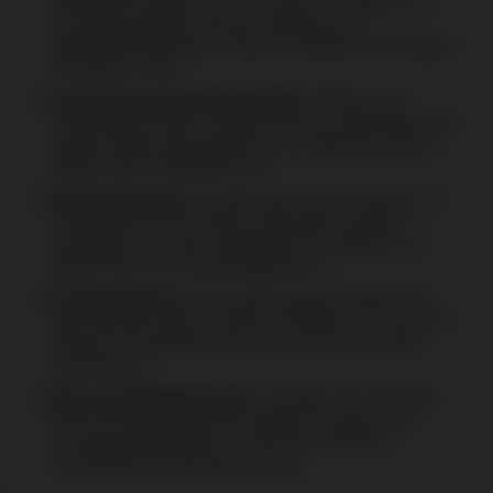
Alternativen genau an. Ein Casino mit Apple Pay
Einzahlung bietet mehrere Optionen wie
Banküberweisungen, Karten, E-Wallets und Kryptos
mit klaren Limits.
Verantwortungsvolles Spielen:
Verlust- und
Einsatzlimits, Quiz, nutzbare Links zu Behörden, die
gegen Spielsucht kämpfen, und Selbstausschluss
sollten leicht auffindbar sein.
Mobile Nutzung:
Ich teste das Casino intensiv auf
Smartphone für schnelle Ladezeiten, saubere
Navigation und alle verfügbaren Funktionen wie
Spiele, Boni und Zahlungsoptionen.
Kundenservice:
Der Kundensupport sollte in ein
paar Minuten oder Stunden erreichbar sein und auf
Deutsch verständlich per Live-Chat oder E-Mail
beantworten.
Boni und Bedingungen:
Ich prüfe, ob es Casino-
Boni für Einzahlungen mit Apple Pay gibt. Faire
Umsatzbedingungen von 20x-40x mit klarer
Umsatzdauer sind dabei wichtig.