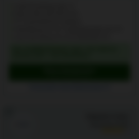
Crypto-Einzahlung unter 1 €
Drops & Wins 2M-USD-Event
15 % wöchentliches Cashback
Unterstützung von 10+ Kryptowährungen wie LTC
Lizenz der Anjouan Nr. ALSI-202411021-FI1
WILLKOMMENSBONUS: MAX. 110 % BIS ZU
200.000 USDT + 400 FREISPIELE
Bonus beanspruchen
Besuche FortuneJack Casino
FortuneJack Casino Bewertungen (7)
6
Dailyspins Casino
Bewertung:
8.5
/10