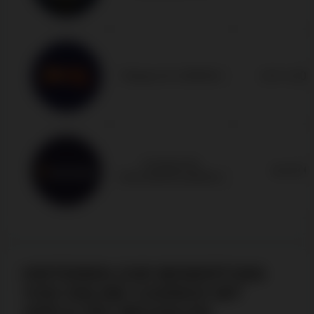
Tobique Nr. 0000041
10 €-1.000
Curaçao Nr.
Ab 50 €
OGL/2024/1126/0521
KRITERIEN ZUR BEWERTUNG
VON ONLINE CASINOS MIT
APPLE PAY BEZAHLEN