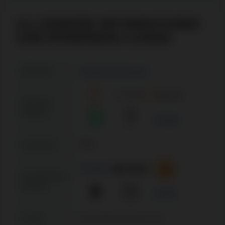
ALLGEMEINE INFORMATIONEN
ZUM SPINWINERA CASINO
Webseite
www.spinwinera.com
Software-
Anbieter
+ 35 Mehr
Gegründet
2025
Einzahlungsm
ethoden
+ 4 Mehr
E-Mail
support@spinwinera.com