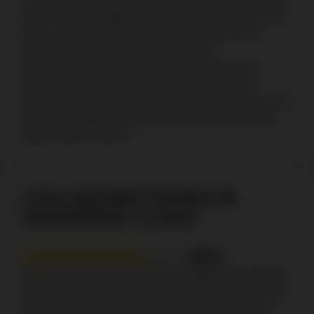
in besonderen Sportarten wie Padel-Tennis, Kabaddi
oder Teqball verfügbar. Im Fußball gibt es für die Top-
Ligen, darunter La Liga, Bundesliga und Serie A,
Wettmärkte wie 1x2, Doppelte Chance,
Gesamtpunktzahl, Handicaps und verschiedene
Kombinationen. Ein Vorteil ist, dass Sie auf der
Spinwinera-Website nicht nur auf Sport, sondern auch
auf die wichtigsten Ereignisse aus Politik, Film und
Musik wetten können.
ZAHLUNGSMETHODEN IM
SPINWINERA CASINO
8/10
Sie können mit Visa, Mastercard, Apple Pay, Revolut,
Skrill und 9 Kryptowährungen wie Tether, Bitcoin und
Ethereum auf Ihr Spinwinera-Konto einzahlen. Bei