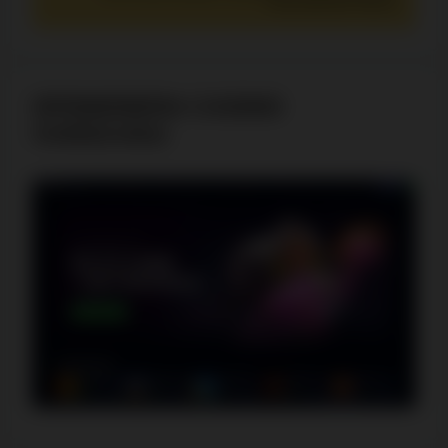
theoretischen Kennt
SPINWINERA CASINO
VORSCHAU