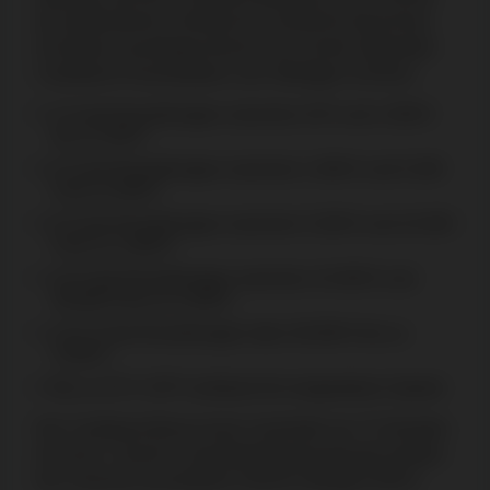
der tatsächlichen Verluste der Vorwoche berechnet.
Auf dieser Grundlage können Sie mit den folgenden
Cashback-Prozentsätzen und -Beträgen rechnen:
5 % bei Einzahlungen zwischen 20 € und 1.000 €
bis zu 100 €
6 % bei Einzahlungen zwischen 1.000 € und 5.200
€ bis zu 500 €
8 % bei Einzahlungen zwischen 5.200 € und 10.400
€ bis zu 1.000 €
10 % bei Einzahlungen zwischen 10.400 € und
26.000 € bis zu 3.100 €
12.5 % bei Einzahlungen über 26.000 € bis zu
5.200 €
Bis zu 25 % VIP-Cashback für eingeladene Spieler
Der Cashback-Bonus kann innerhalb von 72 Stunden
mit einer 1-fachen Umsatzbedingung genutzt werden.
Der maximal auszahlbare Gewinn beträgt 6.500 €.