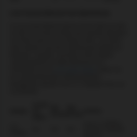
Live-Casino-Bereich bei Spinwinera
Im Live-Casino-Bereich können Sie Ihr Glück an mehr
als 440 Live-Tischen mit Baccarat, Roulette, Blackjack
und Poker sowie bei Live-Drops & Wins- und Game-
Show-Spielen versuchen. Während das Angebot an
Blackjack-, Roulette- und Drops & Wins-Spielen
zufriedenstellend ist, bietet Spinwinera nur 2
Pokerspiele an. Die
Live Casino Spiele
werden von
den weltweit führenden Softwareanbietern
bereitgestellt, darunter Iconic 21, Pragmatic Play Live
und Winfinity.
Anzahl
Min.
Max.
Spieltyp
der
Anbieter
Einsatz
Einsatz
Spiele
Iconic 21, Winfinity,
Live-
80+
N/V
N/V
Evolution, Pragmatic
Roulette
Play Live