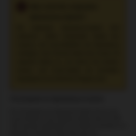
Was sind die originalen
Spinwinera-Spiele?
Die originalen Spinwinera-Spiele sind
exklusive, selbst entwickelte Spiele des
Casinos, die ausschließlich bei Spinwinera
verfügbar sind. Derzeit bietet das Casino 40
originale Spiele an, von denen die meisten
Instant- und Crash-Spiele mit schnellem
Spielablauf und einfachen Regeln sind.
Tischspiele im Spinwinera Casino
Die Tischspiele von Spinwinera finden Sie im Live-
Casino-Bereich. Das Angebot umfasst mehr als 390
Titel, darunter traditionelle und moderne Varianten von
Blackjack, Roulette, Poker, Baccarat und