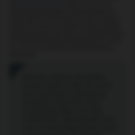
allen
Zahlungsmethoden
müssen Sie eine 20 €-
Mindesteinzahlung tätigen, während Deposits mit
Krypto-Optionen 35 € betragen. Bei der Auszahlung
können Sie zwischen 11 Optionen wählen, darunter
Banküberweisung, Skrill oder neun Kryptowährungen.
Der Mindestauszahlungsbetrag beträgt 50 €, sowohl
Ein- als auch Auszahlungen sind bei Spinwinera
gebührenfrei.
Wenn Sie schnell an Ihre Gewinne
kommen möchten, sollten Sie sich für
eine Auszahlung in Kryptowährung
entscheiden. Obwohl das Casino
Auszahlungsanträge in der Regel
innerhalb eines Tages bearbeitet, kann
es bis zu fünf Werktage dauern, bis der