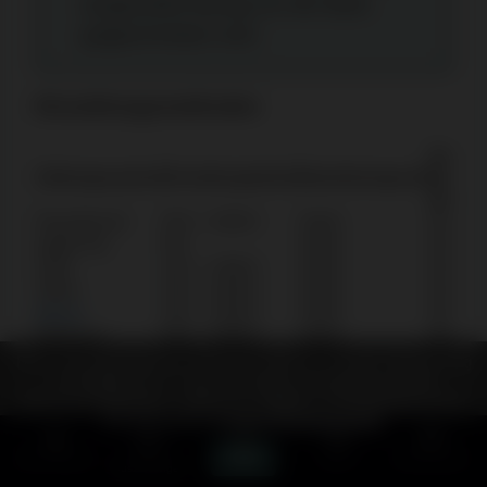
ausgezahlte Betrag von der Bank
gutgeschrieben wird.
Einzahlungsmethoden
Gebühr
Zahlungssystem
Einzahlungslimits
Bearbeitungszeit
für die
Einzah
Paysafecard
20 € - 2.500 €
Sofort
0%
Apple Pay
N/V
Sofort
0%
Skrill
20 € - 2.500 €
Sofort
0%
Tether
20 € - 2.000 €
Sofort
0%
Bitcoin
20 € - 2.000 €
Sofort
0%
Ethereum
20 € - 2.000 €
Sofort
0%
Litecoin
20 € - 2.000 €
Sofort
0%
Durch die Nutzung dieser Website stimmen Sie der Verwendung
Tron
20 € - 2.000 €
Sofort
0%
von Cookies zu, um die Leistung zu verbessern und Ihre
Benutzererfahrung zu optimieren. Weitere Informationen finden
USDCoin
20 € - 2.000 €
Sofort
0%
Sie auf unserer
Cookie-Richtlinieseite.
Dogecoin
20 € - 2.000 €
Sofort
0%
MasterCard
10 € - 2.000 €
Sofort
0%
OK
Neue Casinos
Schnelle
Menü
Boni
Bewertungen
Auszahlungen
Revolut
20 € - 2.000 €
Sofort
0%