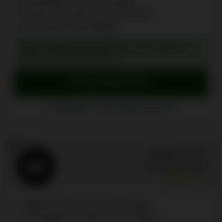
Auszahlung in unter 12 Stunden
Turniere mit Preisen bis zu 125.000 €
Über 35 Provider verfügbar
WILLKOMMENSBONUS: MAX. 222 % BIS ZU
3.500 € + 250 FREISPIELE
Bonus beanspruchen
Besuche FreddyVegas Casino
FreddyVegas Casino Bewertungen (6)
16
Goldbet Casino
Bewertung:
8.9
/10
Tägliches Glücksrad mit 3 Drehungen
50 Freispiele als erster Check-in-Bonus