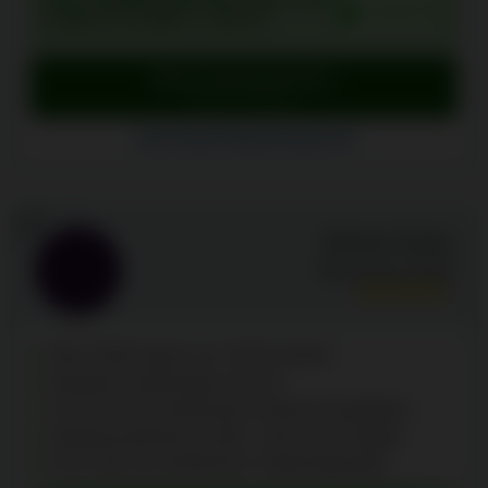
1REDFTD
% BIS ZU 11.500 € + 225 FS
Bonus beanspruchen
Besuche 1red Casino
1red Casino Bewertungen (6)
8
Slotrave Casino
Bewertung:
9.2
/10
Über 8.000 Spiele von 130 Providern
Geringe Einzahlungen ab 10 €
10 FS ohne Einzahlung für Shortcut-Installation
Sofortauszahlung in unter 1 Std via 13 Kryptos
Prize Hub mit zusätzlichen Vergünstigungen