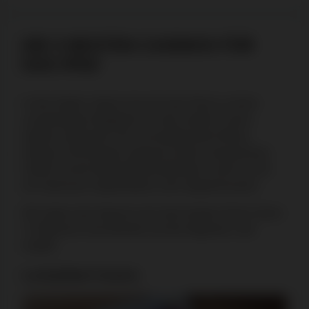
DIE 5 BESTEN CASINOS FÜR
DAS IPAD
In den letzten Jahren hat sich das iPad zu einem
zuverlässigen Begleiter für viele mobile Casino
Spieler entwickelt. Die hochauflösende Retina-
Display-Technologie, gepaart mit der erstaunlichen
Grafik und der Benutzerfreundlichkeit, macht sie für
ein intensives Spielerlebnis sehr begehrenswert.
Wir haben das Internet nach dem besten iPad Casino
in Österreich durchforstet und die folgende Liste
erstellt:
LuckyStart Casino