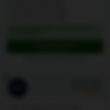
Über 10.000 verfügbare Spiele
25 unterstützte Sprachversionen
Live Cashback 25 % bis zu 200 €
Lizenz der PAGCOR Nr. 22-0025
WILLKOMMENSBONUS: 100 % BIS ZU 500 € +
200 FREISPIELE
Bonus beanspruchen
Besuche Mr.Punter Casino
Mr.Punter Casino Bewertungen (10)
18
PowerUp Casino
Bewertung:
8.9
/10
Über 7.000 Spiele und 470+ Live-Spiele