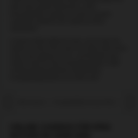
dank seines großen Bildschirms, seiner
hervorragenden Leistung und seiner schnellen
Ladezeiten perfekt für den Zugriff auf Online
Spielbanken.
In diesem Artikel erfährst du alles, was du über das
Spielen in einem iPad Casino um echtes Geld wissen
musst. Dazu gehören die Vor- und Nachteile eines
mobile Casino für iPad, Sicherheitsaspekte, Grafik
und Benutzerfreundlichkeit, Registrierung,
Kompatibilitätsprobleme und vieles mehr.
iPad Casinos
Kompatibilität mit dem iPad
Grafik
ONLINE CASINOS FÜR IPAD-
NUTZER IM JAHR 2026