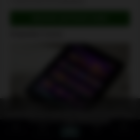
Rund um die Uhr Kundendienst
BESUCHE LUCKYSTART CASINO
Kingmaker Casino
Durch die Nutzung dieser Website stimmen Sie der Verwendung
von Cookies zu, um die Leistung zu verbessern und Ihre
Benutzererfahrung zu optimieren. Weitere Informationen finden
Wer das iPad zum Spielen im Casino nutzt, der sollte
Sie auf unserer
Cookie-Richtlinieseite.
sich Kingmaker näher ansehen. Die mobile Web-App
OK
Neue Casinos
Schnelle
Menü
Boni
Bewertungen
passt sich dem Bildschirm automatisch an. Du
Auszahlungen