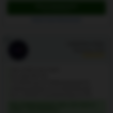
Bonus beanspruchen
Besuche Spinita Casino
Spinita Casino Bewertungen
5
Lucky7even Casino
Bewertung:
9.5
/10
Über 10.000 Casino Spiele
85+ Instant Win-Titel
75 €-Belohnung im Empfehlungsprogramms
Sofortauszahlungen via 10 Kryptowährungen
Bis zu 100.000 € Cash-Belohnungen für VIPs
WILLKOMMENSBONUS: MAX. 125 % BIS ZU
2.500 € + 200 FREISPIELE