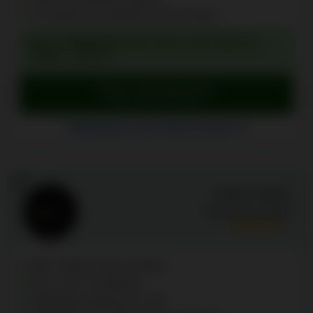
15 Kryptos für sofortige Auszahlungen
WILLKOMMENSPAKET: MAX. 100 % BIS ZU
2.000 € + 200 FS
Bonus beanspruchen
Besuche BetRepublic Casino
BetRepublic Casino Bewertungen (7)
13
Casina Casino
Bewertung:
8.9
/10
880+ Sofort-Gewinn-Spiele
Bis zu 15 % Cashback
Mindesteinzahlung nur 10 €