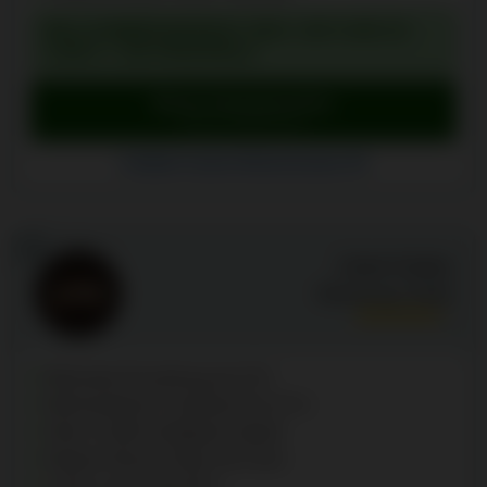
WILLKOMMENSBONUS: MAX. 100 % BIS ZU
1.500 € + 150 FREISPIELE
Bonus beanspruchen
Besuche Coldbet Casino
Coldbet Casino Bewertungen (6)
10
Lizaro Casino
Bewertung:
9.0
/10
Minimale Einzahlung ab 10 €
Wöchentlicher Cashback bis 15 %
Über 31.960 verfügbare Spiele
Eigener Bonus-Shop mit Coins
Lizenz von Costa Rica