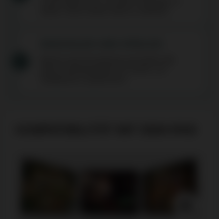
Casinospiels aus, um deine Strategie zu
testen, ohne echtes Geld zu riskieren.
EINZAHLEN UND SPIELEN
Mache eine Einzahlung und spiele alle
deine Lieblingsspiele im Casino, um
Geldpreise zu gewinnen!
KOMPATIBILITÄT MIT DEM IPAD