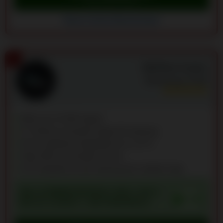
Besuche Bearo Casino
Bearo Casino Bewertungen
3
WinPlace Casino
Bewertung:
9.7
/10
Mehr als 22.000 Spiele
5 %-Bonus auf jede Krypto-Einzahlung
Drei Cashback-Angebote bis zu 10 %
Über 800 Live-Dealer-Tische
30 Freispiele für die Nutzung der mobilen App
WILLKOMMENSBONUS: MAX. 100 %
1WP
BIS ZU 14.000 € + 300 FREISPIELE