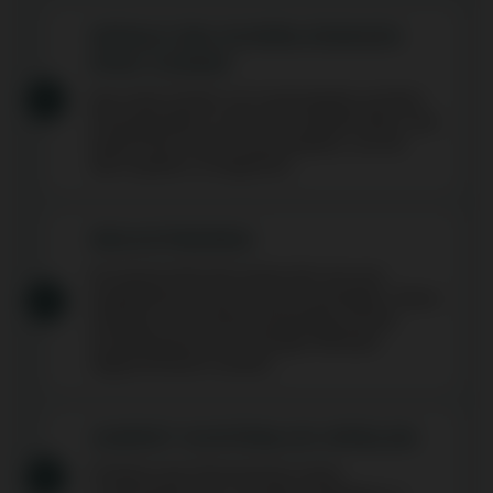
WÄHLE EIN ZUVERLÄSSIGES
IPAD CASINO
Der erste Schritt, um Casinospiele auf dem
iPad genießen zu können, besteht darin, das
beste iPad Casino auszuwählen, um mit
dem Spielen zu beginnen.
REGISTRIEREN
Du kannst dich bei einem der von uns
empfohlenen iPad Casinos anmelden. Diese
Anbieter sind vertrauenswürdig und die
Anmeldung kann in wenigen Minuten
abgeschlossen werden.
ZUERST KOSTENLOS SPIELEN
Probiere die Demoversion eines