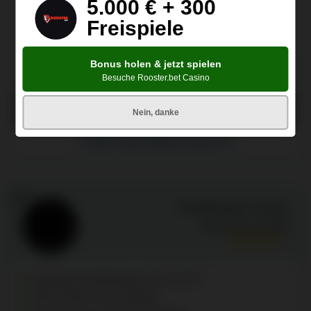
5.000 € + 300
19 Einzahlungsmethoden verfügbar
Freispiele
Bis zu 20% Cashback im VIP-Programm
WILLKOMMENSPAKET: MAX. 100 % BIS ZU
Bonus holen & jetzt spielen
3.000 € + 225 FREISPIELE
Besuche Rooster.bet Casino
Bonus beanspruchen
Nein, danke
Besuche Fonbet Casino
Fonbet Casino Bewertungen (8)
15
FreddyVegas Casino
Bewertung:
8.9
/10
Niedrige Einzahlungen ab nur 10 €
Über 4.000 Casino-Spiele