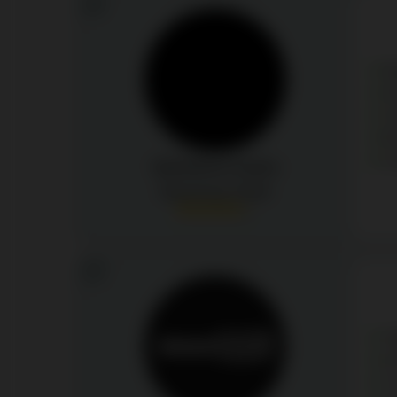
10
R
4
T
B
L
Spinwinera Casino
Bewertung:
8.9
/10
11
T
1
7