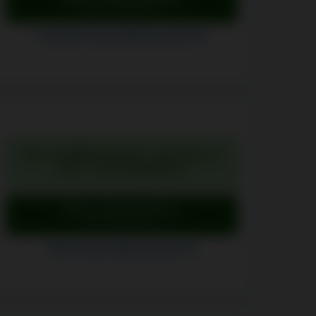
Besuche PowerUp Casino
PowerUp Casino Bewertungen (5)
WILLKOMMENSPAKET: 100% BIS ZU
500 € + 200 FREISPIELE
Bonus beanspruchen
Besuche Realz Casino
Realz Casino Bewertungen (4)