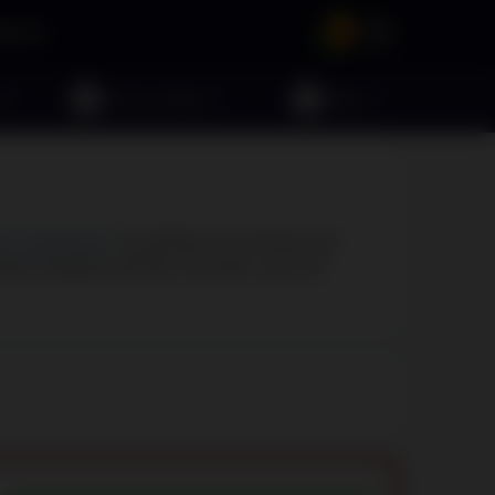
EICH
2
Casino Spiele
Blog
Online Spielautomaten
Bingo: Was sind die Spielregeln
Casino Weihnachtsboni
Kartenzählen im Online Casino
Slots mit hohem RTP
Spielautomaten Tricks & Tipps
 in Österreich
. Sie bleibt eine schnelle und
em Leitfaden erfahren Sie alles, was Sie