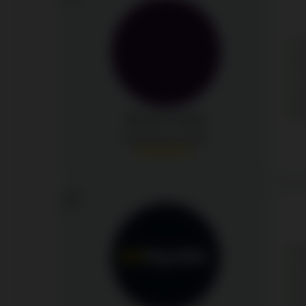
Ü
G
1
S
P
Slotrave Casino
Bewertung:
9.2
/10
5
Ü
2
E
Ü