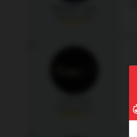
1
BetRepublic Casino
Bewertung:
8.9
/10
6
8
B
M
M
L
Casina Casino
Bewertung:
8.9
/10
7