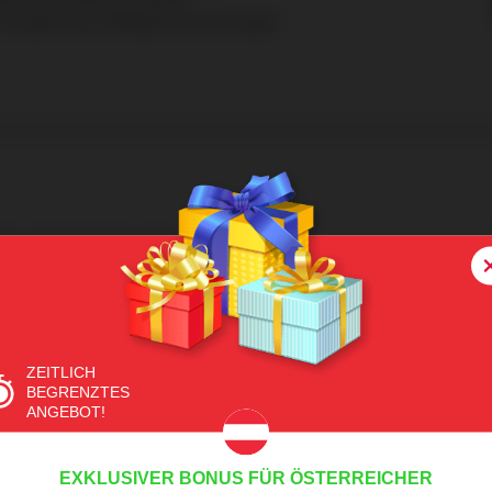
5 Kryptos für sofortige Auszahlungen
80+ Sofort-Gewinn-Spiele
is zu 15 % Cashback
indesteinzahlung nur 10 €
onatliche Auszahlungen bis 40.000 €
izenz der Curaçao Nr. OGL/2024/129/0131
ZEITLICH
BEGRENZTES
ANGEBOT!
EXKLUSIVER BONUS FÜR ÖSTERREICHER