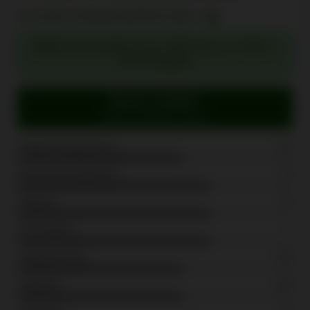
KLICKEN ZUM BEANSPRUCHEN
Willkommenspaket: max. 150 % bis zu 3.700 € +
100 Freispiele
Bonus erhalten
Besuche Betista Casino
Registrierungsprozess
6.1
Benutzerfreundlichkeit
7.5
Aktionen
7.4
VIP-Erlebnis
7
Spielautomaten
6.6
Spielarten
6.8