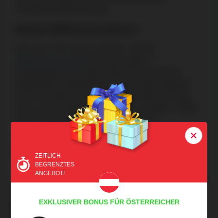
Treuepunkte-Belohnungen.
Betista Willkommensbonus
Das max. 150 % bis zu 3.700 € + 100 FS
Willkommenspaket
wird auf die ersten 3
Einzahlungen von jeweils über 10 € verteilt. Der
Match-Bonus erfordert 35x B + D Umsatz, während
der FS-Umsatz 40x beträgt. Spieler haben 14 Tage
Zeit, um die Umsatzanforderungen zu erfüllen, wobei
der 5 € maximale Einsatz zu beachten ist.
Erste Einzahlung: 100 % bis zu 1.000 € + 100 FS
Zweite Einzahlung: 120 % bis zu 1.200 €
ZEITLICH
BEGRENZTES
Dritte Einzahlung: 150 % bis zu 1.500 €
ANGEBOT!
Beachten Sie, dass Neteller, Volt und
EXKLUSIVER BONUS FÜR ÖSTERREICHER
Skrill von dieser Aktion und den meisten