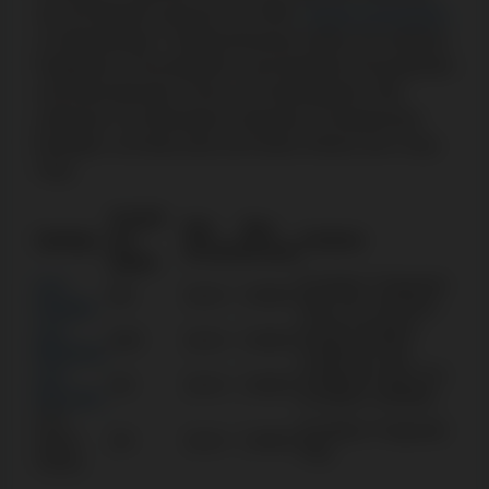
was für Betista ausreicht, um 560+
Spiele mit Dealern
zu beherbergen. Praktischerweise haben sie mehrere
Kategorien, einschließlich verschiedener Einsatzlimits
und Internationale Tische. Die beliebtesten Titel
umfassen Live Blackjack-Varianten, Europäisches
Roulette, Live Baccarat und Game Shows wie Crazy
Time.
Anzahl
Min.
Max.
Spieltyp
der
Anbieter
Einsatz
Einsatz
Spiele
Live
Evolution, Pragmatic
80+
0,01 €
5.000 €
Roulette
Play Live, Elcasino
Live
Ezugi, Evolution,
440+
0,01 €
5.000 €
Blackjack
Pragmatic Play
Live
Pragmatic Play Live,
20+
0,01 €
5.000 €
Baccarat
Evolution, Winfinity
Live
Evolution, Pragmatic
Game
20+
0,01 €
5.000 €
Play
Shows