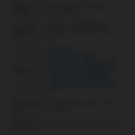
Hauptsitz-
Zuikertuintjeweg z/n (Zuikertuin
Adresse
Tower), Curaçao
Playtech
Pragmatic Play Live
・
・
Live-Casino-
Evolution
LuckyStreak
Ezugi
・
・
・
Anbieter
ALG
Neue Casinos
・
Schnelle Auszahlungen
・
Mobile Casinos
・
Android Casinos
・
Casinos mit hoher Auszahlungsrate
・
Kategorie
iPhone Casinos
・
iPad Casinos
・
Casinos mit minimaler Einzahlung
・
Casinos mit Mindesteinzahlung von
10 €
Einzahlungsb
max. 150 % bis zu 3.700 € + 100
onus
Freispiele
Minimale
10 €; Mindesteinzahlungsbonus - 10 €
Einzahlung