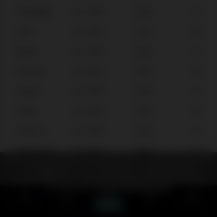
EzeeWallet
10 - 600 €
Sofort
0 %
Tether
10 - 600 €
Sofort
0 %
Bitcoin
10 - 600 €
Sofort
0 %
Ethereum
10 - 600 €
Sofort
0 %
Litecoin
10 - 600 €
Sofort
0 %
Ripple
10 - 600 €
Sofort
0 %
USDCoin
10 - 600 €
Sofort
0 %
BitcoinCash
10 - 600 €
Sofort
0 %
Durch die Nutzung dieser Website stimmen Sie der Verwendung
von Cookies zu, um die Leistung zu verbessern und Ihre
Doge
10 - 600 €
Sofort
0 %
Benutzererfahrung zu optimieren. Weitere Informationen finden
Sie auf unserer
Cookie-Richtlinieseite.
Cardano
10 - 600 €
Sofort
0 %
OK
Neue Casinos
Schnelle
Menü
Boni
Bewertungen
Visa
10 - 600 €
Sofort
0 %
Auszahlungen