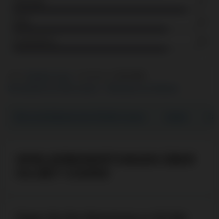
Zahlungen
9.7
Mobil
8.2
Kundendienst
8.8
Autor:
Bashkim Vurcer
Aktualisiert:
25.02.2026
Wie bewerten wir online Casinos
Offenlegung von Werbung
Boni und Aktionen bei GG.Bet Casino
Spiele
Zah
SPIELERBEWERTUNGEN ÜBER
GG.BET CASINO
Fügen Sie Ihre Bewertung zu GG.Bet