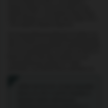
bis 15 € erhalten Sie 100 % + 35 Freispiele in
„Wisdom of Athena”. Für 15-50 € erhöht sich das
Angebot auf 130 % + 45 Freispiele in Book of Demi
Gods 4. Beiträge von 50 € oder mehr schalten 150 %
+ 65 Freispiele in Big Bass Splash frei.
Die Umsatzanforderung beträgt 40x für Geldboni und
30x für Freispiele. Der maximale Bonusbetrag beträgt
500 € mit 3x Auszahlungslimit für sowohl Bonusgelder
als auch Freispielgewinne. Sie müssen den Bonus im
Bereich „Meine Casino-Boni” aktivieren und die
Umsatzanforderung innerhalb von 5 Tagen
abschließen, sonst läuft der Bonus automatisch ab.
Zahlen Sie 50 € ein, um den maximalen
Bonus von 150 % und 65 Freispiele in
Big Bass Splash während des
Dienstag-Donnerstag-Zeitfensters zu