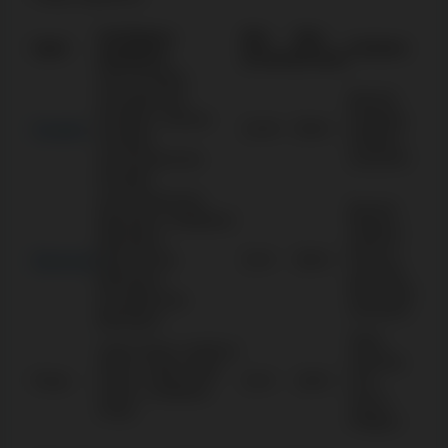
Verfügbare
Min.
Max.
Spiel
Anbieter
Spielarten
Einsatz
Einsatz
Auto Roulette,
Europäisches
Betsoft,
Roulette, Vulcano
Pateplay,
Roulette
0,25 €
500 €
Roulette,
Platipus,
Amerikanisches
GameArt
Roulette
Amerikanisches
Betsoft,
Blackjack, Multihand
Platipus,
Blackjack,
Mascot
Blackjack
Klassisches
0,5 €
500 €
Gaming,
Blackjack,
BGaming,
Europäisches
GameArt
Blackjack
TaDa
Video Poker, Hold'em
Gaming,
Poker, Triple Strike
Poker
0,5 €
100 €
One
Poker, Caribbean
Touch,
Poker
Platipus