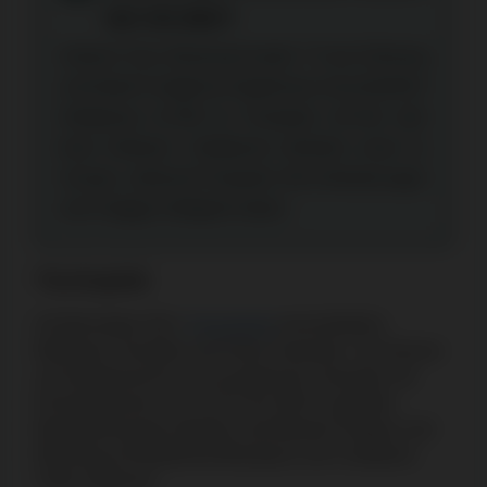
bei GG.Bet?
Antwort: Das Glücksrad kostet 7 € pro Drehung
und bietet 8 mögliche Ergebnisse einschließlich
Geldpreise (5-200 €), Freispiele (10-50) oder
leere Sektoren. Geldpreise erfordern einen 1x
Umsatz, während Freispiele 30x Anforderungen
und 5-tägige Gültigkeit haben.
Tischspiele
GG.Bet bietet 150+
Tischspiele
einschließlich
Blackjack, Roulette und Poker-Varianten. Sie können
auf amerikanische und europäische Varianten mit
Einsatzspannen von 0,25 € bis 500 € zugreifen.
Bemerkenswerte Anbieter sind Betsoft, Platipus und
BGaming mit Multihand-Blackjack und Caribbean-
Poker-Optionen.