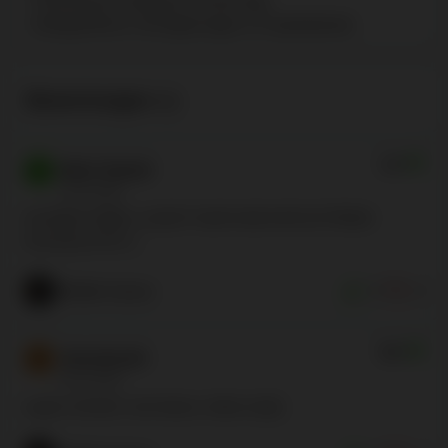
- Technische Probleme mit der App
- Gelegentliche Verzögerungen im Spielbetrieb
Bewertungen
(6)
1.0
Mert Demir
16.02.2026
SCHEIS SPIEL LAGGT NUR NOCH!!!! EXTREM
SCHLECHT!!! :(
GG.Bet Casino
0
0
9.0
VeroZockt
08.10.2025
super schnell, null stress, liebe es))))