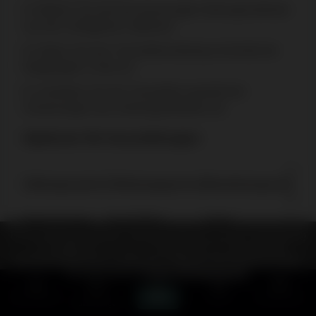
Wählen Sie dort Ihre bevorzugte Zahlungsmethode
aus den verfügbaren Optionen
Geben Sie den Transaktionsbetrag innerhalb der
festgelegten Limits ein
Schließen Sie die Transaktion gemäß den
Anweisungen des Zahlungsanbieters ab
Optionen für Auszahlungen
Gebü
Zahlungssystem
Abhebungsgrenzen
Bearbeitungszeit
für d
Rück
Rapid Transfer
20–30.000 €
Sofort
0%
Durch die Nutzung dieser Website stimmen Sie der Verwendung
von Cookies zu, um die Leistung zu verbessern und Ihre
Skrill
20–30.000 €
Sofort
0%
Benutzererfahrung zu optimieren. Weitere Informationen finden
Sie auf unserer
Cookie-Richtlinieseite.
Paysafecard
20–30.000 €
Sofort
0%
OK
Neue Casinos
Schnelle
Menü
Boni
Bewertungen
Auszahlungen
Klarna
20–30.000 €
Sofort
0%