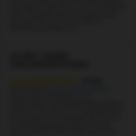
einschließlich Counter-Strike, League of Legends und
Dota 2. Traditionelle Sportarten umfassen Fußball,
Basketball, Tennis und Cricket mit über 250
Wettmärkten für beliebte Events.
GG.BET CASINO
ZAHLUNGSOPTIONEN
9.7/10
GG.Bet akzeptiert
mehrere Zahlungsmethoden
,
darunter traditionelle Optionen und 13
Kryptowährungen. Die Mindesteinzahlung beträgt 3 €
für Binance Pay, für Bitcoin ist ein Mindestbetrag von
30 € erforderlich. Für Auszahlungen über 1.000 € ist
eine Identitätsverifizierung erforderlich. Was die
Bearbeitungszeiten betrifft, variieren diese je nach