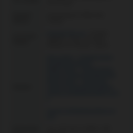
Let's Encrypt
Hauptsitz-
Korporaalweg 10, Willemstad,
Adresse
Curaçao
Pragmatic Play Live
Evolution
・
・
Live-Casino-
Yggdrasil
Ezugi
Atmosfera
・
・
・
Anbieter
Absolute Live Gaming
Spinoro
・
Neue Casinos
・
Echtgeld Casinos
・
Schnelle Auszahlungen
・
Mobile Casinos
・
Android Casinos
・
Casinos mit hoher Auszahlungsrate
・
iPhone Casinos
・
iPad Casinos
・
Kategorie
Casinos mit minimaler Einzahlung
・
Casinos mit Mindesteinzahlung von 5
€
・
Casinos mit Mindesteinzahlung von
10 €
Einzahlungsb
max. 175 % bis zu 3.000 € + 900