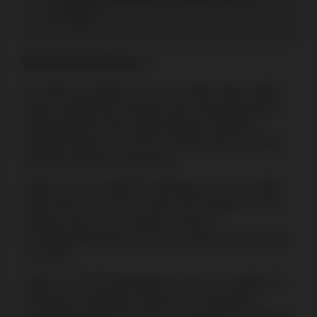
erhalten.
Wochenend-Bonus
Der Wochenend-Bonus hat drei Stufen (Klein, Mittel,
Groß) mit derselben Struktur, aber unterschiedlicher
Spieleraktivität. Jede Stufe bietet drei Optionen
basierend darauf, wie oft Sie während des Samstag-
Sonntag-Zeitraums teilnehmen.
Option 1: Eine einzige Einzahlung von 10 € schaltet
einen Bonus von 125 % sowie 40 Freispiele in „3x3
Hold the Spin” frei. Es gelten 55-fache
Umsatzbedingungen und eine maximale Auszahlung
von 200 €.
Option 2: Drei Einzahlungen von je 10 € schalten 50
Freispiele in Majestic King frei. Hier beträgt die
Umsatzbedingung 40x und die maximale Auszahlung