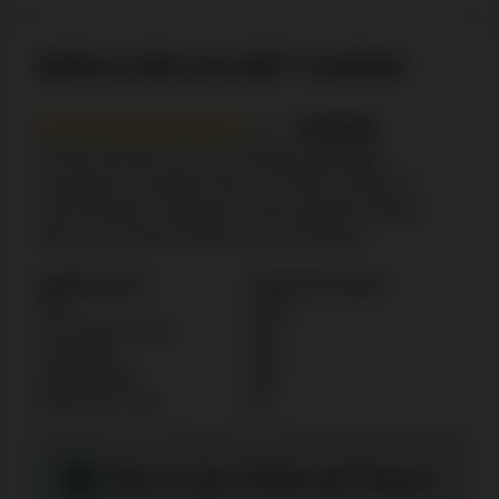
SPIELE BEI GG.BET CASINO
8.5/10
GG.Bet arbeitet mit 125+ Software-Anbietern
zusammen und bietet mehr als 8.000+ Spiele in
verschiedenen Kategorien. Das Angebot umfasst
Slots, Live-Dealer-Spiele und Tischspiele.
Spielkategorie
Anzahl der Spiele
Slots
7.000+
Live-Dealer-Spiele
500+
Tischspiele
150+
Instant-Spiele
300+
Megaways-Slots
60+
Was ist das Glücksrad-Feature