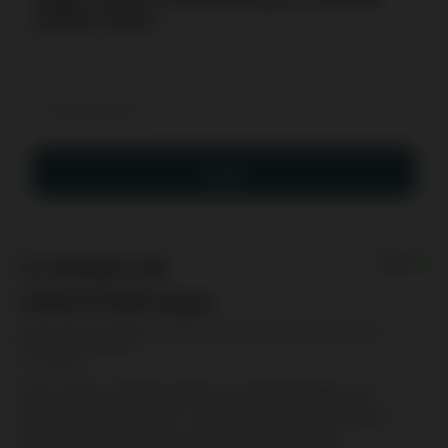
Casino hinzu
Senden
7.0
KI Analyse der
Nutzererfahrungen
Diese Zusammenfassung wurde von AI auf der Grundlage aktueller
Bewertungen erstellt.
17.02.2026
Das Casino GG.Bet erhält von 6 Bewertungen ein
gemischtes Feedback. 5 von 6 Bewertungen zeigen
positive Aspekte wie schnelle Auszahlungen,