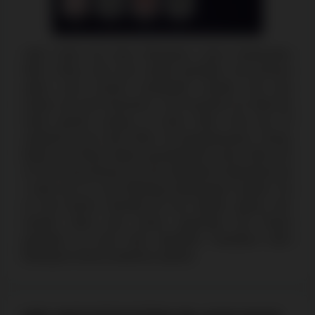
Jede Karte hat beim Blackjack einen bestimmten
Wert. Diese sind sehr simpel gehalten und können
daher auch schnell verstanden werden. Bei den
Karten von den Nummern 1 bis Nummer 10 zählt die
Karte jeweils analog zu ihrem Wert. Also die 10
entspricht auch dem Wert 10 beispielsweise. König,
Bube und Dame haben grundsätzlich einen Wert von
10. Die Asse können je nach aktuellem Spielstand als
1 oder als 11 in die Wertung einbezogen werden. Da
es hier keinen Nachteil für die Spieler geben soll,
werden diese also immer zugunsten der Player
gewertet, je nach dem aktuellen Handwert beim
Blackjack online kostenlos spielen.