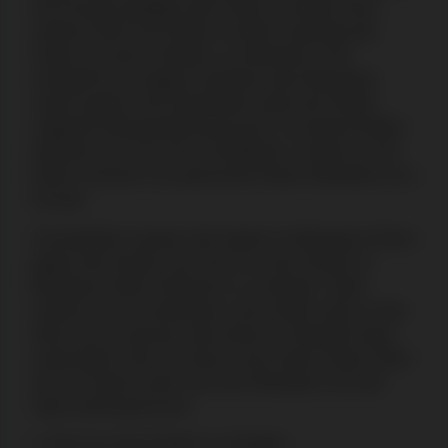
die Einsätze getätigt, jede Farbe hat hierfür einen
anderen Wert. Der Dealer ist dafür zuständig alle
Karten aus dem Schlitten zu entnehmen. Das
ermöglicht ein zügiges Vorgehen beim Blackjack
online spielen und unterbindet zudem die Gefahr
möglicher Manipulationsversuche. Im Kartenschlitten
befindet sich auch eine Schnittkarte. Ist diese an der
Reihe, kommen neu gemischte Karten fortlaufend zum
Einsatz.
Grundsätzlich spielen alle Spieler im Blackjack Online
gegen den Dealer. Das Ziel ist es den Dealer im
Blackjack Online Österreich zu schlagen. Dafür
müssen Sie mit mindestens zwei Karten nahe an den
Wert von 21 kommen oder diesen im Idealfall sogar
exakt treffen. Wer mit seinen zwei ersten Karten sofort
die 21 Punkte erzielt, hat einen Blackjack und das
Spiel sofort gewonnen.
Ziel ist es den Dealer zu schlagen