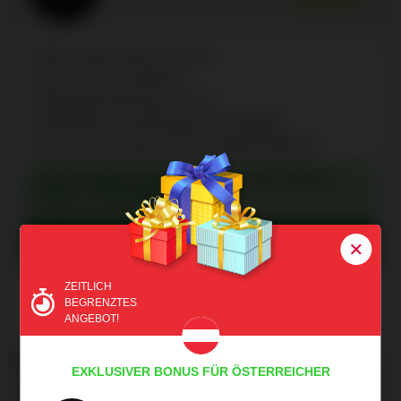
880+ Sofort-Gewinn-Spiele
Bis zu 15 % Cashback
Mindesteinzahlung nur 10 €
Monatliche Auszahlungen bis 40.000 €
Lizenz der Curaçao Nr. OGL/2024/129/0131
WILLKOMMENSBONUS: MAX. 100 % BIS ZU
2.000 € + 300 FREISPIELE
Hier spielen
Besuche Casina Casino
ZEITLICH
Casina Casino Bewertungen (7)
BEGRENZTES
ANGEBOT!
14
EXKLUSIVER BONUS FÜR ÖSTERREICHER
Fonbet Casino
Bewertung:
8.9
/10