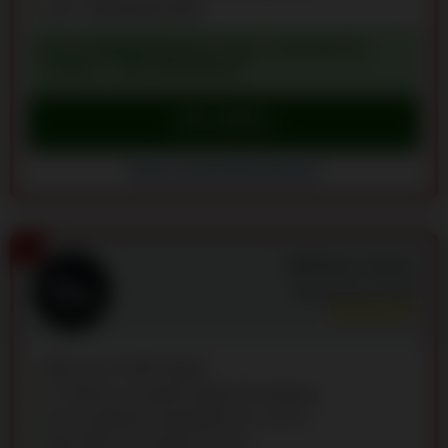
120+ Softwareprovider
WILLKOMMENSPAKET: MAX. 175% BIS ZU
14.000 € + 400 FREISPIELE
Hier spielen
Besuche Bearo Casino
Bearo Casino Bewertungen
3
WinPlace Casino
Bewertung:
9.7
/10
Mehr als 22.000 Spiele
5 %-Bonus auf jede Krypto-Einzahlung
Drei Cashback-Angebote bis zu 10 %
Über 800 Live-Dealer-Tische