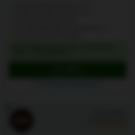
Niedrige Mindesteinzahlung von 5 €
Täglicher Cashback von bis zu 11 %
Dedizierte Android-Mobil-App
Keine Abhebungslimits pro Tag oder Monat
Registrierung in unter 2 Minuten
WILLKOMMENSBONUS: MAX. 100 % BIS ZU
1.500 € + 150 FREISPIELE
Hier spielen
Besuche Coldbet Casino
Coldbet Casino Bewertungen (6)
10
Lizaro Casino
Bewertung:
9.0
/10