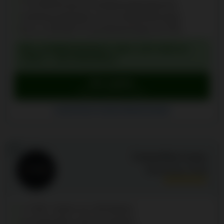
75 €-Belohnung im Empfehlungsprogramms
Sofortauszahlungen via 10 Kryptowährungen
Bis zu 100.000 € Cash-Belohnungen für VIPs
WILLKOMMENSBONUS: MAX. 125 % BIS ZU
2.500 € + 200 FREISPIELE
Hier spielen
Besuche Lucky7even Casino
Lucky7even Casino Bewertungen
6
FortunePlay Casino
Bewertung:
9.4
/10
17.000+ Spiele von 185 Marken
Auszahlungen unter 24 Stunden