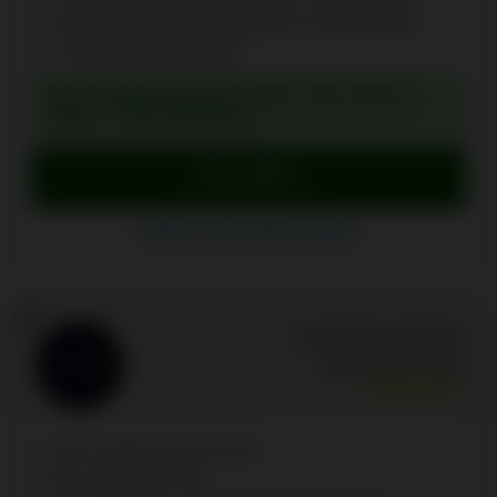
Verantwortungsvolle Spieltools im Spielerkonto
2-minütige Registrierung
WILLKOMMENSBONUS: MAX. 100 % BIS ZU
4.000 € + 380 FREISPIELE
Hier spielen
Besuche Spinita Casino
Spinita Casino Bewertungen
5
Lucky7even Casino
Bewertung:
9.5
/10
Über 10.000 Casino Spiele
85+ Instant Win-Titel