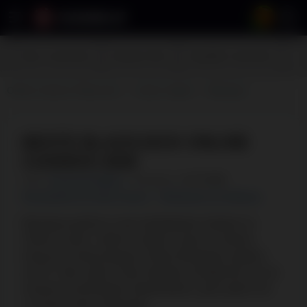
2
Bizzo Casino Boni
Exklusive Boni
King Billy Casino Boni
Onl
Online Casinos Österreich
Casino Spiele
Blackjack
BESTE BLACKJACK ONLINE
CASINOS 2026
Autor:
Simona Eichelberg
Aktualisiert:
31.07.2026
Wie bewerten wir online Casinos
Offenlegung von Werbung
Blackjack gehört zu den beliebtesten Spielen im
Online Casino. Statt ins lokale Casino zu fahren,
kannst du heute bequem Online Blackjack spielen -
am PC oder mobil. Viele Anbieter ermöglichen dir ein
sicheres und flexibles Spielerlebnis, ganz gleich ob
zu Hause oder unterwegs.