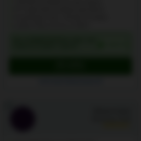
1.000.000 €-Preispool bei Spin Express
20 %-High-Roller-Cashback jede Woche
Auszahlungen unter 1 Std über 13 Kryptos
Lootbox-Preise von bis zu 5.000 €
WILLKOMMENSBONUS: MAX. 100
1REDFTD
% BIS ZU 11.500 € + 225 FS
Hier spielen
Besuche 1red Casino
1red Casino Bewertungen (6)
8
Slotrave Casino
Bewertung:
9.2
/10