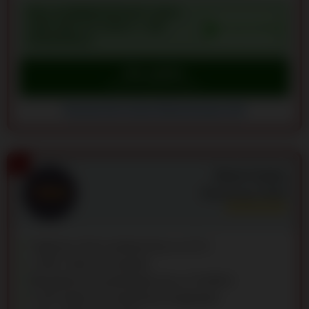
WILLKOMMENSPAKET: MAX.
100% BIS ZU 5.000 € + 300
ROOSTER2
FREISPIELE
Hier spielen
Besuche Rooster.bet Casino
Rooster.bet Casino Bewertungen (14)
2
Bearo Casino
Bewertung:
9.8
/10
Täglicher Slot-Cashback bis zu 15 %
1.200+ Slots mit Jackpot
Monatliche Auszahlungen bis zu 75.000 €
5 VIP-Stufen mit exklusiven Angeboten