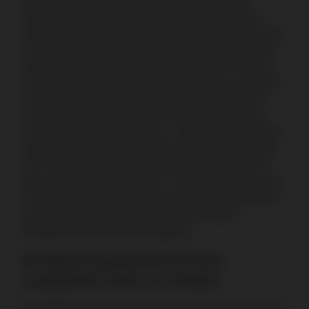
kostenlos ohne Anmeldung geht es immer darum,
letztlich den Dealer zu schlagen und zu besiegen und
als Gewinner aus dem Game hervorzugehen. Daher
solltest du dir vorher bewusst sein, welche Chancen
du in diesem Spiel gegen den Dealer hast. Und auch
wenn dieser natürlich immer mal wieder gewinnen
wird und aus wirtschaftlichen Gründen auch muss.
Die Chancen stehen sehr gut – egal, wo du Blackjack
kostenlos spielen möchtest. Der offizielle errechnete
RTP Wert beim Blackjack Online liegt im Schnitt in
allen Online Casinos bei 99,1 % und mehr. Das ist ein
sehr guter Wert, der eine hohe Wahrscheinlichkeit für
eine Auszahlung verdeutlicht und ein Online
Blackjack Geld Gewinn ermöglicht.
Die Wahrscheinlichkeit mit einer
zusätzlichen Karte zu scheitern
Beim Blackjack in den Casinos Austria kannst du dich