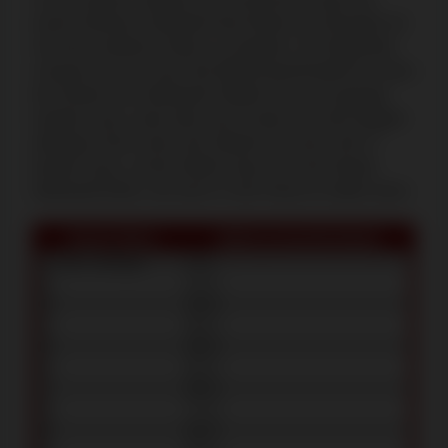
einem höheren Handwert das Risiko am höchsten ist
mit einer weiteren Karte zu scheitern. Im Folgenden
schauen wir uns auch die Wahrscheinlichkeit an, dass
der Dealer sich überkauft. Wobei hier auch gesagt
werden muss, dass dies auch immer von den Regeln
abhängt. Denn wenn der Spieler bei einer soft 17
kaufen muss, ist die Gefahr, dass sich der Dealer
überkauft höher, als wenn er die Hand so halten kann.
Hand Wert
Wahrscheinlichkeit
11 oder niedriger
0 %
12
31 %
13
39 %
14
56 %
15
58 %
16
62 %
17
69 %
18
77 %
19
85 %