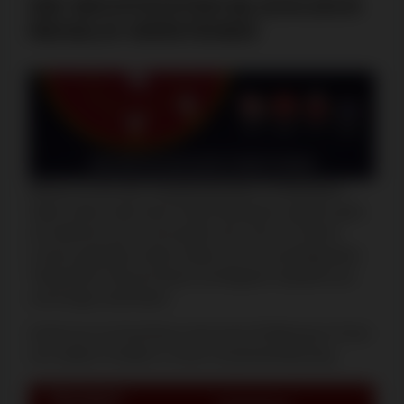
DIE WICHTIGSTEN BLACKJACK
REGELN VERSTEHEN
Worum es bei den Hauptmerkmalen im Blackjack
Spiel online oder beim Gratis Blackjack spielen geht,
ist vielleicht noch nicht jedem der User im Online
Casino geläufig. Daher haben wir im nachfolgenden
Textverlauf versucht diese wichtigsten Aspekte kurz
und knapp aufzulisten.
Somit nun im Anschluss eine kurze Erklärung in Form
von sieben Punkten in einer Zusammenfassung:
Blackjack