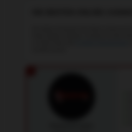
DIE BESTEN ONLINE CASIN
Wir stellen dir jetzt die Top Online Casinos mi
Poker Spielen vorfinden, mit denen du dein Kö
im Video Poker oder
Echtgeld Spielautomaten
C
erwarten kannst.
1
5
W
9
A
V
Rooster.bet Casino