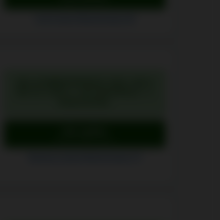
Besuche 1red Casino
1red Casino Bewertungen (6)
WILLKOMMENSBONUS: MAX. 200 %
BIS ZU 2.500 € + 150 FREISPIELE + 1
BONUSSPIEL
Hier spielen
Besuche Slotrave Casino
Slotrave Casino Bewertungen (7)