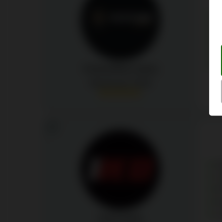
1
A
E
3
B
FortunePlay Casino
Bewertung:
9.4
/10
7
2
1
2
A
L
1red Casino