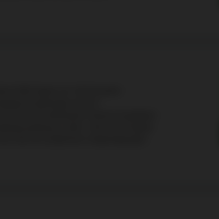
ber 8.000 Spiele von 130 Providern
eringe Einzahlungen ab 10 €
0 FS ohne Einzahlung für Shortcut-Installation
ofortauszahlung in unter 1 Std via 13 Kryptos
rize Hub mit zusätzlichen Vergünstigungen