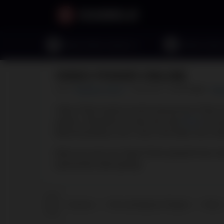
Online Casinos Österreich
Casino Spiele
Video Pok
Beste Online Casinos
Online Casino
Casinos mit hohen Gewinnchancen
Casinos mit schneller Auszahlung
Online Casino Mindesteinzahlung
VIDEO POKER ONLINE
Autor:
Bashkim Vurcer
Aktualisiert:
31.07.2026
Wie
Video Poker basiert auf der klassischen Poker 
spielen. Wusstest du, dass der erste
Slot
im Grun
Maschinenbauer, der in den USA lebte, den erste
Wenn du noch nie Video Poker gespielt hast, dann 
spannende Spiel gelingt.
Casinos
Die wichtigsten Regeln
Boni