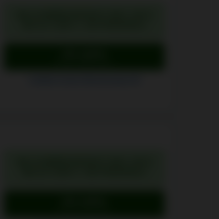
WILLKOMMENSBONUS: MAX. 100 %
BIS ZU 1.500 € + 150 FREISPIELE
Hier spielen
Besuche Coldbet Casino
Coldbet Casino Bewertungen (6)
WILLKOMMENSBONUS: MAX. 100 %
BIS ZU 3.000 € + 350 FREISPIELE
Hier spielen
Besuche Lizaro Casino