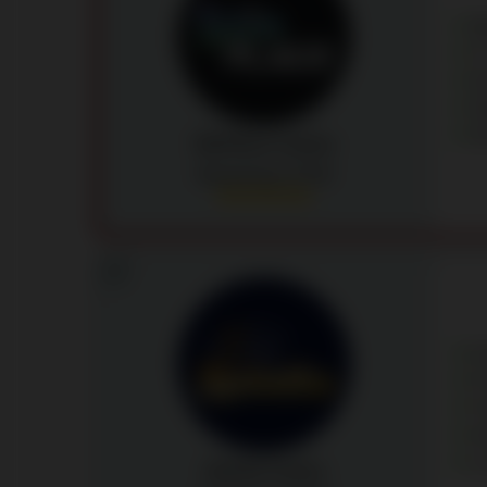
M
5
D
Ü
3
WinPlace Casino
Bewertung:
9.7
/10
4
6
5
T
V
2
Spinita Casino