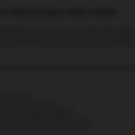
OS FÜR ECHTGELD VIDEO POKER
t Video-Poker und
Handy Spielautomaten
sowie anderen Spielen v
nnen beweisen kannst. Doch schaue dir unsere Casino Bewertun
asino entscheidest. Wir erklären dir, welche Spiele zur Verfü
0+ Jackpot Slots;
hatsapp-Support verfügbar;
0+ vertrauenswürdige Spielanbieter;
uszahlungen erfolgen innerhalb von 2 Std;
ertrauenswürdiges Unternehmen Dama N.V.