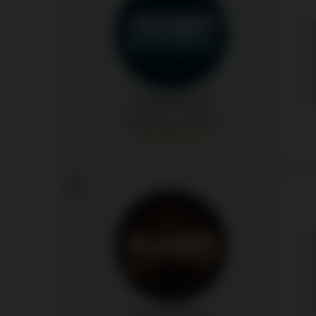
N
T
D
K
R
Coldbet Casino
Bewertung:
9.1
/10
10
M
W
Ü
E
L
Lizaro Casino