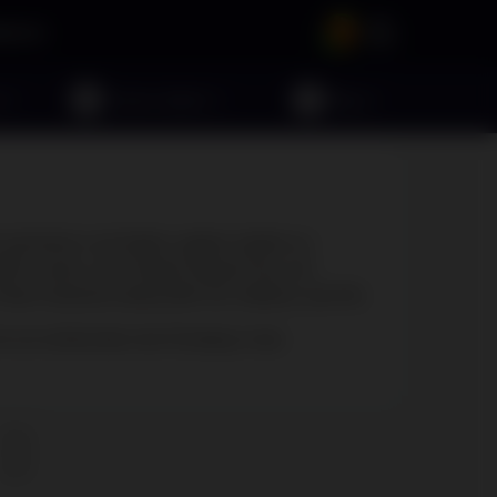
EICH
2
Casino Spiele
Blog
Online Spielautomaten
Bingo: Was sind die Spielregeln
Casino Weihnachtsboni
Kartenzählen im Online Casino
Slots mit hohem RTP
Spielautomaten Tricks & Tipps
ie mal keine Lust haben, gegen andere zu
887 zurück, als Charles August Frey, ein
oker Automat Liberty Bell von Sittman und Pitt.
dir am einfachsten der Einstieg in das