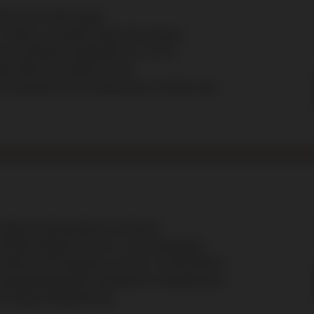
ehr als 22.000 Spiele
 %-Bonus auf jede Krypto-Einzahlung
rei Cashback-Angebote bis zu 10 %
ber 800 Live-Dealer-Tische
0 Freispiele für die Nutzung der mobilen App
 tägliche Reload-Boni pro Woche
 Krypto-Optionen für Ein- & Auszahlungen
urniere mit Preispools von bis zu 25.000.000 €
erantwortungsvolle Spieltools im Spielerkonto
-minütige Registrierung