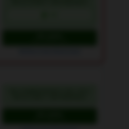
BIS ZU 14.000 € + 300 FREISPIELE
1WP
Hier spielen
Besuche WinPlace Casino
WinPlace Casino Bewertungen
WILLKOMMENSBONUS: MAX. 100 %
BIS ZU 4.000 € + 380 FREISPIELE
Hier spielen
Besuche Spinita Casino