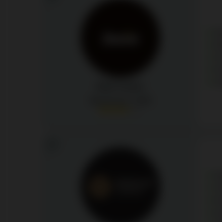
N
R
1
S
V
Bwin Casino
Bewertung:
7.0
/10
5
N
V
D
A