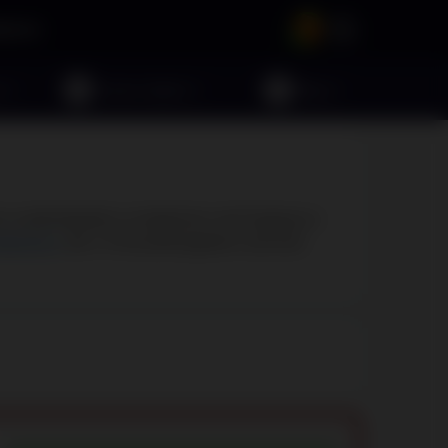
EICH
2
 €
Casino Spiele
Blog
Online Spielautomaten
Bingo: Was sind die Spielregeln
Casino Weihnachtsboni
Kartenzählen im Online Casino
Slots mit hohem RTP
Spielautomaten Tricks & Tipps
ko zu glückspielen zu beginnen und Zugang zu
sterreich
, die 1 € Einzahlungsboni und eine