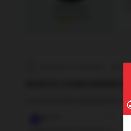
2
National Casino
C
Bewertung:
5.9
/10
Top-Casinos mit 1 € Einzahlung
Wie Sie 
NEUESTE CASINO-BEWERTU
Lesen Sie die neuesten Spielerbewertungen. Jede
31.07.2026
Tobias Hofer
8.0
Die Spielauswahl fühlt sich angenehm breit an, ohne
22