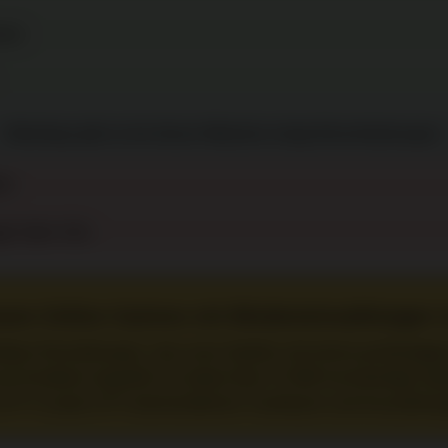
ten
Allerdings gibt es bei diesen Websites einige Einschränkungen:
en
el über 50x
uen Online Casinos mit Mindesteinzahlungen 
drigen Einzahlungen, das neue Spieler mit einem großzügi
us-Krabben begrüßt. Es bietet über 27.000 hochwertige Spie
n 97 % sowie 15 % wöchentlichen Cashback und Auszahlun