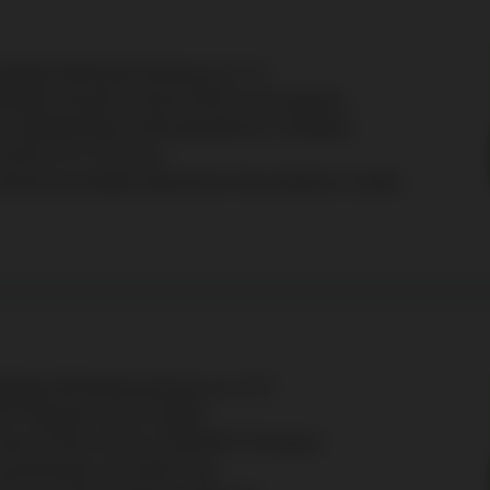
iedrige Mindesteinzahlung von 1 €;
iesige Auswahl an über 6.000 Casinospielen;
0+ gebührenfreie Zahlungsoptionen verfügbar;
icherer KYC-Prozess;
ertrauenswürdiger Eigentümer ElectraWorks Limited.
iedrige Mindesteinzahlung von 10 €
IP-Programm mit 15 Stufen
rops & Wins mit bis 2.000.000 €-Preispool
uszahlungen am selben Tag