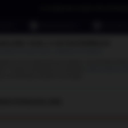
#1 GAMBLING GUIDE FÜR ÖSTERR
inos mit minimaler Einzahlung
Casinos mit Mindesteinzahlung von 1
 Tests
Zahlungsmethoden
Casino Bonus
Bonus ohne Einzahlung
Freispiele ohne Einzahlung
AHLUNG VON 1 € IN ÖSTERREICH
 bewerten wir online Casinos
Offenlegung von Werbung
glichen es den österreichischen Spielern, mit minimalem Risi
en. In diesem Guide finden Sie die besten
Online Casinos in Ö
zen von führenden Anbietern vorschlagen.
INDESTEINZAHLUNG