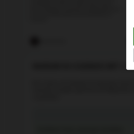
zu überladen zu wirken. Ich habe schnell zwischen
NU
Slots, Tischspielen und kleineren Formaten gewechselt
mit
und nie das Gefühl gehabt, etwas Wesentliches zu
Str
verpassen.
DE
Rooster.bet Casino
WARUM IN CASINOS MIT 1 €
Bei Casinos mit niedrigen Einzahlungen können 
minimale Investition gibt Ihnen die Möglichkeit
zu genießen.
Perfektes Preis-Leistungs-Verhältnis