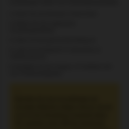
Auszahlungen werden nach Genehmigung bearbeitet.
Gehen Sie auf „Rückzug“ in Ihrem Konto.
Wählen Sie eine zugelassene
Auszahlungsmethode.
Geben Sie den gewünschten Betrag ein.
Laden Sie bei Bedarf KYC-Dokumente zur
Verifizierung hoch.
Bestätigen Sie den Vorgang - Ihr Guthaben wird
nach Prüfung freigegeben.
“
Beachten Sie, dass Auszahlungen mit
derselben Methode erfolgen müssen, die Sie
auch für Ihre Einzahlung verwendet haben.
Wir empfehlen daher MiFinity, Bankkarten