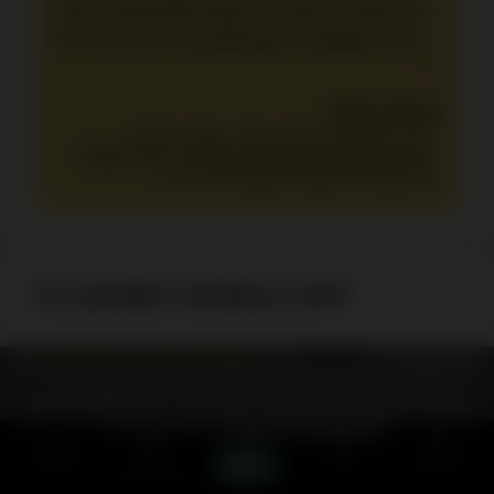
oder Kryptowährungen, da diese sowohl für
Ein- als auch Auszahlungen verfügbar sind.
”
Philip Solvoll
Masterstudium Informatik kombiniert mit der
Erstellung von mobilen Anwendungen auf Basis von
HTML, CSS, JavaScript, Angular JS, Ajax und PHP.
Auch ein Google Certified Professional.
PLACEBET MOBILE APP
8.8/10
Durch die Nutzung dieser Website stimmen Sie der Verwendung
Eine dedizierte Placebet App für iOS oder Android ist
von Cookies zu, um die Leistung zu verbessern und Ihre
Benutzererfahrung zu optimieren. Weitere Informationen finden
derzeit nicht verfügbar. Spieler können jedoch über
Sie auf unserer
Cookie-Richtlinieseite.
die optimierte mobile Website auf alle Funktionen
zugreifen. Die Webversion läuft stabil auf
OK
Neue Casinos
Schnelle
Menü
Boni
Bewertungen
Auszahlungen
Smartphones und Tablets und bietet dieselbe