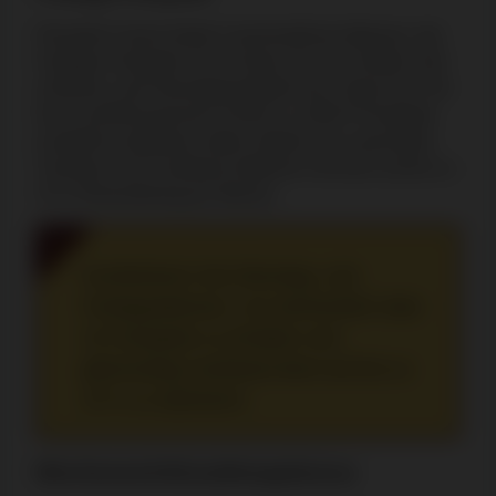
Placebet Casino bietet 3 wöchentliche Aktionen: die
Freitags-Freispiele mit 10 Spins bei The Golden Owl
of Athena, das Dienstagsangebot mit 5 Spins bei The
Hive und Bonusrennen mit bis zu 1000 € Preisgeld.
Zusätzlich profitieren aktive Spieler von saisonalen
Turnieren und Cashback-Aktionen mit einer auf bis zu
15 % Rückzahlung pro Woche.
Kombinieren Sie Dienstag- und
Freitagsaktionen, um wöchentlich über
15 Freispiele zu erhalten und
gleichzeitig Cashback-Boni auf bis zu
15 % zu aktivieren.
Wochenend-Einzahlungsbonus