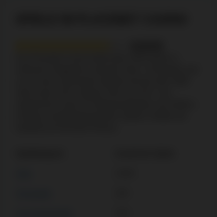
SPIELE IM PLACEBET CASINO
8.6/10
Das Placebet Casino bietet über 2500 Spiele in
mehreren Kategorien, darunter Slots, Tischspiele und
Live-Casino. Besonders beliebt sind die über 2000
Slots sowie 130+ eSports-Titel und 120+ Live-
Sportevents. Dank 10 Softwareanbietern wie NetEnt,
Evoplay und Betsoft genießen Spieler Vielfalt und
Qualität auf höchstem Niveau.
Spielkategorie
Anzahl der Spiele
Slots
2.000+
Tischspiele
100+
Live-Casinospiele
120+