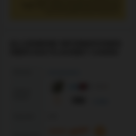
Erstellung von mobilen Anwendungen auf Basis von
HTML, CSS, JavaScript, Angular JS, Ajax und PHP.
Auch ein Google Certified Professional.
ALLGEMEINE INFORMATIONEN
ÜBER DAS PLACEBET CASINO
Webseite
www.placebet.io
Software-
Anbieter
+ 15 Mehr
Gegründet
2025
Einzahlungsm