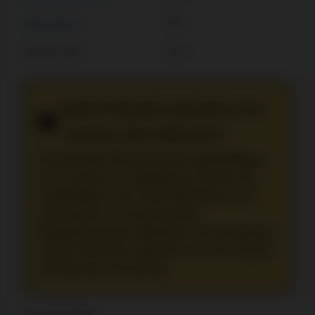
Video Poker
30+
eSports-Titel
130+
Bietet Placebet spezielle Live-
Turniere oder Aktionen?
Aktuell bietet Placebet keine regelmäßigen
Live-Turniere an. Stattdessen können Sie
regelmäßig an den Slots teilnehmen und
automatisch am transparenten
Ranglistensystem mitwirken, das die Spieler
mit den höchsten Gewinnen aus den letzten
Spielrunden hervorhebt.