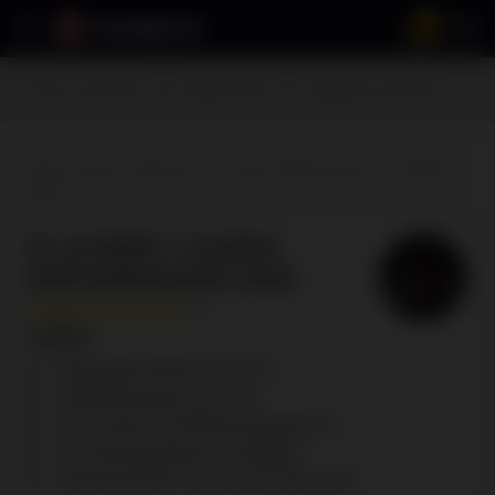
2
Bizzo Casino Boni
Exklusive Boni
King Billy Casino Boni
Onl
Online Casinos Österreich
Casino Bewertungen
Placebet
Casino
PLACEBET CASINO
ERFAHRUNGEN 2026
8.6/10
Mindesteinzahlung nur 10 €
Sofortzahlungen wie Visa
30x Umsatz auf Willkommensbonus
18 Zahlungsoptionen verfügbar
Mehrsprachige Casino mit 9 Sprachen