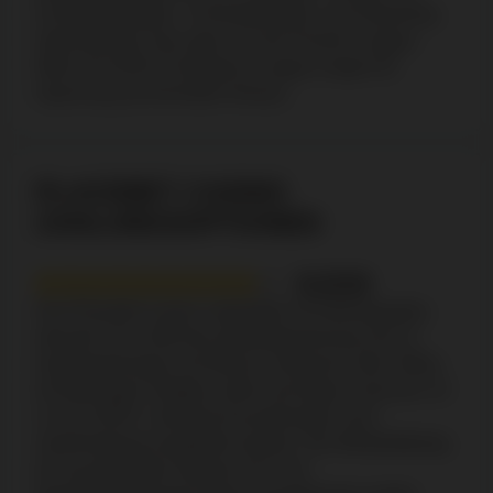
Echtzeitstatistiken, Turnierkalendern und Streaming.
Internationale Top-Ligen wie die Premier League,
NBA und UEFA Champions League sorgen für
Spannung auf höchstem Niveau.
PLACEBET CASINO
ZAHLUNGSOPTIONEN
9.2/10
Das Placebet Casino unterstützt 18 Zahlungsarten,
darunter Visa, MiFinity, Banküberweisung und 12
Kryptowährungen wie Bitcoin, Ethereum oder Tether.
Einzahlungen erfolgen sofort und liegen zwischen 10
€ und 2.000 €, während Auszahlungen nach
Genehmigung ausgeführt werden. Der Mindestbetrag
für Auszahlungen liegt bei 20 €, bei