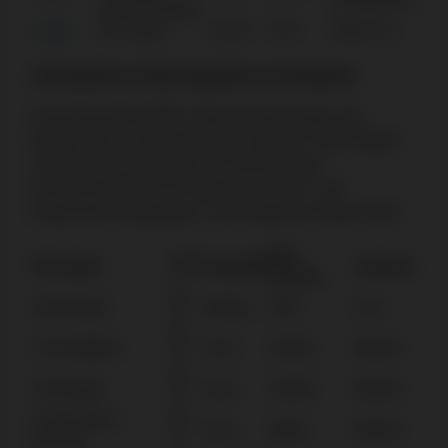
Jacks or Better
Craps
Go Craps
0,10 €
50 €
Play’n Go
Auswahl an Slot-Spielen & Anbieter
Placebet bietet 2000+ Slots mit Kategorien wie
Beliebt, Neu, Empfohlen und Jackpots. Top-Anbieter
umfassen Fazi, Betsoft und Playson. Das
durchschnittliche RTP liegt bei ca. 96 %, mit
klassischen, Megaways- und modernen Video-Slots.
Max.
Slot-Spiel
RTP
Volatilität
Anbieter
Gewinn
96
Slot Royale
Niedrig
500x
Fazi
%
96
The Slotfather
Hoch
21100x
Betsoft
%
96
Slot Angles
Hoch
12305x
Betsoft
%
Frankenslot’s
96
Hoch
5000x
Betsoft
Monster
%