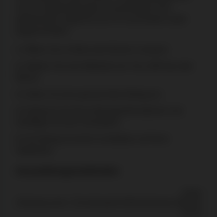
und 12 Kryptowährungen. Einzahlungen sind
gebührenfrei, beginnen ab 10 € und werden sofort
gutgeschrieben.
Öffnen Sie im Menü den Bereich „Kaution“.
Wählen Sie eine Methode wie Visa, MiFinity oder
Bitcoin.
Geben Sie den gewünschten Betrag ein.
Ergänzen Sie Ihre Zahlungsinformationen und
bestätigen Sie die Transaktion.
Der Betrag erscheint unmittelbar auf Ihrem
Spielkonto.
Auszahlungsmethoden
Gebühren
Zahlungssystem
Einzahlungslimits
Bearbeitungszeit
für die
Einzahlung