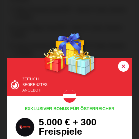
Gifts of Fortune Slot (RTP – 96,29 %, Max. Gewinn
– 13.960x)
Druids Magic Slot (RTP – 96,14 %, Max. Gewinn –
2.983x)
Space Donkey Slot (RTP – 96,07 %, Max. Gewinn
– 14.649x)
Elk Hunter Slot (RTP – 96,05 %, Max. Gewinn –
2.035x)
ZEITLICH
BEGRENZTES
ANGEBOT!
ÜBER EVOLUTION GAMING
EXKLUSIVER BONUS FÜR ÖSTERREICHER
Die Evolution Gaming Group ist seit 2006 in der
5.000 € + 300
Branche tätig und wurde mit dem Ziel gegründet,
Freispiele
etwas Neues den Spielern anzubieten. Zu dieser Zeit
begann man damit, Lösungen für Live-Übertragungen