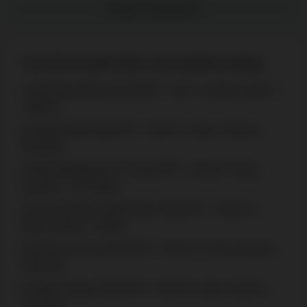
MEHR ANZEIGEN
Top 10 der besten Slots von Evolution Gaming
Big Bang Boom Slot (RTP – 96,7 %, Max. Gewinn –
4.300x)
Opal Fruits Slot (RTP – 96,67 %, Max. Gewinn –
36.600x)
Max Megaways™ 2 Slot (RTP – 96,64 %, Max.
Gewinn – 147.620x)
Finn and the Candy Spin Slot (RTP – 96,62 %,
Max. Gewinn – 336x)
Wild Unicorns Slot (RTP – 96,53 %, Max. Gewinn –
56.800x)
More Turkey Slot (RTP – 96,42 %, Max. Gewinn –
24.236x)