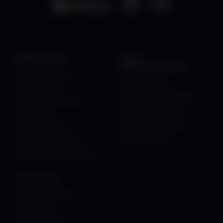
Beliebte Seiten
Casino
Zahlungsmethoden
Casinos mit hohen
Bitcoin Casinos
Gewinnchancen
Handyrechnung Casinos
Casinos mit schneller
Mastercard Casinos
Auszahlung
Paysafecard Casinos
Echtgeld Casinos
Zimpler Casinos
Neue Online Casinos
Spielautomat Book of Ra
Casino Tests
Rooster.bet Casino
Lizaro Casino
Placebet Casino