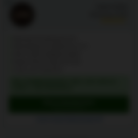
10
Lizaro Casino
Bewertung:
9.0
/10
Minimale Einzahlung ab 10 €
Wöchentlicher Cashback bis 15 %
Über 31.960 verfügbare Spiele
Eigener Bonus-Shop mit Coins
Lizenz von Costa Rica
WILLKOMMENSBONUS: MAX. 100 % BIS ZU
3.000 € + 350 FREISPIELE
Bonus beanspruchen
Besuche Lizaro Casino
Lizaro Casino Bewertungen (8)