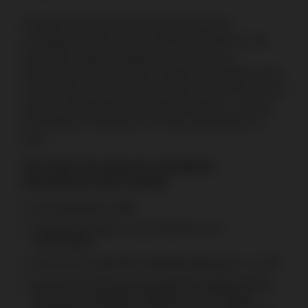
Evolution Gaming ist ohne Zweifel eine der
wichtigsten Marken in der Glücksspielbranche. Die
Entwickler prägen maßgeblich, wie der Live-
Glücksspiele-Sektor heute aussieht, und treiben seine
Entwicklung voran. Deshalb zählen sie zurecht zu den
größten Unternehmen im iGaming-Bereich, und ihre
Innovationen verbreiten sich stets weitreichend im
Netz.
Hier finden Sie einige der wichtigsten
Informationen über Anbieter:
Gründungsjahr: 2006
Produzierte Spiele: ausschließlich Live-
Glücksspiele
Anzahl der originellen Spielübertragungen: ca. 200
Das Unternehmen ist für originelle Spielkonzepte,
die sich an populären Spielen und TV-Shows