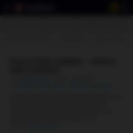
2
Bizzo Casino Boni
Exklusive Boni
King Billy Casino Boni
Onl
Online Casinos Österreich
Spielautomaten
Evolution Gaming
EVOLUTION GAMING – SPIELE
UND CASINOS
Autor:
Bashkim Vurcer
Aktualisiert:
31.07.2026
Wie bewerten wir online Casinos
Offenlegung von Werbung
Evolution Gaming ist eine der stärksten Marken in der
Glücksspielbranche. Die Produktionen dieses
Unternehmens schaffen es praktisch immer in die
Ranglisten der beliebtesten Spiele in den
meisten
Online-Casinos
.