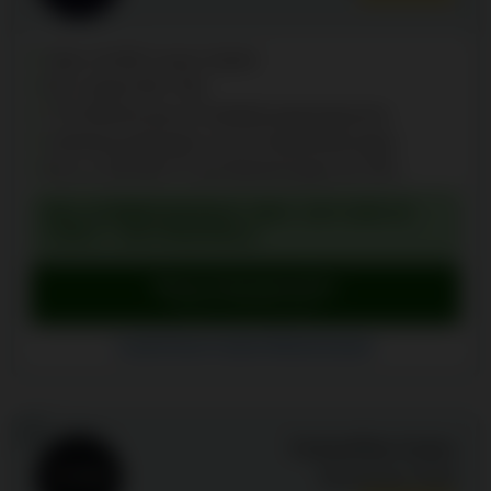
Über 10.000 Casino Spiele
85+ Instant Win-Titel
75 €-Belohnung im Empfehlungsprogramms
Sofortauszahlungen via 10 Kryptowährungen
Bis zu 100.000 € Cash-Belohnungen für VIPs
WILLKOMMENSBONUS: MAX. 125 % BIS ZU
2.500 € + 200 FREISPIELE
Bonus beanspruchen
Besuche Lucky7even Casino
Lucky7even Casino Bewertungen
6
FortunePlay Casino
Bewertung:
9.4
/10