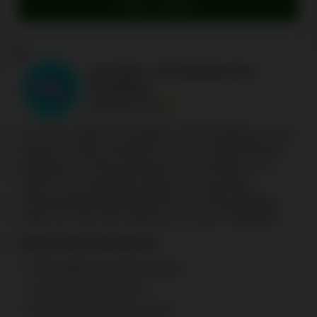
Bonus erhalten
4
Ice Casino – 50 Freispiele ohne
Einzahlung
Bewertung: 7.0/10
Ice Casino bietet 50 Freispiele ohne Einzahlung, wenn
Spieler ihr Konto verifizieren und ihre Telefonnummer
bestätigen. Der Bonusbetrag muss innerhalb von 3
Tagen 5-mal umgesetzt werden. Der maximale
Auszahlungsbetrag beträgt 500 €. Der Bonusbetrag
richtet sich nach den Gewinnen aus den Freispielen.
BONUS-BESCHREIBUNG:
50 Freispiele ohne Einzahlung
Umsatzanforderung: 5x
Maximale Auszahlung: 500 €