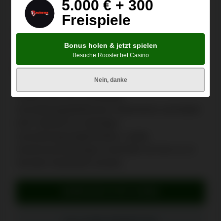
5.000 € + 300
müssen Sie Ihr Konto verifizieren und Ihre
Telefonnummer bestätigen. Danach sind die
Freispiele
Freispiele automatisch vorhanden, wenn Sie
den Slot öffnen. Die Gewinne aus diesen Free
Bonus holen & jetzt spielen
Spins unterliegen einer
Wettanforderung von
Besuche Rooster.bet Casino
5x
und diese müssen innerhalb von 3
Tagen
Nein, danke
umgesetzt werden. Darüber hinaus ist ICE
Casino eine der schnellsten
Auszahlungsplattformen Österreichs und bietet
eine Vielzahl an sofortigen
Auszahlungsmöglichkeiten, wobei
Gewinnauszahlungen innerhalb von bis zu 12
Stunden bearbeitet werden.
GEHEN SIE ZU ICE CASINO