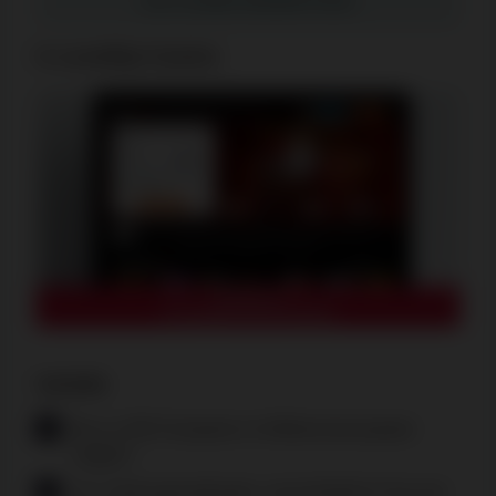
ICE CASINO BEWERTUNG
LevelUp Casino
Vorteile
Bis zu 350 Freispiele im Willkommenspaket
möglich
15+ Zahlungsmethoden, einschließlich Fiat und