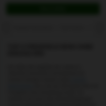
Bonus erhalten
Freispiele Casino Bonus
Top 5 Casinos
Verschie
TOP 5 FREISPIELE-BONI OHNE
EINZAHLUNG
Wir haben die Angebote der Casinos in
Österreich durchsucht und basierend auf
unseren strengen Kriterien sowie
unseren
Bewertungen
eine Liste der fünf besten Boni mit
Freispielen ohne Einzahlung erstellt. Sie
zeichnen sich durch faire Bonusbedingungen
und ihre potenziell hohen Gewinnmöglichkeiten