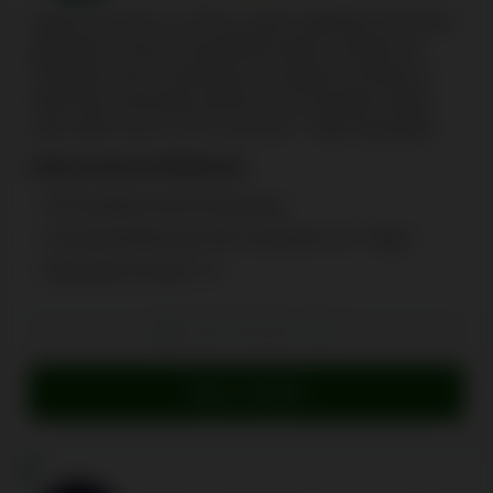
Spieler, die sich im Lemon Casino registriert und einen
speziellen Promo-Link geöffnet haben, erhalten 20
Freispiele ohne Einzahlung, die Spieler am Book of
Dead Slot verwenden können. Die Freispiele haben
einen Wert von je 0,10 € und sind 7 Tage lang gültig.
BONUS-BESCHREIBUNG:
20 Freispiele ohne Einzahlung
Umsatzanforderung: 50x innerhalb von 3 Tagen
Maximaler Einsatz: 1 €
KEIN PROMOCODE
Bonus erhalten
3