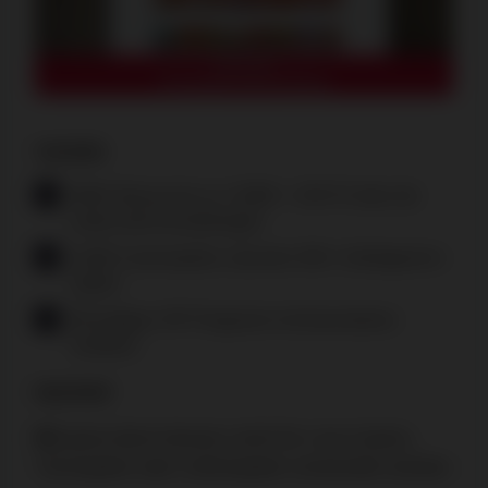
Vorteile
390% Bonus bis zu 1.500€ + 150 FS über die
ersten drei Einzahlungen
3.000 Casinospiele, darunter 300+ Sofortgewinn-
Spiele
99-stufiges VIP-Programm mit besonderen
Vorteilen
Nachteil
❌
Casino-Boni können nicht für Live-Casino,
Tischspiele oder Sofortspiele verwendet werden