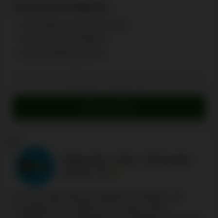
BONUS-BESCHREIBUNG:
25 Freispiele ohne Einzahlung
Promo-Code: SEOWAYS
Umsatzanforderung: 70x
KEIN PROMOCODE
Bonus erhalten
6
Rolling Slots – 500 € + 20 Freispiele
Bewertung: 7.0/10
Der Free Spins Bonus ermöglicht es Spielern, mit
Freispielen bis zu 500 Euro zu sichern, bevor