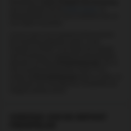
kennenlernen.
Casino Freispiele ohne Einzahlung
sind ein beliebtes Tool der
Online Casinos
, um
Bestandskunden für Ihre Treue zu belohnen oder um
neue Spieler anzuwerben.
Je nach Casino muss eventuell ein Bonuscode bei
der Anmeldung eingegeben werden, um die
Freispiele zu erhalten. In der Regel sind Freispiele
ohne Einzahlung an vorgegebene Automatenspiele
gebunden und haben
Umsatzbedingungen
, die vor
einer Auszahlung erfüllt werden müssen. Es ist
wichtig, die
Bonusbedingungen
genau zu prüfen, da
sie Klauseln über Höchstgewinne, Einsatzlimits und
Gültigkeit enthalten können.
VORZÜGE VON NO DEPOSIT
FREISPIELEN