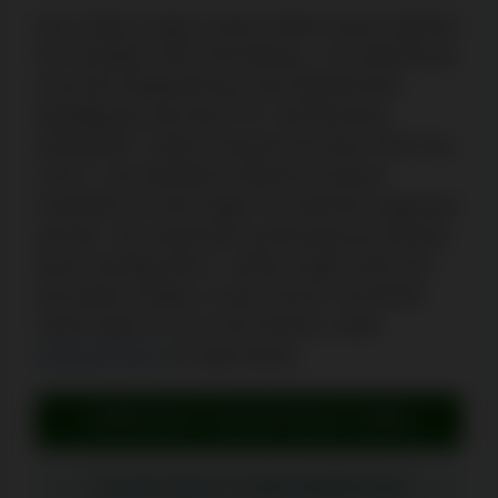
Das Vulkan Vegas Casino bietet neuen Spielern
50 Freispiele ohne Einzahlung . Zur Aktivierung
sind eine Registrierung, eine telefonische
Bestätigung und eine KYC-Verifizierung
erforderlich. Jedes Freispiel hat einen Wert von
0,50 €, und sämtliche Gewinne müssen
innerhalb von drei Tagen nur dreimal umgesetzt
werden. Die maximale Auszahlung aus diesem
Bonus beträgt 500 €. Vulkan Vegas hebt sich
als bestes mobiles Casino hervor und bietet
native Apps für iOS und Android, sowie
exklusive Boni
für App-Nutzer.
GEHEN SIE ZU VULKAN VEGAS CASINO
VULKAN VEGAS CASINO BEWERTUNG