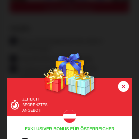
Vorteile
Bis zu 270 Freispiele bei den ersten 4
Einzahlungen
Spezielle Boni in der Mobile App
Cashback-Programm – Bis zu 12%
Rückerstattung möglich
Nachteil
ZEITLICH
❌
Willkommenspaket muss innert 4 Tagen nach
BEGRENZTES
der Registrierung aktiviert werden
ANGEBOT!
Um die
50 Freispiele ohne Einzahlung
an
EXKLUSIVER BONUS FÜR ÖSTERREICHER
Book of Fallen
von Pragmatic Play zu erhalten,