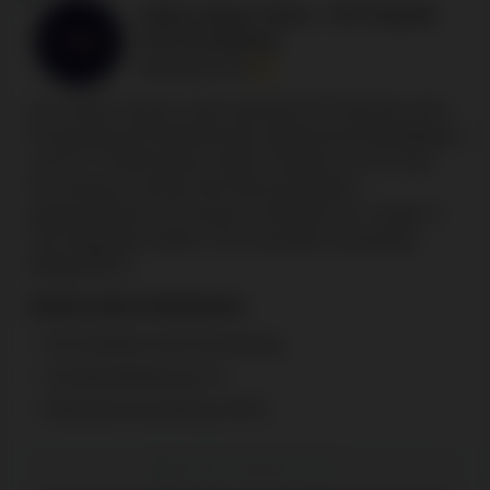
Vulkan Vegas Casino – 50 Freispiele
ohne Einzahlung
Bewertung: 6.6/10
Das Vulkan Vegas Casino gewährt 50 Freispiele ohne
Einzahlung bei Registrierung, telefonischer Bestätigung
und KYC-Verifizierung. Jedes Freispiel ist 0,5 € wert.
Die Gewinne werden dem Bonusguthaben
gutgeschrieben und müssen innerhalb von 3 Tagen 3-
mal umgesetzt werden. Die maximale Auszahlung
beträgt 500 €.
BONUS-BESCHREIBUNG:
50 Freispiele ohne Einzahlung
Umsatzanforderung: 3x
Maximale Auszahlung: 500 €
KEIN PROMOCODE