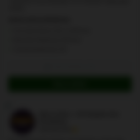
zusätzliche Ausschüttungen vom Guthaben abgezogen
werden.
BONUS-BESCHREIBUNG:
Free Spins Bonus: Bis zu 500 Euro
Maximale Abhebung: 500 Euro
Umsatzanforderung: 45x
KEIN PROMOCODE
Bonus erhalten
7
Bizzo Casino – 10 Freispiele ohne
Einzahlung
Bewertung: 6.9/10