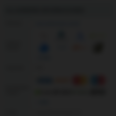
ALLGEMEINE INFORMATIONEN
Webseite
www.vulkanvegas.com/de
Software-
Anbieter
+ 67 Mehr
Gegründet
2016
Einzahlungsm
ethoden
+ 3 Mehr
E-Mail
support@vulkanvegas.com