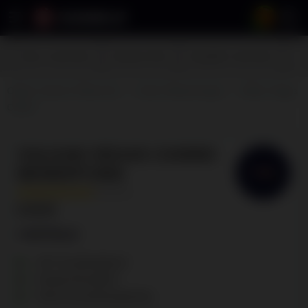
2
Bizzo Casino Boni
Exklusive Boni
King Billy Casino Boni
Onl
Online Casinos Österreich
Casino Bewertungen
Vulkan Vegas
Casino
VULKAN VEGAS CASINO
BEWERTUNG
6.6/10
VORTEILE
24/7 Kundendienst
Handy-freundlich
Hohe Auszahlungslimits