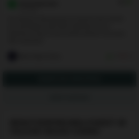
3.0
KlausOberwart
11.07.2025
Die deutsche Übersetzung ist schlecht! Viele Sachen
sind auf Englisch oder falsch übersetzt. Für ein
deutsches Casino ist das ziemlich peinlich und macht
alles verwirrend.
Vulkan Vegas Casino
0
0
BEWERTUNG HINZUFÜGEN
MEHR ANZEIGEN
BENUTZERFREUNDLICHKEIT IM
VULKAN VEGAS CASINO