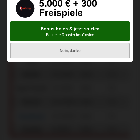
5.000 € + 300
10–
Sofort Klarna
Sofort
0 %
N
10.000.000 €
Freispiele
Mastercard
10–10.000 €
Sofort
0 %
Bonus holen & jetzt spielen
Maestro
10–100.000 €
Sofort
0 %
N
Besuche Rooster.bet Casino
Trustly
10–5.000 €
Sofort
0 %
N
Nein, danke
Skrill
10–5.000 €
Sofort
0 %
N
Neteller
10–5.000 €
Sofort
0 %
N
Rapid Transfer
10–5.000 €
Sofort
0 %
N
Neosurf
10–10.000 €
Sofort
0 %
N
Paysafecard
10–10.000 €
Sofort
0 %
N
AstroPay
10–800 €
Sofort
0 %
N