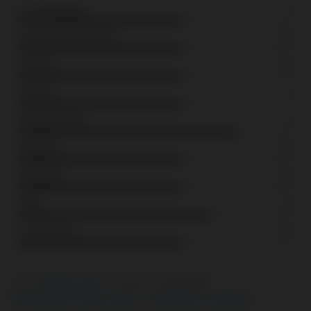
Zuverlässigkeit
6
Benutzerfreundlichkeit
6.6
Aktionen
6.1
Software
6
Spielautomaten
8
Spielarten
6.1
Zahlungen
6.5
Mobil
7.2
Kundendienst
6.5
Autor:
Bashkim Vurcer
Aktualisiert:
07.01.2026
Wie bewerten wir online Casinos
Offenlegung von Werbung