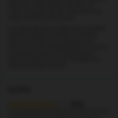
filtern, wie z. B. Neu, Beliebt, Video Slots, Live
Casino, Tischspiele, Roulettes, Video Poker, Insta
Games, Klassische Slots und mehr.
Das Vulkan Vegas Casino bietet über 50 Tischspiele,
darunter verschiedene Versionen von Blackjack,
Baccarat und Poker. In der Lobby gibt es einen
Bereich, der nur dem Roulette gewidmet ist, wo dir 20
verschiedene Versionen zur Verfügung stehen,
darunter Europäisches Roulette, Amerikanisches
Roulette und Premier Roulette.
SLOTS
8/10
Die Spielautomaten nehmen in der Casino-Lobby den
größten Bereich ein. Bei Vulkan Vegas kannst du