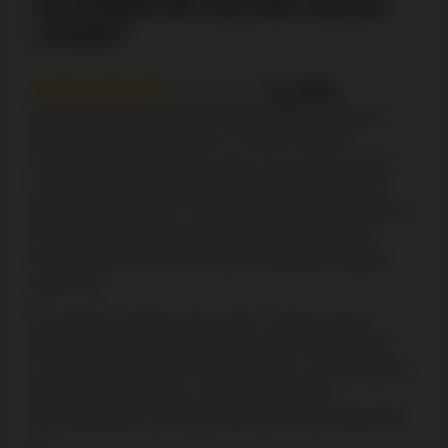
AKTIONEN IM VULKAN VEGAS
CASINO
6.1/10
Neue Spieler werden bei Vulkan Vegas mit einem
Willkommensangebot bis zu 1.500 € und 150
Freispielen begrüßt. Der
Vulkan Vegas Bonus
wird
auf deine ersten beiden Einzahlungen verteilt, die
beide innerhalb von 7 Tagen nach Aktivierung deines
Kontos erfolgen müssen. Mit dem Vulkan Vegas
Aktionscode kann man ohne Einzahlung Echtgeld
gewinnen.
Die Spieler erhalten einen 100 % Vulkan Vegas
Bonus auf ihre erste Einzahlung plus 25 Freispiele.
Du musst mindestens 10 € einzahlen, um sich für den
Bonus zu qualifizieren, und das maximale
Bonusguthaben, das du erhalten kannst, beträgt 300
€.