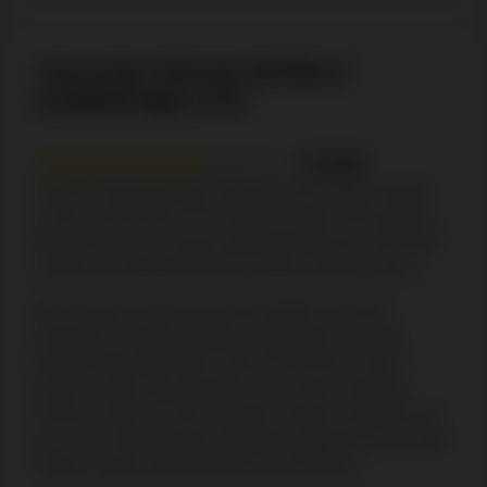
VULKAN VEGAS MOBILE
KOMPATIBILITÄT
7.2/10
Im Jahr 2016 gestartet, findest du bei Vulkan Vegas
Casino mobil über 30 Provider mit über 500 Spielen.
Die Lizenz von Curaçao gewährleistet die Sicherheit
und die Zuverlässigkeit von Vulkan Vegas Casino.
Die Android Casino App läuft nahtlos auf allen
modernen Android Geräten. Abgesehen von der
Benutzerfreundlichkeit ist die Anzahl der Casino
Spiele auf der App dieselbe wie auf der Desktop-
Version. Wenn du dich auf dem Handy anmeldest, ist
auch der Vulkan Vegas Registrierungsprozess auf der
Vulkan Vegas App gleich wie am Desktop.