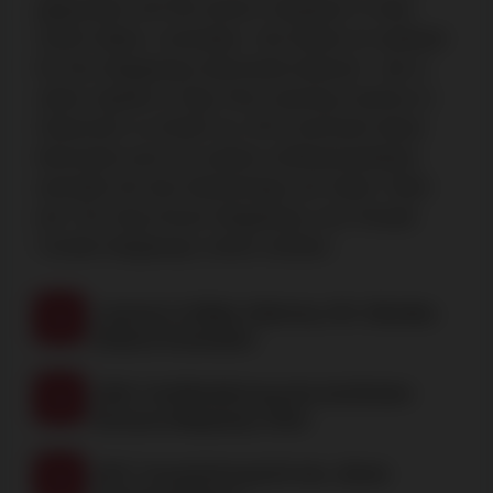
gegründet und hat seinen Hauptsitz in New
South Wales, Australien. Die Marke ist weltweit
für ihre Megaways-Mechanik bekannt , die in
vielen Spielen in Big Time Gaming Casinos in
Österreich zu finden ist. BTG lizenziert diese
Mechanik auch an andere Softwareanbieter,
weshalb Sie das Markenlogo auf vielen Titeln
wie The Dog House Megaways und Temple
Tumble Megaways sehen werden.
Lizenzen in Malta, Alderney, UK, Gibraltar,
Britisch-Kolumbien
2016: Veröffentlichung des berühmten
Bonanza Megaways Slots
2017: Auszeichnung für das „Beste