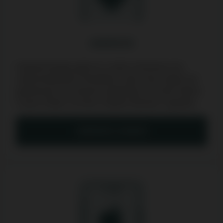
ANDROID
Android-Handys gibt es in vielen Versionen von
unterschiedlichen Herstellern, aber eines haben sie
gemeinsam: Sie können problemlos auf viele Online-
Casino-Seiten via Ihren mobilen Browser zugreifen.
ANDROID-CASINOS