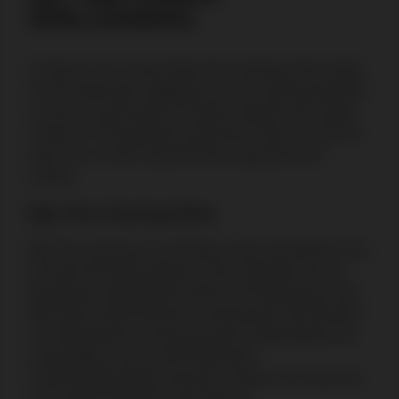
SPIELAUSWAHL
In diesem Teil unseres Big Time Gaming-Tests haben
wir die Spielarten aufgeführt, die der Softwareanbieter
in seinem wachsenden Portfolio anbietet. Wir haben
einige der Titel getestet und können Ihnen versichern,
dass Sie von dem Spielerlebnis begeistert sein
werden.
Big Time Gaming-Slots
Big Time Gaming ist auf Online-Slots spezialisiert und
hat über 80 herausragende Titel entwickelt, die ein
fesselndes Spielerlebnis bieten. Die Megaways-Slot-
Mechanik hat die Branche revolutioniert und Spielern
ein aufregendes und dynamisches Spielerlebnis mit
einzigartigen und unvorhersehbaren
Gewinnmöglichkeiten beschert. Halten Sie Ausschau