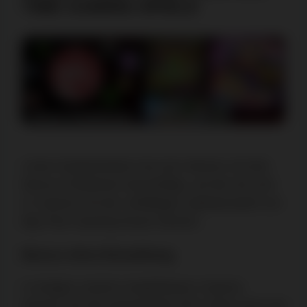
TIME GAMING-SPIELE
Unser Expertenteam hat sich intensiv mit den
Bonus-Funktionen beschäftigt, auf die Sie sich
in Casinos mit der vielfältigen Spielauswahl von
Big Time Gaming freuen können.
Bonus ohne Einzahlung
In einigen unserer empfohlenen Casinos
können Sie die spannenden BTG-Slots auch mit