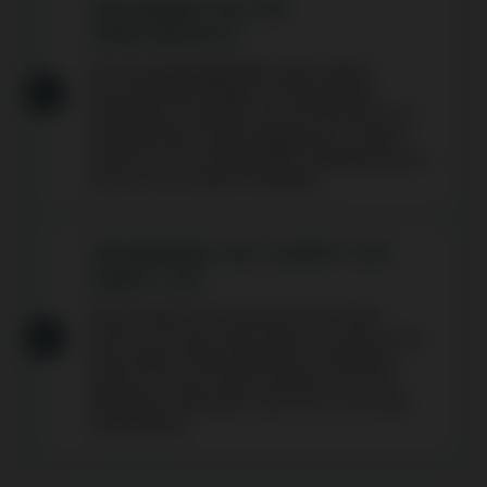
ERLERNEN SIE DIE
SPIELREGELN
Die Auszahlungstabelle jedes Spiels
beschreibt die Regeln und speziellen
Gameplay-Funktionen. Nicht alle Big Time
Gaming-Slots nutzen Megaways – daher
sollten Sie alle Spieldetails sorgfältig prüfen,
bevor Sie zu drehen anfangen.
PROBIEREN SIE ZUERST DIE
DEMO AUS
Mit den Big Time Gaming Demo-Slots
können Sie alle Spannung und Action ohne
finanzielles Risiko genießen. Außerdem
können Sie das Spiel meistern und eine
Strategie entwickeln, bevor Sie um echtes
Geld spielen.