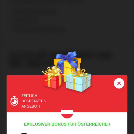
nach diesen beliebten Slot-Spielen:
Bonanza Megaways
Extra Chilli
White Rabbit Megaways
SLOTS MIT HOHEM RTP VON
BIG TIME GAMING
Einige der besten Big Time Gaming-Slots haben
einen durchschnittlichen RTP (Return-to-Player)
ZEITLICH
von 96 % und bieten damit erhöhte
BEGRENZTES
Gewinnchancen. Das macht sie besonders
ANGEBOT!
beliebt bei Spielern, die auf der Suche nach
vorteilhaften Quoten und potenziell lukrativen
EXKLUSIVER BONUS FÜR ÖSTERREICHER
Gewinnen sind. Wir empfehlen, die Walzen von