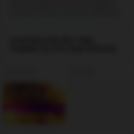
diesem Artikel geben wir Ihnen einen Überblick der
beliebtesten kostenlosen Online-Slots
des Anbieters.
KOSTENLOSE BIG TIME
GAMING-SLOTS ZUM SPIELEN
Big Time Gaming
Typen wählen