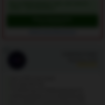
WILLKOMMENSBONUS: MAX. 100 % BIS ZU
4.000 € + 380 FREISPIELE
Bonus beanspruchen
Besuche Spinita Casino
Spinita Casino Bewertungen
4
Lucky7even Casino
Bewertung:
9.5
/10
Über 10.000 Casino Spiele
85+ Instant Win-Titel
75 €-Belohnung im Empfehlungsprogramms
Sofortauszahlungen via 10 Kryptowährungen
Bis zu 100.000 € Cash-Belohnungen für VIPs