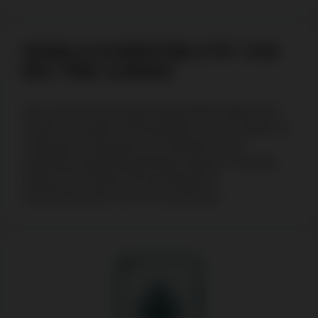
MOBILE-KOMPATIBILITÄT VON
BIG TIME GAMING
Die von Big Time Gaming entwickelten Spiele sind
nahtlos für mobile Geräte optimiert, sodass Spieler ihr
innovatives Gameplay und Funktionen auch
unterwegs vollständig genießen können. Es gilt für
Tablets und Handys mit verschiedenen
Betriebssystemen wie iOS und Android.