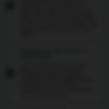
unseren empfohlenen Online-Casinos
spielen, die aus einem Portfolio eine
umfassende Auswahl von über 80 Spielen
liefern. Nehmen Sie sich Zeit, um die Spiel-
Funktionen und Themen zu studieren, damit
Sie einen Slot finden, der Ihnen gefällt – zum
Beispiel Fantasy, Weltraum oder das alte
Ägypten.
ÜBERPRÜFEN SIE DIE SLOT-
FUNKTIONEN
Testen Sie zuerst die Big Time Gaming
Demoversionen, um die verfügbaren
Funktionen wie Megaways sowie die
Auszahlungsrate und -häufigkeit zu prüfen.
Sie können auch sehen, welchen
Einsatzbereich es zwischen dem Minimum-
und dem Höchsteinsatz gibt.