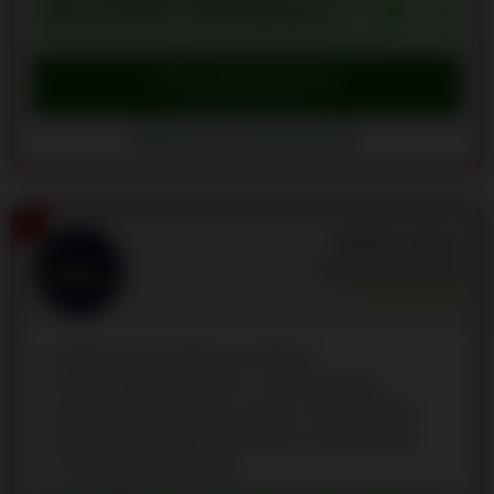
1WP
BIS ZU 14.000 € + 300 FREISPIELE
Bonus beanspruchen
Besuche WinPlace Casino
WinPlace Casino Bewertungen
3
Spinita Casino
Bewertung:
9.6
/10
6 tägliche Reload-Boni pro Woche
5 Krypto-Optionen für Ein- & Auszahlungen
Turniere mit Preispools von bis zu 25.000.000 €
Verantwortungsvolle Spieltools im Spielerkonto
2-minütige Registrierung