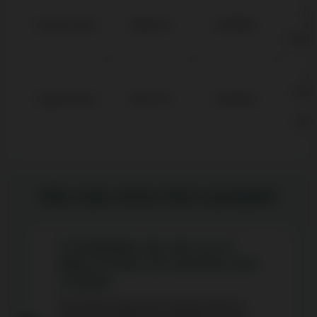
Me
Extra Chilli
96,82 %
20.000x
Fr
Gamb
Fr
Kas
Opal Fruits
96,75 %
36.000x
S
Mult
Wie man einen Slot auswählt
STUDIEREN SIE DIE SLOT-
BIBLIOTHEK IM GEWÄHLTEN
CASINO
Sie können Big Time Gaming-Slots in