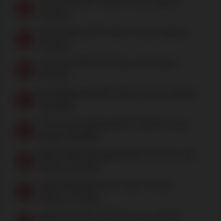
Extra Chilli (RTP: 96,82 %, max. Gewinn:
20.000x)
Star Clusters (RTP: 96,54 %, max. Gewinn:
23.960x)
The Race (RTP: 96,75 %, max. Gewinn:
24.070x)
Max Megaways (RTP: 96,37 %, max. Gewinn:
139.200x)
The Final Countdown (RTP: 96,65 %, max.
Gewinn: 36.000x)
White Rabbit Megaways (RTP: 97,72 %, max.
Gewinn: 10.000x)
Vegas Megaways (RTP: 96,27 %, max.
Gewinn: 72.310x)
Opal Fruits (RTP: 96,75 %, max. Gewinn: