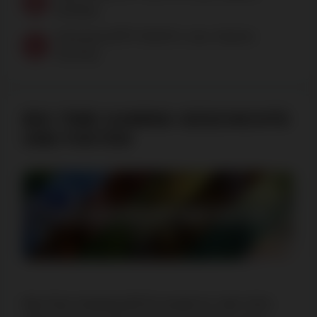
36.000x)
Sanctuary (RTP: 96,38 %, max. Gewinn:
44.070x)
BIG TIME GAMING GESCHICHTE
UND FAKTEN
Big Time Gaming (BTG) wurde im Jahr 2011