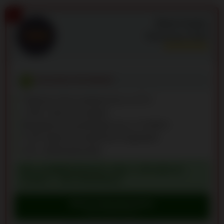
2
Bearo Casino
Bewertung:
9.8
/10
Am besten für Android
Täglicher Slot-Cashback bis zu 15 %
1.200+ Slots mit Jackpot
Monatliche Auszahlungen bis zu 75.000 €
5 VIP-Stufen mit exklusiven Angeboten
120+ Softwareprovider
WILLKOMMENSPAKET: MAX. 175% BIS ZU
14.000 € + 400 FREISPIELE
Bonus beanspruchen
Besuche Bearo Casino