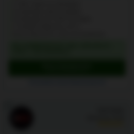
17.000+ Spiele von 185 Marken
Auszahlungen unter 24 Stunden
Einzahlungen ab 5 USDT für Kryptos
3 Cashback-Stufen bis zu 20 %
Bonus-Shop mit FS, Cash und Sachpreisen
WILLKOMMENSPAKET: MAX. 100% BIS ZU
5.000 € + 300 FREISPIELE
Bonus beanspruchen
Besuche FortunePlay Casino
FortunePlay Casino Bewertungen (6)
7
1red Casino
Bewertung:
9.3
/10