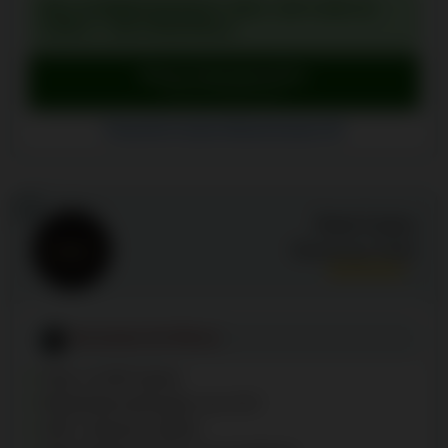
WILLKOMMENSBONUS: MAX. 150 % BIS ZU
3.000 € + 350 FREISPIELE
Bonus beanspruchen
Besuche PowerUp Casino
PowerUp Casino Bewertungen (5)
19
Realz Casino
Bewertung:
8.9
/10
Am besten für iPhone
Über 12.000 Spiele
Mindesteinzahlungen von 10 €
400+ exklusive Spiele