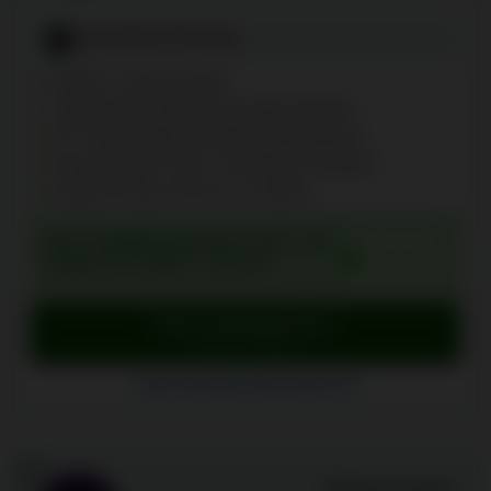
Am besten für iPhone
26.800+ Casino-Spiele
1.000.000 €-Preispool bei Spin Express
20 %-High-Roller-Cashback jede Woche
Auszahlungen unter 1 Std über 13 Kryptos
Lootbox-Preise von bis zu 5.000 €
WILLKOMMENSBONUS: MAX. 100
1REDFTD
% BIS ZU 11.500 € + 225 FS
Bonus beanspruchen
Besuche 1red Casino
1red Casino Bewertungen (6)
8
Slotrave Casino