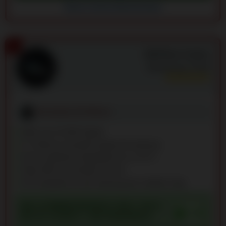
Bearo Casino Bewertungen
3
WinPlace Casino
Bewertung:
9.7
/10
Am besten für iPhone
Mehr als 22.000 Spiele
5 %-Bonus auf jede Krypto-Einzahlung
Drei Cashback-Angebote bis zu 10 %
Über 800 Live-Dealer-Tische
30 Freispiele für die Nutzung der mobilen App
WILLKOMMENSBONUS: MAX. 100 %
1WP
BIS ZU 14.000 € + 300 FREISPIELE