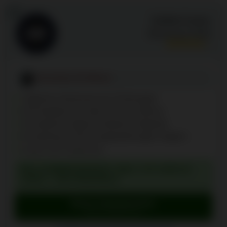
16
Goldbet Casino
Bewertung:
8.9
/10
Am besten für iPhone
Tägliches Glücksrad mit 3 Drehungen
50 Freispiele als erster Check-in-Bonus
35 exklusive Spiele im Bereich Originale
Einzahlung mit 30+ Kryptowährungen möglich
Lizenz von Costa Rica
WILLKOMMENSBONUS: MAX. 175 % BIS ZU
4.500 € + 200 FREISPIELE
Bonus beanspruchen
Besuche Goldbet Casino