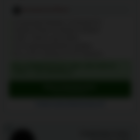
Am besten für iPhone
Zuverlässiger Betreiber YouGmedia B.V.
Arbeitet mit über 34 Software-Anbietern
6.000 + Online Casino Spiele
19 Einzahlungsmethoden verfügbar
Bis zu 20% Cashback im VIP-Programm
WILLKOMMENSPAKET: MAX. 100 % BIS ZU
3.000 € + 225 FREISPIELE
Bonus beanspruchen
Besuche Fonbet Casino
Fonbet Casino Bewertungen (8)
15
FreddyVegas Casino