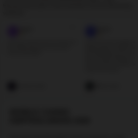
Benutzer kann jedes Casino bewerten und eine Bewertung
verfassen.
Heute
sabine p
Theresa
6.0
9.0
nach paar runden bei den live spilen und
Die 40 € für meine Empfehlun
der verifizierung weiss ich noch nicht
gutgeschrieben, nachdem mei
recht wo das hinfürt .
sich angemeldet und 20 € eing
hatte. Ich hatte mit Rückfragen
doch es lief ohne Umwege. So
merkt man sich gern.
Lucky7even Casino
WinPlace Casino
MOBILE CASINO
EMPFEHLUNGEN 2026
Wir haben über 80 mobile Casinos analysiert, um die