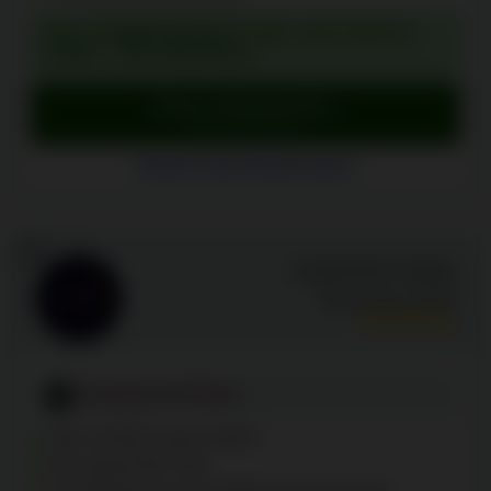
WILLKOMMENSBONUS: MAX. 100 % BIS ZU
4.000 € + 380 FREISPIELE
Bonus beanspruchen
Besuche Spinita Casino
Spinita Casino Bewertungen
5
Lucky7even Casino
Bewertung:
9.5
/10
Am besten für iPhone
Über 10.000 Casino Spiele
85+ Instant Win-Titel