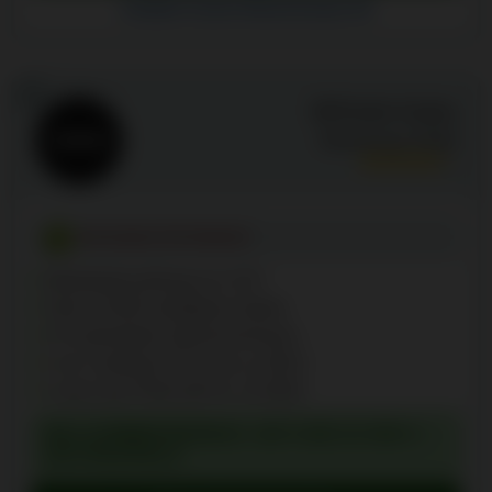
Goldbet Casino Bewertungen (8)
17
Mr.Punter Casino
Bewertung:
8.9
/10
Am besten für Android
Mindesteinzahlung nur 10 €
Über 10.000 verfügbare Spiele
25 unterstützte Sprachversionen
Live Cashback 25 % bis zu 200 €
Lizenz der PAGCOR Nr. 22-0025
WILLKOMMENSBONUS: 100 % BIS ZU 500 € +
200 FREISPIELE