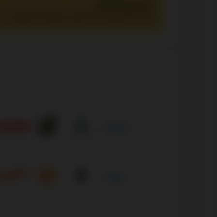
Bashkim Vurcer
ho- und Neurolinguistik, moderne Grammatiktheorie,
n, praktische Anwendung der theoretischen Kennt
+ 53 Mehr
+ 1 Mehr