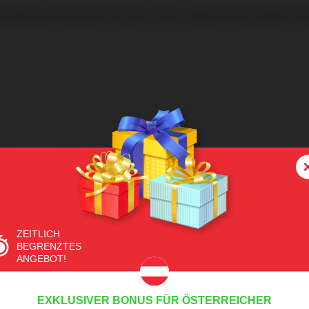
 eingezahlt und spiele machen nichts, support nichts geklärt. K
ger als erwartet, leider.
ZEITLICH
BEGRENZTES
ANGEBOT!
läuft flüssig. Ich hab ein kleines Gewinnchen mitgenommen, das
EXKLUSIVER BONUS FÜR ÖSTERREICHER
ielen.