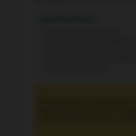
WAS UNS GEFÄLLT
9 Krypto Optionen für Einzahlungen
Lädt schnell auf mobilen und Desktop-Ger
Über 7 Kategorien für einfachen Zugang z
Gültiges SSL-Zertifikat von Google Trust S
Kundensupport-Telefonleitung
“
Wir empfehlen Ihnen, Ihr SpinsUP-Konto s
Wählen Sie dazu in Ihrem Konto unter Mein
Adresse und Zahlungsmethode zu verifizi