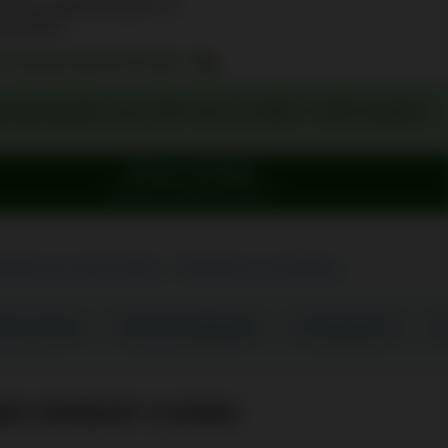
 20% Cashback täglich im
programm
N ZUM BEANSPRUCHEN
ommenspaket: max. 100 % bis zu 5.000 € + 300 Freispiele
Bonus erhalten
Besuche SpinsUP Casino
werten wir online Casinos
Offenlegung von Werbung
sino Spiele
Zahlungsmethoden
Kundendienst
Z
R SPINSUP CASINO