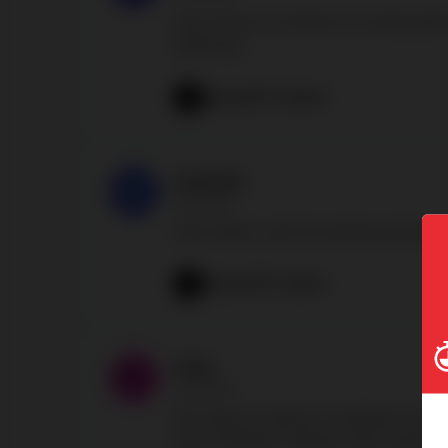
Das Casino ist schlecht. Ich habe geld
erfahrung.
SpinsUP Casino
Schmidt
19.08.2025
Gute Spiele, aber Auszahlung dauert län
SpinsUP Casino
Felix
11.08.2025
Die Seite ist einfach zu bedienen und 
ohne Probleme. Werde sicher weiter sp