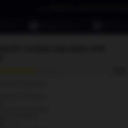
#1 GAMBLING GUIDE FÜR ÖSTERR
 Tests
Zahlungsmethoden
Casino Bonus
pinsUP Casino
Bonus ohne Einzahlung
Freispiele ohne Einzahlung
NSUP CASINO REVIEW FÜR
6
7/10
ässiger Betreiber Dama
et mit über 125 Software-
ern
 + Online Casino Spiele
nzahlungsmethoden
bar