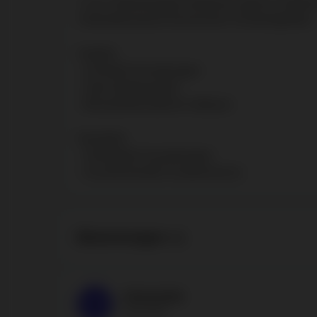
2 von 5 Bewertungen kritisieren jedoch Prob
Unterstützung bei technischen Schwierigkeiten.
Vorteile:
- Schnelle Einzahlungen
- Gute Spielauswahl
- Benutzerfreundliche Software
Nachteile:
- Verzögerte Auszahlungen
- Unzureichender Kundenservice
Bewertungen
(5)
Chris1234
03.09.2025