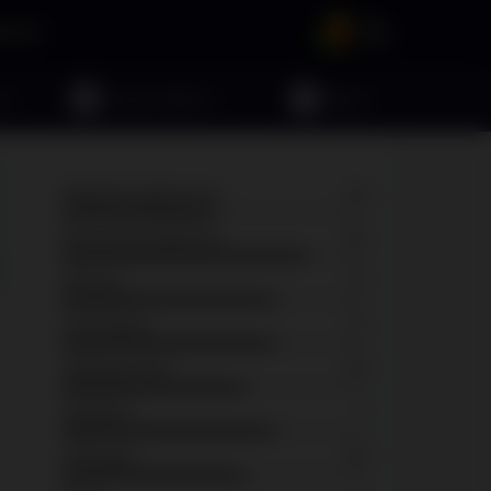
EICH
2
Casino Spiele
Blog
Online Spielautomaten
Bingo: Was sind die Spielregeln
Casino Weihnachtsboni
Kartenzählen im Online Casino
Slots mit hohem RTP
Spielautomaten Tricks & Tipps
Registrierungsprozess
5.9
Benutzerfreundlichkeit
8.1
Aktionen
7.7
VIP-Erlebnis
7.1
Spielautomaten
6.3
Spielarten
7
Zahlungen
6.9