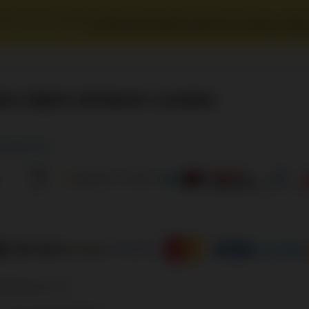
iktheorie und Kognitive Sprachwissenschaft, Expertise in Psycho-, Pat
Forschung zu Spracherwerb und Sprachpathologie
EN ÜBER SPINSUP CASINO
pinsup.com
t@spinsup.com