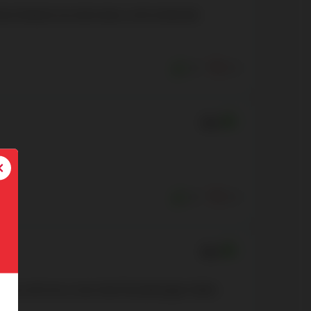
eine Antwort von den team, echt schlechte
0
0
5.0
0
0
9.0
 war echt nice. Auch die Einzahlungen liefen