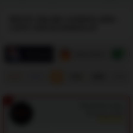
BESTE ONLINE CASINOS 2026 –
LISTE VON ECASINOS.AT
Alle Casinos
Neue Casinos
E
1
Rooster.bet Casino
Bewertung:
9.9
/10