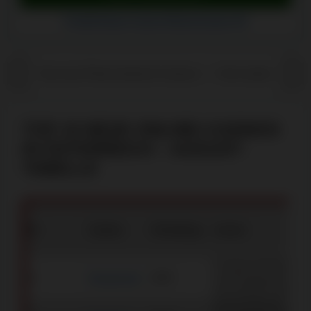
FreddyVegas Casino Bewertungen (6)
Top neue Österreichisch Casinos
Drei weitere New
TOP 15 NEUE ONLINE-CASINOS
IN ÖSTERREICH – AUGUST-
TABELLE
№
Casino
Gründung
Lizenz
Curaçao Gaming
🥇
Rooster.bet
2024
Control Board No.
OGL/2023/174/0082
Gaming Board von