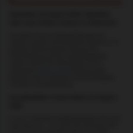
Neuheiten im August 2026: Überblick
über neue Online Casinos in Österreich
Der österreichische iGaming-Markt passt sich
weiterhin rasantem technologischem Wandel an. KI-
gestützte Datenauswertung verbessert die
Personalisierung und das verantwortungsvolle
Spielen, während 5G-Verbindungen für eine
reibungslose
mobile Casino
Erfahrung sorgen.
Betreiber setzen zunehmend auf Geschwindigkeit,
Sicherheit und Nutzerbindung.
Kurzüberblick: Casino-News im August
2026
Am 11. September kündigte Betsoft den Slot Coins
of Ra Deluxe an – mit „Hold & Win“-Mechanik, 96%
RTP und einem maximalen Gewinn von 5.000x.