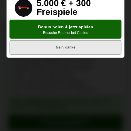
5.000 € + 300
Casina Casino Bewertungen (7)
Freispiele
14
Bonus holen & jetzt spielen
Fonbet Casino
Besuche Rooster.bet Casino
Bewertung:
8.9
/10
Nein, danke
Zuverlässiger Betreiber YouGmedia B.V.
Arbeitet mit über 34 Software-Anbietern
6.000 + Online Casino Spiele
19 Einzahlungsmethoden verfügbar
Bis zu 20% Cashback im VIP-Programm
WILLKOMMENSPAKET: MAX. 100 % BIS ZU
3.000 € + 225 FREISPIELE
Bonus beanspruchen
Besuche Fonbet Casino