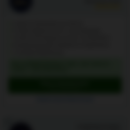
Bewertung:
9.6
/10
6 tägliche Reload-Boni pro Woche
5 Krypto-Optionen für Ein- & Auszahlungen
Turniere mit Preispools von bis zu 25.000.000 €
Verantwortungsvolle Spieltools im Spielerkonto
2-minütige Registrierung
WILLKOMMENSBONUS: MAX. 100 % BIS ZU
4.000 € + 380 FREISPIELE
Bonus beanspruchen
Besuche Spinita Casino
Spinita Casino Bewertungen
5
Lucky7even Casino