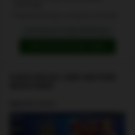
Belohnungen
Krypto-Auszahlungen in weniger als 24 Stunden
ROOSTER.BET CASINO BEWERTUNG
BESUCHE ROOSTER.BET CASINO
KURZCHECKS: DREI WEITERE
NEWCOMER
BigClash Casino