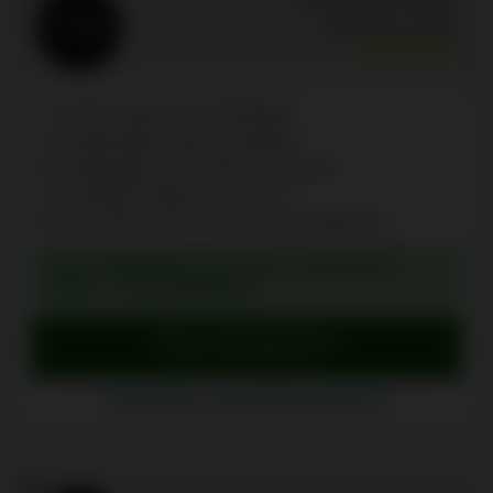
Bewertung:
9.4
/10
17.000+ Spiele von 185 Marken
Auszahlungen unter 24 Stunden
Einzahlungen ab 5 USDT für Kryptos
3 Cashback-Stufen bis zu 20 %
Bonus-Shop mit FS, Cash und Sachpreisen
WILLKOMMENSPAKET: MAX. 100% BIS ZU
5.000 € + 300 FREISPIELE
Bonus beanspruchen
Besuche FortunePlay Casino
FortunePlay Casino Bewertungen (6)
7