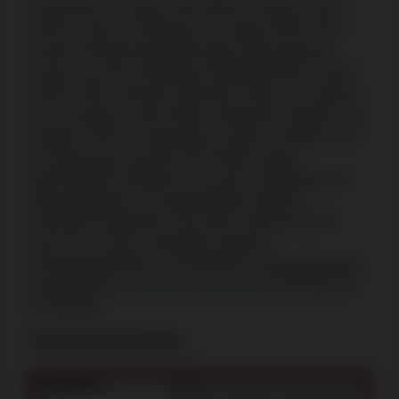
Rooster.bet ist unsere erste Wahl für bestes neues
Online Casino in Österreich im August 2026. Nach
unseren Rooster.bet Erfahrungen überzeugt das
Casino mit einer vielfältigen Spielbibliothek mit über
6.000+ Titeln, darunter zahlreiche Slots, Live-Games
und innovative Crash-Spiele. Besonders beliebt sind
moderne Titel wie Spaceman, Aviator und Mines, die
für Spannung und hohe RTP-Werte sorgen.
Stammspieler profitieren von einem umfangreichen
Bonusprogramm mit regelmäßigen Aktionen,
Cashback-Angeboten und einem exklusiven VIP-
Club. Das Casino unterstützt moderne
Zahlungsmethoden, einschließlich Kryptowährungen,
und garantiert
schnelle Auszahlungen
innerhalb von
24 Stunden.
Rooster.bet Kurzfakten
Gegründet
2024