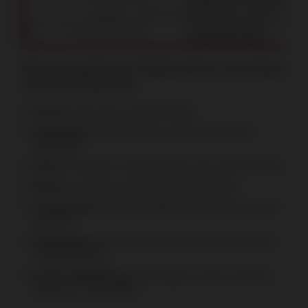
Kreditkarte, Prepaid-Karte,
25.000 € + 350 FS mit
Lucky Hunter
Banküberweisung, E-Wallet
50-x Umsatz
Kryptowährungen
Mini-Legende für eine Tabelle mit
Top neuer Online
Casinos in Österreich
:
Casino:
Top neue Casinos Name
Gründung:
In diesem Jahr wurde das Casino
gegründet
Lizenz:
Titel der Lizenzbehörde und Lizenznummer
Bonus
:
Angaben zum Willkommenspaket
Auszahlung:
Durchschnittliche Auszahlungsdauer
genannt
Zahlungsart:
Welche Zahlungsmethoden genutzt
werden können
Unsere Bewertung:
Jeweiliges Casino auf einer
Skala von 10 Punkten