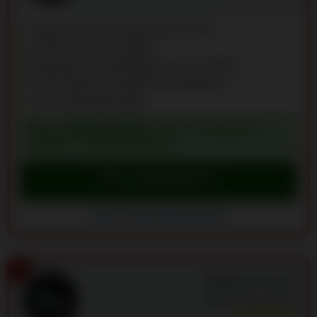
Täglicher Slot-Cashback bis zu 15 %
1.200+ Slots mit Jackpot
Monatliche Auszahlungen bis zu 75.000 €
5 VIP-Stufen mit exklusiven Angeboten
120+ Softwareprovider
WILLKOMMENSPAKET: MAX. 175% BIS ZU
14.000 € + 400 FREISPIELE
Bonus beanspruchen
Besuche Bearo Casino
Bearo Casino Bewertungen
3
WinPlace Casino
Bewertung:
9.7
/10