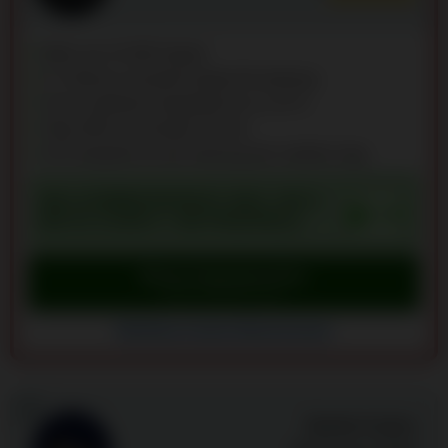
Mehr als 22.000 Spiele
5 %-Bonus auf jede Krypto-Einzahlung
Drei Cashback-Angebote bis zu 10 %
Über 800 Live-Dealer-Tische
30 Freispiele für die Nutzung der mobilen App
WILLKOMMENSBONUS: MAX. 100 %
1WP
BIS ZU 14.000 € + 300 FREISPIELE
Bonus beanspruchen
Besuche WinPlace Casino
WinPlace Casino Bewertungen
4
Spinita Casino