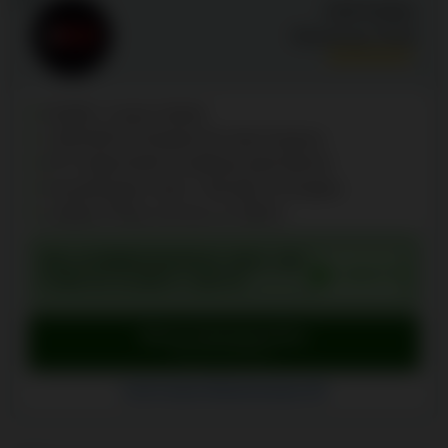
1red Casino
Bewertung:
9.3
/10
26.800+ Casino-Spiele
1.000.000 €-Preispool bei Spin Express
20 %-High-Roller-Cashback jede Woche
Auszahlungen unter 1 Std über 13 Kryptos
Lootbox-Preise von bis zu 5.000 €
WILLKOMMENSBONUS: MAX. 100
1REDFTD
% BIS ZU 11.500 € + 225 FS
Bonus beanspruchen
Besuche 1red Casino
1red Casino Bewertungen (6)