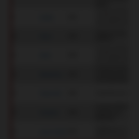
00882
Curaçao Gaming
9
Goldex
2025
Control Board No.
OGL/2023/176/0095
Tobique-Lizenz, No.
10
Wyns
2025
0000071
Curaçao Gaming
11
Asino
2025
Control Board No.
OGL/2023/176/0095
Curaçao Gaming
12
BetAndYou
2025
Control Board No.
OGL/2024/1164/0643
13
Friday Roll
2025
Costa Rica No. N/V
Curacao eGaming
14
Gransino
2025
Authority No.
8048/JAZ
Antillephone N.V. No.
15
Lucky Hunter
2025
8048/JAZ2019-015