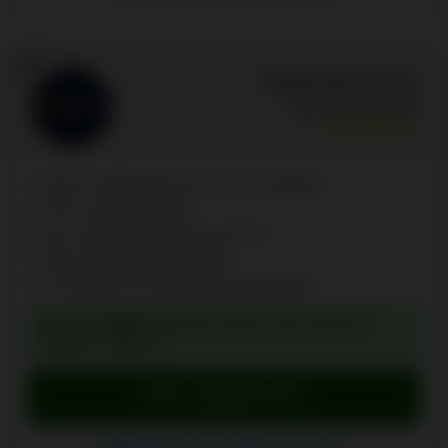
12
BetRepublic Casino
Bewertung:
8.9
/10
Über 11.000 Spiele von 120+ Providern
25 %-Live-Cashback
Ein- und Auszahlungen ab 10 €
Über 475 exklusive Spiele
15 Kryptos für sofortige Auszahlungen
WILLKOMMENSPAKET: MAX. 100 % BIS ZU
2.000 € + 200 FS
Bonus beanspruchen
Besuche BetRepublic Casino
BetRepublic Casino Bewertungen (7)