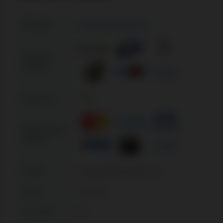
Webseite
www.luckyhunter.com
Software-
Anbieter
+ 61 Mehr
Gegründet
2023
Einzahlungsm
ethoden
+ 13 Mehr
E-Mail
support@luckyhunter.com
Lizenz
Curacao
Live-Chat
Ja