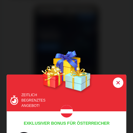
ZEITLICH
BEGRENZTES
ANGEBOT!
EXKLUSIVER BONUS FÜR ÖSTERREICHER