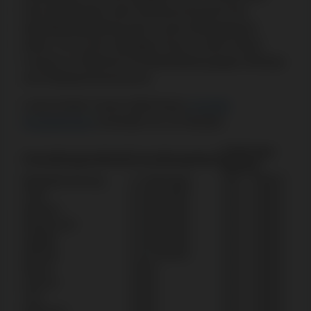
Ihres Bankkontos oder Stromrechnung für Ihre
Identitätsüberprüfung dem Casino-Management
liefern. Es ist eine ständige Praxis in allen Online
Casinos in Österreich für Bekämpfung gegen Betrugs-
und Geldwäscheversuche.
Lucky Hunter Casino liefert Ihnen
schnelle
Auszahlungen
innerhalb von 24 Stunden.
Limits (pro
Auszahlungsmethode
Auszahlungsdauer
Woche)
Banküberweisung
1-3 Werktage
20 € - 3.000 €
VISA
0-24 Stunden
20 € - 3.000 €
Maestro
0-24 Stunden
20 € - 3.000 €
Mastercard
0-24 Stunden
20 € - 3.000 €
Neteller
0-24 Stunden
20 € - 3.000 €
MiFinity
0-24 Stunden
20 € - 3.000 €
Bitcoin
Sofort
20 € - 3.000 €
Litecoin
Sofort
20 € - 3.000 €
Tron
Sofort
20 € - 3.000 €