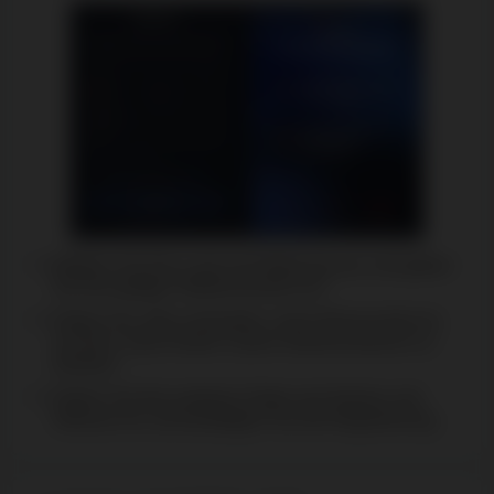
Wählen Sie Ihre Land und Währung aus und geben
Sie Ihre gültige Telefonnummer ein.
Geben Sie, falls vorhanden, einen Bonuscode ein,
um Ihre Lucky Hunter Casino Gewinnchancen zu
erhöhen.
Geben Sie Ihre weiteren Daten wie Namen und
Adresse ein und bestätigen Sie die Registrierung.