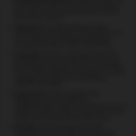
ab 30 € ein und holen Sie sich einen 60%-Bonus
bis zu 400 €. Die Umsatzanforderungen sind 40x.
Promo-Code “TRAIL1”.
Jäger-Bonus:
Für jeden Montag gemachte
Einzahlung ab 20 € erhalten Sie einen 50%-Bonus
bis zu 1.000 €. Das Bonusgeld unterliegt 30x-
Umsatzanforderungen. Promo-Code “HUNTA”.
Lucky Spin:
Nach der 1. Einzahlung leisten Sie
einen Betrag ab 30 € für Silber-Rad und ab 100 €
für Gold-Rad und gewinnen Sie von 20 Freispielen
bis zu 10.000 €. Geld-Preise unterliegen 5x- und FS
unterliegen 15x-Wettumsatz. Promo-Codes
“SILVER” und “GOLD”.
Krypto-Bonus:
Zahlen Sie täglich eine
unbegrenzte Anzahl von Malen mit
Kryptowährungen wie Bitcoin und Ethereum ein und
erhalten Sie einen 7%-Bonus. Dieser Lucky Hunter
Casino Bonus erfordert keine Deposit-Limits.
VIP-Club:
Nach Einzahlungen ab 2.500 €
qualifizieren Sie sich für den Lucky Hunter VIP-