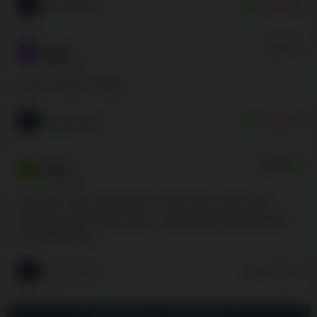
Lucky Hunter
0
0
1.0
Anja
31.10.2025
mobile hängt ständig!!
Lucky Hunter
0
0
10.0
Tirol
27.10.2025
sooo gut ! sooo viele spiele, sooo smoo, sooo VIEL
auswahl ! spiel, spiel, spiel - und kein lag, kein absturz,
nix! einfach geil
Lucky Hunter
0
0