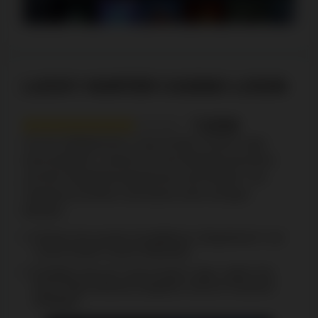
LUCKY HUNTER CASINO LOGIN
7.2
/
10
Um ein erfolgreiches Lucky Hunter Casino Login
durchzuführen, müssen Sie die Website besuchen
und den Registrierungsprozess durchlaufen. Der
Vorgang ist einfach und dauert unter wenigen
Minuten.
Klicken Sie auf die Schaltfläche „Registrieren“ auf
Lucky Hunter Casino Webseite.
Erstellen Sie ein Lucky Hunter Login, indem Sie
Ihre E-Mail-Adresse eingeben und ein Passwort
festlegen.