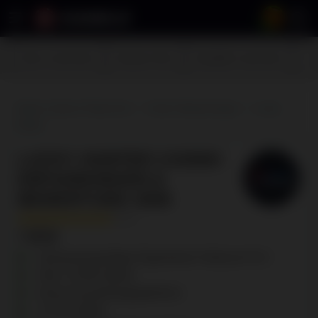
2
Bizzo Casino Boni
Exklusive Boni
King Billy Casino Boni
Onl
Online Casinos Österreich
Casino Bewertungen
Lucky
Hunter
LUCKY HUNTER CASINO
ERFAHRUNGEN &
BEWERTUNG 2026
7.8/10
Vertrauenswürdiger Eigentümer Hollycorn N.V.
Über 13.000 Spiele
Keine Auszahlungsgebühren
15 VIP-Stufen