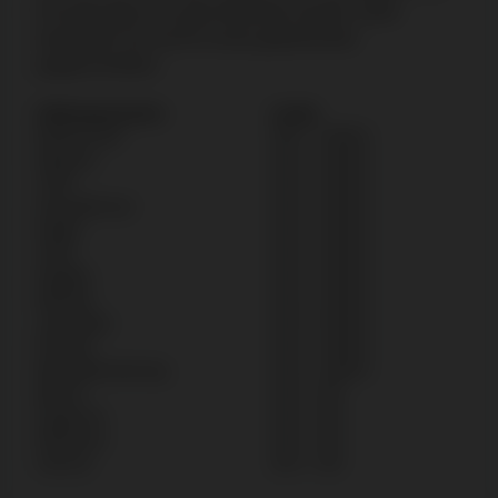
Einzahlungen per jede Methode werden sofort
bearbeitet und auf Ihr Konto gebührenfrei
gutgeschrieben.
Zahlungssystem
Limits
Mastercard
20 € - 4.000 €
Maestro
20 € - 4.000 €
VISA
20 € - 4.000 €
PaysafeCard
20 € - 4.000 €
Rapid
20 € - 4.000 €
Skrill
20 € - 4.000 €
Neteller
20 € - 4.000 €
MiFinity
20 € - 4.000 €
Jetonbank
20 € - 5.000 €
Revolut
20 € - 4.000 €
Banküberweisung
20 € - 4.000 €
Bitcoin
20 € - N/V
Dogecoin
20 € - N/V
Ethereum
20 € - N/V
Litecoin
20 € - N/V