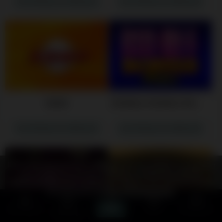
KOSTENLOS SPIELEN
KOSTENLOS SPIELEN
KENO
DOUBLE DOUBLE BONUS POKER
KOSTENLOS SPIELEN
KOSTENLOS SPIELEN
Durch die Nutzung dieser Website stimmen Sie der Verwendung
von Cookies zu, um die Leistung zu verbessern und Ihre
Benutzererfahrung zu optimieren. Weitere Informationen finden
Sie auf unserer
Cookie-Richtlinieseite.
OK
Neue Casinos
Schnelle
Menü
Boni
Bewertungen
Auszahlungen