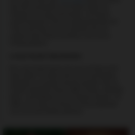
über 500 verschiedene Live-Dealer-Spiele von
Anbietern wie Ezugi und Evolution. Sie können
sowohl klassische Titel wie Lightning Roulette und
Three Card Poker als auch exotische Hilo und
moderne Spiel-Shows wie Money Time und Ice
Fishing probieren.
Lucky Hunter Sportwetten
Bei Lucky Hunter können Sie auch auf Sport und E-
Sport wetten. Es stehen mehr als 40 verschiedene
Sportarten zur Auswahl, darunter populäre Titel wie
Fußball, Basketball, Boxen, MMA, Hockey, Volleyball,
Motor- und Kraftsport auch mit seltenen Sporten, z.B.
WWE und Curling. Sie können auf hervorstehende
und Live-Events Wetten platzieren.