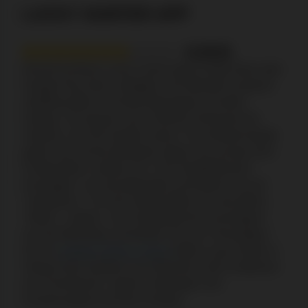
LUCKY HUNTER APP
6.9/10
Derzeit ist keine Lucky Casino App im App-Store oder
Google Play Store verfügbar. Die Website ist jedoch
mobilfreundlich und läuft reibungslos auf allen
Handys. Sie können auch Shortcut-Versionen für
Android- und iOS-Geräte nutzen. Für Android-Geräte
gehen Sie auf die Webseite, tippen Sie auf das Drei-
Punkte-Menü, wählen Sie "Zum Startbildschirm
hinzufügen" aus der Menüliste und klicken Sie auf
"Installieren". Für iOS-Geräte öffnen Sie das Menü
"Aktion", wählen "Zum Startbildschirm hinzufügen"
aus der Menüliste und klicken Sie auf "Hinzufügen".
Als ein
mobiles Online Casino
liefert Lucky Hunter in
Shortcut den Spielern aus Österreich alle Funktionen
wie Promotionen, Spiele, Zahlungen und
Kundensupport auf ihren Handys.