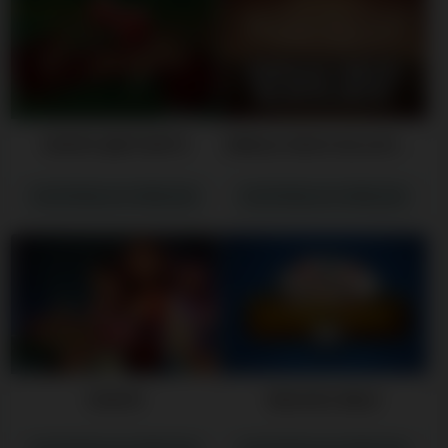
CRAPS (BETSOFT)
SINGLE DECK BLACKJACK
KOSTENLOS SPIELEN
KOSTENLOS SPIELEN
CRAPS
DEUCES WILD