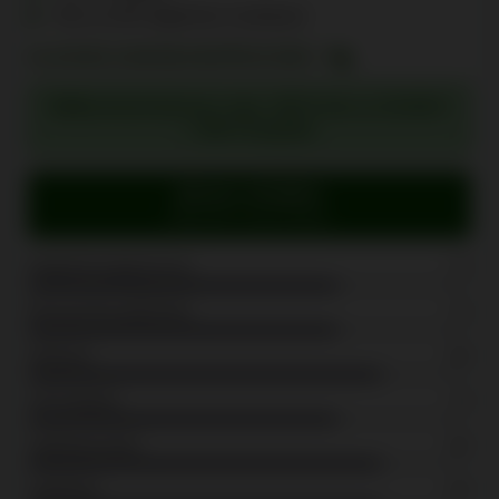
Bis zu 20% tägliches Cashback
KLICKEN ZUM BEANSPRUCHEN
Willkommensbonus: max. 100 % bis zu 25.000 €
+ 350 Freispiele
Bonus erhalten
Besuche Lucky Hunter
Registrierungsprozess
7.2
Benutzerfreundlichkeit
7.2
Aktionen
8.4
VIP-Erlebnis
7.4
Spielautomaten
8.2
Spielarten
8.4