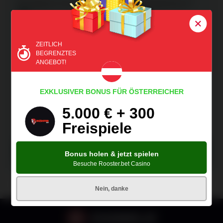
Akzeptieren Sie Hybride und Pauschalgebühren?*
Ja
Nein
ZEITLICH
Ihre Nachricht
BEGRENZTES
ANGEBOT!
EXKLUSIVER BONUS FÜR ÖSTERREICHER
* Eingabe erforderlich
5.000 € + 300
Freispiele
ABSENDEN
Bonus holen & jetzt spielen
Besuche Rooster.bet Casino
Nein, danke