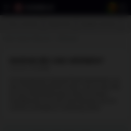
2
Bizzo Casino Boni
Exklusive Boni
King Billy Casino Boni
Onl
Online Casinos Österreich
Werbeseite
WARUM BEI UNS WERBEN?
Aktualisiert:
17.07.2024
Als internationales iGaming-Partnerunternehmen, mit
über 30 länderspezifischen Seiten, sind wir stets offen
für neue Herausforderungen. Nutzen Sie dieses
Kontaktformular und unser Sales-Manager wird sich
mit Ihnen schnellstens in Verbindung setzen.