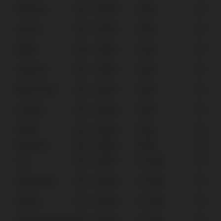
Ethereum
10 € - 5.000 €
Sofort
0%
Litecoin
10 € - 5.000 €
Sofort
0%
Ripple
30 € - 5.000 €
Sofort
0%
USDCoin
10 € - 5.000 €
Sofort
0%
Bitcoin Cash
10 € - 5.000 €
Sofort
0%
Cardano
30 € - 5.000 €
Sofort
0%
TRON
10 € - 5.000 €
Sofort
0%
Dogecoin
10 € - 5.000 €
Sofort
0%
Visa
10 € - 3.000 €
1-3 Tage
0%
MasterCard
10 € - 3.000 €
1-3 Tage
0%
Revolut
10 € - 5.000 €
1-3 Tage
0%