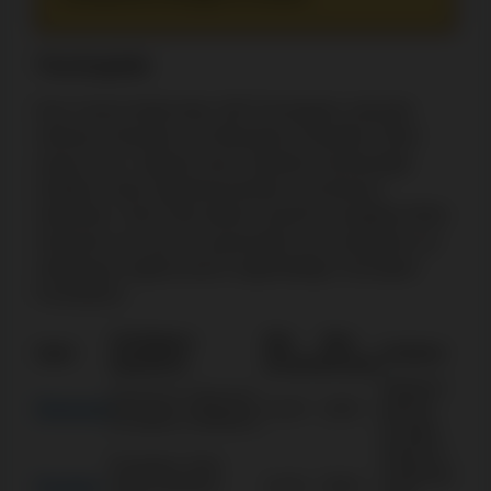
Tischspiele
Das Casino bietet über 190 Tischspiele, darunter
mehrere Varianten von Blackjack, Roulette, Poker
sowie Keno. Spieler:innen erwarten hochwertige
Grafiken, klare Spielmechaniken und diverse
Setzlimits. Viele Titel stehen sowohl als digitale RNG-
Versionen als auch in passenden Live-Varianten zur
Verfügung, ergänzt durch regelmäßige Tischspiel-
Promotions.
Verfügbare
Min.
Max.
Spiel
Anbieter
Spielarten
Einsatz
Einsatz
Playtech,
American, Diamond,
Blackjack
0,10 €
100 €
Betsoft,
European, Multihand
Evoplay
Playtech,
European, Auto,
Pragmatic
Roulette
Gold, Quantum,
0,10 €
200 €