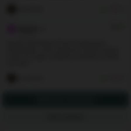
Lizaro Casino
0
0
5.0
Matthias_s
14.04.2026
Beachte unbedingt die 35-fache Umsetzung der
Bonusbeträge... zeitlich begrenzte Freispiele erfordern
zudem eine zügige, strategische Spielweise innerhalb
der Fristen
Lizaro Casino
0
0
BEWERTUNG HINZUFÜGEN
MEHR ANZEIGEN