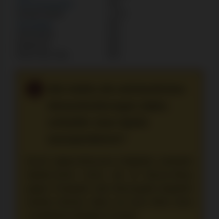
Live-Casinospiele
750+
Jackpot-Spiele
1.370+
Tischspiele
190+
Sofortspiele
155+
Megaways
200+
Bonus Buy Slots
355+
Wie helfen die wöchentlichen
Herausforderungen dabei,
schneller neue Spiele
auszuprobieren?
Durch abgeschlossene Aufgaben sammeln
Spieler:innen Coins, die im Bonus-Shop
gegen Freispiele oder Bonusgeld eingelöst
werden können. Ideal, um neue Slots ohne
zusätzliches Budget zu testen.