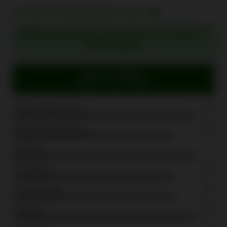
KLICKEN ZUM BEANSPRUCHEN
Willkommensbonus: max. 100 % bis zu 3.000 € +
350 Freispiele
Bonus erhalten
Besuche Lizaro Casino
Registrierungsprozess
9.4
Benutzerfreundlichkeit
8.1
Aktionen
9
VIP-Erlebnis
8.6
Spielautomaten
8.7
Spielarten
9.4