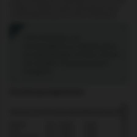
und pro Vorgang sind Transaktionen von bis zu 5.000
€ möglich. Zusätzlich sorgen automatisierte Risiko-
und Identitätsprüfungen für sichere Transaktionen.
Prüfe Einzahlungs- und
Auszahlungslimits pro Methode genau,
da Kryptozahlungen oft höhere Grenzen
und schnellere Verarbeitungszeiten
ermöglichen.
Einzahlungsmöglichkeiten
Gebüh
Zahlungssystem
Einzahlungslimits
Bearbeitungszeit
für die
Einzah
MiFinity
10 € - 2.500 €
Sofort
0%
ESP
15 € - 1.000 €
Sofort
0%