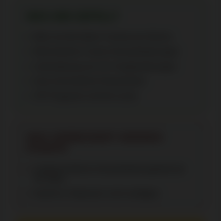
WAS UNS GEFÄLLT
Mehr als fünf aktive Turniere pro Woche
Wöchentliche Casino-Herausforderungen
Unterstützung von 10+ Kryptowährungen
Zwei wöchentliche Reload-Boni
VIP-Programm mit fünf Levels
WAS VERBESSERT WERDEN
KÖNNTE
Unübersichtliche Herausforderungsliste bei
40 Tasks
PayPal in Österreich nicht verfügbar