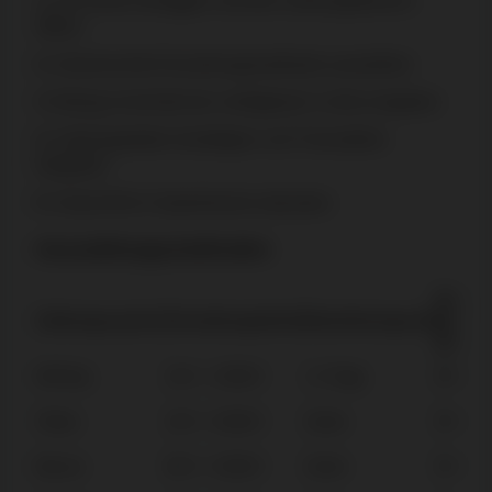
Ins Konto einloggen und den Zahlungsbereich
öffnen
Gewünschte Einzahlungsmethode auswählen
Betrag innerhalb der verfügbaren Limits eingeben
Zahlungsdaten bestätigen und Transaktion
freigeben
Gutschrift im Spielerkonto abwarten
Auszahlungsmethoden
Gebüh
Zahlungssystem
Einzahlungslimits
Bearbeitungszeit
für die
Einzah
MiFinity
10 € - 2.500 €
1-3 Tage
0%
Tether
10 € - 5.000 €
Sofort
0%
Bitcoin
60 € - 5.000 €
Sofort
0%