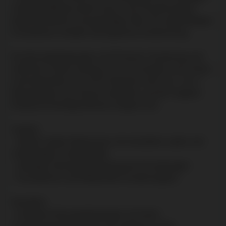
Zahlungsabläufe positiv hervor. Der Kundensupport
bietet freundliche und geduldige Hilfe. Die regelmäßigen
Promotionen erhalten durchgehend Anerkennung.
Die Bonusbedingungen mit 35-facher Umsetzung und
zeitlichen Fristen erweisen sich als komplex und schwer
nachvollziehbar. Das VIP-Programm wird von 1 von 7
Bewertungen als schwach bewertet, und der Support-
Response benötigt teilweise längere Zeit.
Vorteile:
- Stabile mobile Webversion mit schnellem Laden und
vollständiger Funktionalität
- Sofortige Zahlungsabwicklung bei Einzahlungen
- Freundlicher und hilfsbereiter Kundensupport
Nachteile:
- Komplexe Bonusbedingungen mit hoher