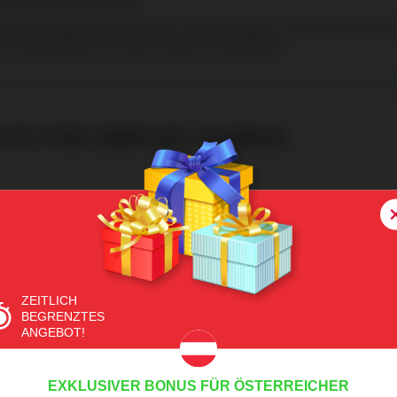
SZAHLEN KANNST
Kassenbereich des Online Casinos gehen. Dort klickst du den
 sind besonders schnell, simpel und bequem.
OTE FÜR ZIMPLER CASINOS
ZEITLICH
BEGRENZTES
ANGEBOT!
EXKLUSIVER BONUS FÜR ÖSTERREICHER