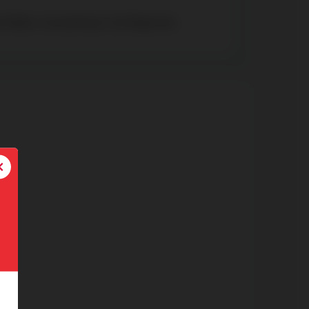
 Button „Auszahlung“ und folgst den