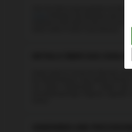
Viele Top Online Casinos gewähren dir tolle un
Casino
Zahlungen. Dies liegt daran, dass durc
Angebote auf alle Fälle! Es wird sich für dich
oberen Garde im Online Casino Business.
DETAILS ÜBER DAS ZAHLU
Zimpler gehört im Prinzip den Menschen, die 
die Kapital beisteuern. Dazu gehören Revolut, L
und weitere Gesellschaften. Zimpler steh
verschiedensprachigen Regionen angestellt.
immens.
GEBÜHREN UND PROVISION