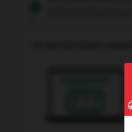
WIE DU DEINE GEWINNE AU
Um Gewinne abzuheben, musst du in den 
Anweisungen. Auszahlungen mit Zimpler
DIE BESTEN BONUS ANGEB