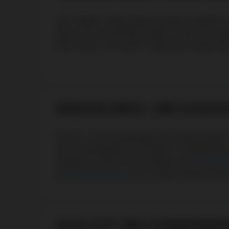
Von Zimpler selbst gehen keinerlei Gebühren 
davon ab, bei welchem Online Casino du spiel
feine Sache, nicht wahr? Folge dazu einfach de
EINZAHLUNGS- UND AUSZA
Die Ein- und Auszahlungen bei Zimpler gehen 
und Auszahlungen bei Zimpler ist vergleichba
Zimpler ist, dass du auch bequem per
Handyre
wie
SMS Bezahlen
, den nur ganz wenige Onlin
QUALITÄT DES KUNDENDIE