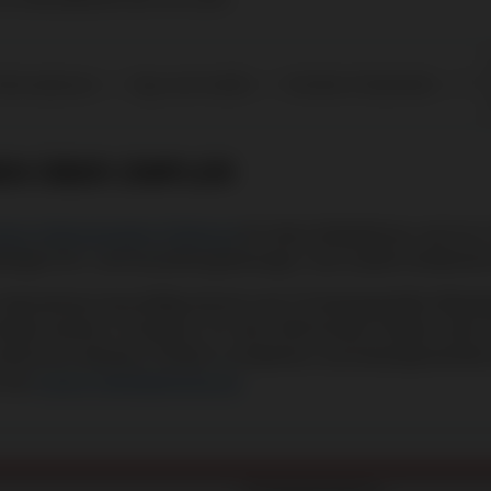
nformationen
App und mobile
Vorteile & Nachteile
FA
EN ÜBER ZIMPLER
sino Zahlungsoption Erfahrung
für deine Bedürfnisse und ist i
fortigen Ein- und Auszahlungslösungen. Das System funktioniert
ernehmen beschäftigt derzeit rund 70 festangestellte Mitarbei
pler bereits in Anspruch. Im Jahr 2020 konnte Zimpler seine
nst du vertrauen. Einfach zu bedienen und leistungsorientiert s
n wie
Casino Sofortüberweisung
.