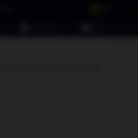
EICH
2
Casino Spiele
Blog
Online Spielautomaten
Bingo: Was sind die Spielregeln
Casino Weihnachtsboni
Kartenzählen im Online Casino
Slots mit hohem RTP
Spielautomaten Tricks & Tipps
stercard
gewinnt. Wer in einem Zimpler Casino