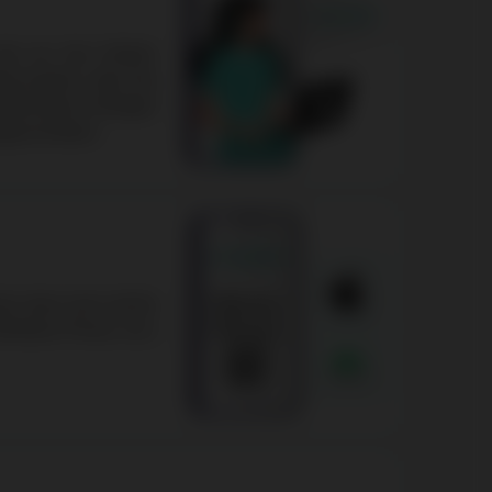
n du hier findest:
ting System, über das
ortet deine Anfragen
geschrieben.
net, dass eine solche
 Windows Phone, etc.)