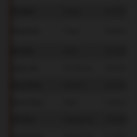
Renegades
Nextgen
01.11.2017
Viking Runes
TrueLab
08.03.2021
Multi Wild
Merkur
02.12.2016
Jammin Jars
Push Gaming
14.09.2018
Book of Dead
Play 'N Go
14.01.2016
Dead or Alive 2
NetEnt
23.04.2019
Fruit Party
Pragmatic Play
21.05.2020
Gems Bonanza
Pragmatic Play
01.10.2020