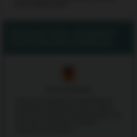
Spiele kostenlos spielen.
EIN PAAR TIPPS, UM MOBILE
SLOTS ONLINE ZU SPIELEN
NUTZE DIE BONI
Es lohnt sich prinzipiell, sein Spielkapital mit
einem Bonus aufzustocken. Wenn du erstmal
weißt, wie die einzelnen Slots funktionieren, wird
es von Mal zu Mal leichter, den Bonus
erfolgreich durchzuspielen.