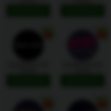
FREISPIELE
FREISPIELE
BONUS ERHALTEN
BONUS ERHALTEN
WILLKOMMENSPAKET: MAX.
WILLKOMMENSPAKET: MAX.
100% BIS ZU 1.950 € + 150
125 % BIS ZU 5.000 € + 250
FREISPIELE
FREISPIELE
BONUS ERHALTEN
BONUS ERHALTEN