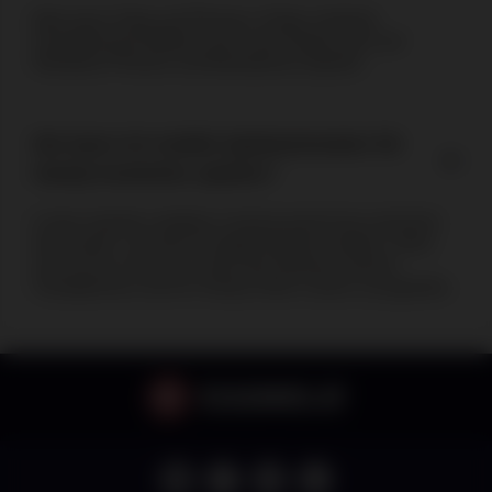
Man kann Slots auf iPhones, iPads, Android-
Smartphones/Tablets und in der Regel auch auf
Windows Phones und Blackberrys spielen.
Wo kann ich mobile Spielautomaten für
Handy kostenlos spielen?
In den meisten mobilen Casinos kannst du zwischen
dem Spaß- und dem Echtgeld-Modus wählen. Alles,
was du tun musst, ist, über den Browser deines
Smartphones auf ein Handy Slots Casino zuzugreifen.