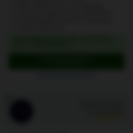
5 Krypto-Optionen für Ein- & Auszahlungen
Turniere mit Preispools von bis zu 25.000.000 €
Verantwortungsvolle Spieltools im Spielerkonto
2-minütige Registrierung
WILLKOMMENSBONUS: MAX. 100 % BIS ZU
4.000 € + 380 FREISPIELE
Bonus beanspruchen
Besuche Spinita Casino
Spinita Casino Bewertungen
5
Lucky7even Casino
Bewertung:
9.5
/10