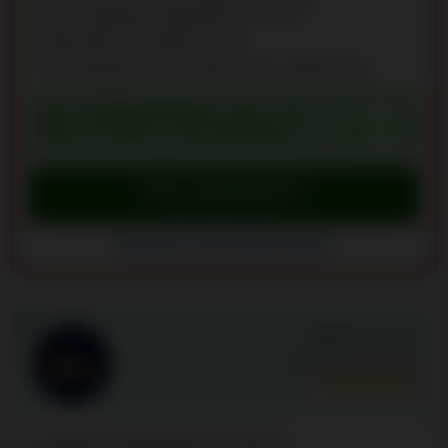
Drei Cashback-Angebote bis zu 10 %
Über 800 Live-Dealer-Tische
30 Freispiele für die Nutzung der mobilen App
WILLKOMMENSBONUS: MAX. 100 %
1WP
BIS ZU 14.000 € + 300 FREISPIELE
Bonus beanspruchen
Besuche WinPlace Casino
WinPlace Casino Bewertungen
4
Spinita Casino
Bewertung:
9.6
/10
6 tägliche Reload-Boni pro Woche