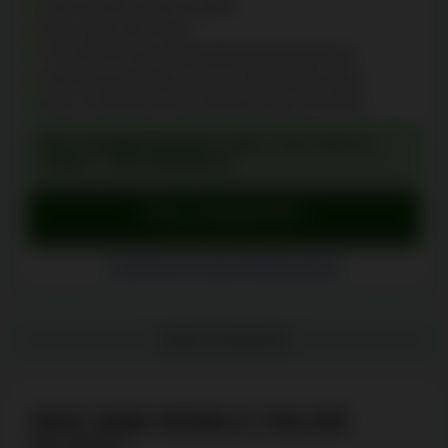
Über 10.000 Casino Spiele
85+ Instant Win-Titel
75 €-Belohnung im Empfehlungsprogramms
Sofortauszahlungen via 10 Kryptowährungen
Bis zu 100.000 € Cash-Belohnungen für VIPs
WILLKOMMENSBONUS: MAX. 125 % BIS ZU
2.500 € + 200 FREISPIELE
Bonus beanspruchen
Besuche Lucky7even Casino
Lucky7even Casino Bewertungen
MEHR ANZEIGEN
WAS SIND MOBILE ONLINE