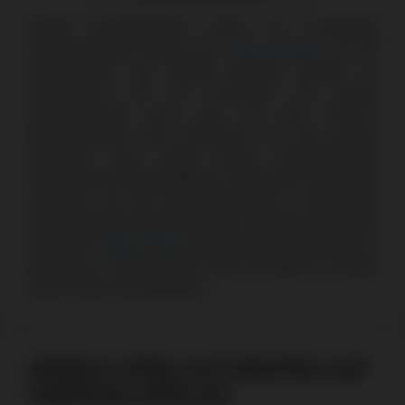
Mobile Spielautomaten nutzen ein hochgradig
reaktionsfähiges Design wie
Crash Games
, um auf
Smartphones und Tablets genauso effektiv zu
funktionieren wie auf Computern. Die Handy
Spielautomaten sind auch mit dem iPhone-
Betriebssystem (iOS) kompatibel. Es kann jedoch
passieren, dass einige mobile Spielautomaten
aufgrund ihrer fortschrittlichen Funktionen auf älteren
Versionen von iOS nicht funktionieren. Es gibt auch
Spielautomaten-Apps für iPhone und iPad, mit denen
du mobile
Online Slots
unterwegs spielen kannst. Du
kannst sie im Apple-Store oder auf direkt im Handy
Slots Casino herunterladen.
MOBILE SPIELAUTOMATEN AUF
ANDROID SPIELEN