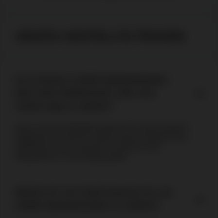
HÄUFIG GESTELLTE FRAGEN
Ist es besser, mobile Spielautomaten
über einen Webbrowser oder eine
Casino-App zu spielen?
Apps sind dem Betriebssystem (iOS oder Android)
angepasst und können daher besser funktionieren.
Allerdings ist die Auswahl an Spielen über
Webbrowser in der Regel größer.
Welche Art von Gerät brauche ich, um
mobile Spielautomaten zu spielen?