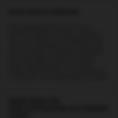
SCHLUSSFOLGERUNG
Mobile Spielautomaten ermöglichen es, sich
buchstäblich jederzeit und überall zu unterhalten.
Alles, was du brauchst, ist ein Smartphone oder ein
Tablet und ein Internetzugang. Die Provider sorgen
dafür, dass die Bild- und Tonqualität auf demselben
hohen Niveau bleibt, und dass alle Funktionen
genauso benutzerfreundlich sind wie auf dem
Desktop. Nutze unsere Tipps, um dein Spielerlebnis
im Handy Slots Casino zufriedenstellend zu gestalten.
MEHR BONI FÜR
SPIELAUTOMATEN AUF DEINEM
HANDY