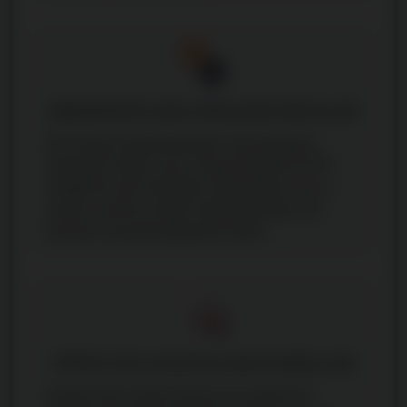
ÜBERPRÜFE DEN SPIELEENTWICKLER
Die Handy Spielautomaten verschiedener
Hersteller haben auch unterschiedliche RTP.
Vergleiche die Hersteller miteinander, um zu
wissen, welche mobile Spielautomaten die
bessere Auszahlungsquote haben.
PRÜFE DIE AUSZAHLUNGSTABELLEN
Einige Slots zahlen besser als andere für