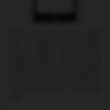
Die Betreiber wissen, dass die Spieler gute Gründe
haben, um mobile Slots online auf dem Tablet zu
spielen. Es ermöglicht ihnen, ihr Lieblingsspiel
jederzeit und überall zu spielen und bietet eine
hervorragende Darstellung. Deshalb gibt es viele
kostenlose Android-Apps, mit denen du alle
Spielfunktionen nutzen und auf eine ganze Bibliothek
von Spielen zugreifen kannst. In den meisten Fällen
musst du noch nicht mal eine App installieren. Um
Platz zu sparen, kannst du die meisten Casinos
einfach über den Webbrowser auf deinem Tablet
aufrufen.