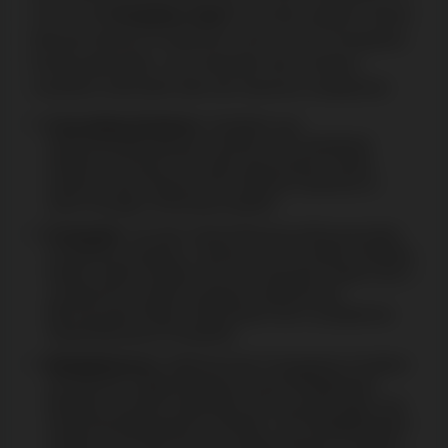
Form von
Freispielen-Spiel
. Fast alle anderen Sweet
Bonanza Bonus-Funktionen sind an eine Freispielen-
Runde gebunden, was entweder das Funktion-
Auslösen erleichtert oder die Gewinne multipliziert.
Cascading-Gewinne
: Symbole aus
Gewinnkombinationen werden vom Spielbrett
entfernt und durch die oben genannten ersetzt,
wodurch das Potenzial für mehrere Gewinne in
einer einzigen Drehung entsteht.
Freispiele
: Um den Sweet Bonanza Bonusrunden
Freispiele auslösen, müssen Sie 4 Scatter-Symbole
finden, dafür erhalten Sie 10 Freispiele. Wenn Sie 3
zusätzliche Scatter-Symbole während der
Bonusrunde finden, bekommen Sie 5 zusätzliche
Sweet Bonanza Freispiele.
Multiplikatoren
: Während der Freispielen-Funktion
erscheinen möglicherweise bunte Multiplikator-
Bomben auf dem Spielbrett, die Auszahlungen aus
Gewinnkombinationen erhöhen. Die Multiplikatoren
werden am Ende der Cascading-Gewinn-Funktion