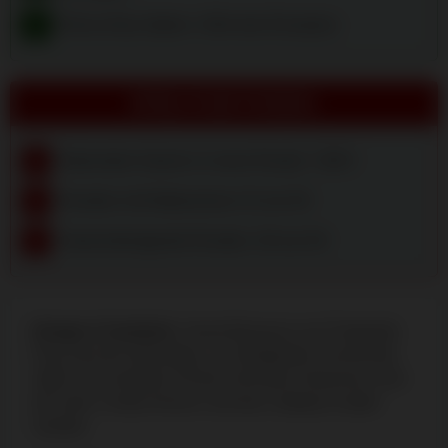
+
Bonus Buy-Option: 100x des Einsatzes
SPIELFUNKTIONEN:
–
Maximaler Gewinn in einer Runde: 7,88 €
–
Runden mit Nettoverlust: 22 von 50
–
Gewinnbringende Runden: 28 von 50
Design & Symbole:
Sweet Bonanza von Pragmatic
Play hat eine lebendige, an Süßigkeiten erinnernde
Optik. Die Symbole mit den höchsten Gewinnen sind
die roten Candy-Herzen und das Lollipop-Scatter-
Symbol.