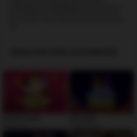
Sugar Rush von Pragmatic Play mit Cluster-
Auszahlungen und Multiplikatoren bis zu 128 Mal im
Bonus-Modus oder Sweet Alchemy von Play'n GO
aus, das auch Cluster-Gewinne und drei Bonusstufen
hat.
ÄHNLICHE SPIELAUTOMATEN
Chicken Road
Wolf Gold
InOut.Games
Pragmatic Play