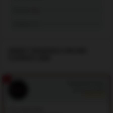
Bonusspiel
Nein
Multiplikator
Ja
SWEET BONANZA ONLINE-
CASINOS 2026
1
Rooster.bet Casino
Bewertung:
9.9
/10
50+ Jackpot Slots;