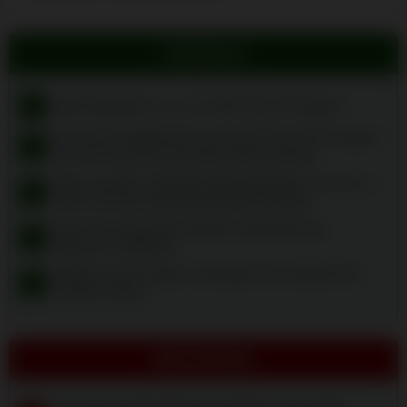
VORTEILE
+
Maximalgewinn von 21.100x Ihres Einsatzes.
Der breite Wettbereich von 0,20 € bis 125 € eignet
+
sich für normale und High-Roller-Spieler.
Bonusrunden enthalten Multiplikatoren von bis zu
+
100x, die das Gewinnpotenzial erhöhen.
Das Pay Anywhere-System erleichtert das
+
Matches-Auffinden.
Battery Saver-Option verlängert die Spielzeit für
+
mobile Player.
NACHTEILE
Nur eine primäre Bonus-Funktion, die einigen