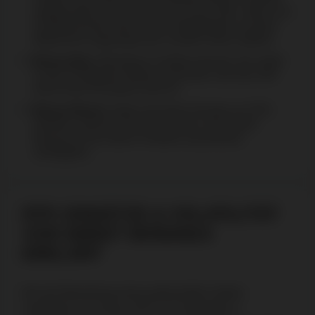
angewendet und reichen von 2x bis 100x. Wenn am
Funktionsende mehr als ein Multiplikator auf dem
Bildschirm angezeigt wird, werden diese addiert.
Bonus Buy
: Mit dieser Funktion können Sie sofort
in den Freispielen-Modus wechseln, der das 100-
fache Ihres Einsatzes wert ist.
Bonus Boost
: Indem Sie Ihren Einsatz um 25%
erhöhen, können Sie Ihre Chance, die Sweet
Bonanza Free Spins Funktion auszulösen,
verdoppeln.
RTP, EINSÄTZE & VOLATILITÄT
VON SWEET BONANZA
ERKLÄRT
Bei der Bewertung eines potenziellen Spiels
empfehlen wir immer, RTP und Volatilität zu