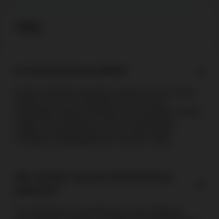
FAQ
Ist Sweet Bonanza beliebt?
Mit über 462.000 monatlichen Spielern ist der Sweet
Bonanza Slot von Pragmatic Play eines der
beliebtesten Spiele in Österreich und weltweit. Spieler
mögen seine einfachen Cluster-Auszahlungen,
häufigen Tumbling-Gewinne und spannenden
Freispiele mit Multiplikatoren von bis zu 100x.
Wie viel kann man bei Sweet Bonanza
gewinnen?
Die maximale in Sweet Bonanza Slot verfügbare