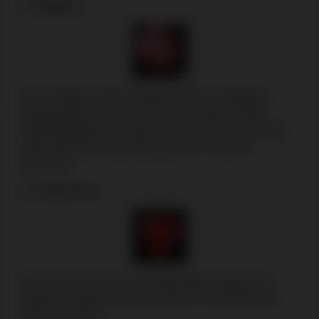
Lollipop
Das Lollipop-Scatter-Symbol löst die Freispielen-
Bonusrunde aus, wenn Sie 4 oder mehr auf dem
Spielbrett finden. Es zahlt auch das 3-fache, 5-fache
oder 100-fache Ihres Einsatzes für 4, 5 oder 6
Symbole.
Candy-Herz
Das rote Herz ist das höchstbezahlte Symbol des
Spiels und bietet zwischen dem 10- und 50-fachen
Ihres Einsatzes.