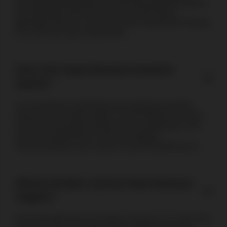
Auszahlung beträgt das 21.100-fache Ihres Einsatzes.
Das bedeutet, dass Sie maximal 2.625.000 €
gewinnen können, wenn Sie einen maximalen Einsatz
von 125 € pro Spin verwenden.
Kann man Sweet Bonanza kostenlos
spielen?
Ja, Sie können Sweet Bonanza kostenlos spielen,
indem Sie die Demo testen, um die Regeln zu lernen
und sich an die Bonus-Mechanik zu gewöhnen. Die
von uns empfohlenen Casinos schlagen
Demoversionen auch schon vor der Anmeldung vor.
Welche Einsätze sind bei Sweet Bonanza
möglich?
Die Sweet Bonanzas Einsätze variieren von 0,20 € bis