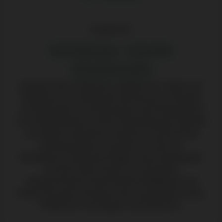
Experte für:
Casino Bewertungen
Casino Spiele
Casino Automatenspiele
Bashkim lebt in Österreich, arbeitet seit 3 Jahren als
Redakteur und verfügt über Erfahrung im Schreiben
und Bearbeiten von Webinhalten, dem Management
von Inhaltsprojekten und der Überprüfung der Qualität
von Artikeln. Außerdem schreibt er Content für die
iGaming-Branche und leitet ein Team aus
Redakteuren. Nebenbei bloggt er über Glücksspiele
und liebt Video-Games. Er verfügt über
ausgezeichnete Kommunikationsfähigkeiten und
besitzt sehr gute Kenntnisse über verschiedene Blog-
Plattformen wie Blogger und WordPress.