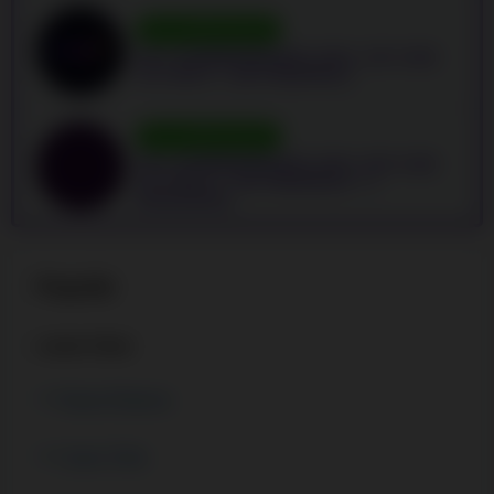
WILLKOMMENSBONUS
WILLKOMMENSBONUS: MAX. 125 % BIS
ZU 2.500 € + 200 FREISPIELE
WILLKOMMENSBONUS
WILLKOMMENSBONUS: MAX. 200 % BIS
ZU 2.500 € + 150 FREISPIELE + 1
BONUSSPIEL
Populär
Letzte Slots
Razor Returns
Crazy Time