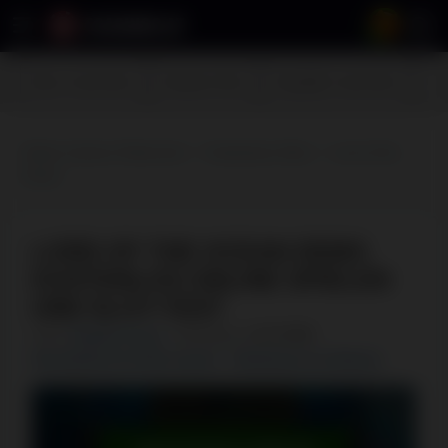
2
Bizzo Casino Boni
Exklusive Boni
King Billy Casino Boni
Onl
Online Casinos Österreich
Kostenlose Slots
Lord of the
Ocean
LORD OF THE OCEAN DEMO
KOSTENLOS ONLINE SPIELEN
UND SLOT-TEST
Autor:
Bashkim Vurcer
Aktualisiert:
31.07.2026
Wie bewerten wir online Casinos
Offenlegung von Werbung