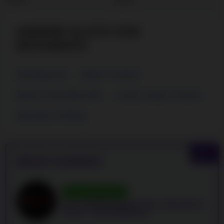
ANDERE SLOTS VON
NOVOMATIC
Sizzling Hot
Jokers Casino
Book of Ra DELUXE
Lucky Lady’s Charm
Dynasty of Ming
NEU
NEUE CASINOS
WILLKOMMENSBONUS
WILLKOMMENSPAKET: MAX. 100% BIS ZU
5.000 € + 300 FREISPIELE