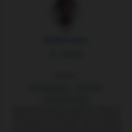
Autor:
Bashkim Vurcer
546 Artikel
Experte für:
Casino Bewertungen
Casino Spiele
Casino Automatenspiele
Bashkim lebt in Österreich, arbeitet seit 3 Jahren als
Redakteur und verfügt über Erfahrung im Schreiben
und Bearbeiten von Webinhalten, dem Management
von Inhaltsprojekten und der Überprüfung der Qualität