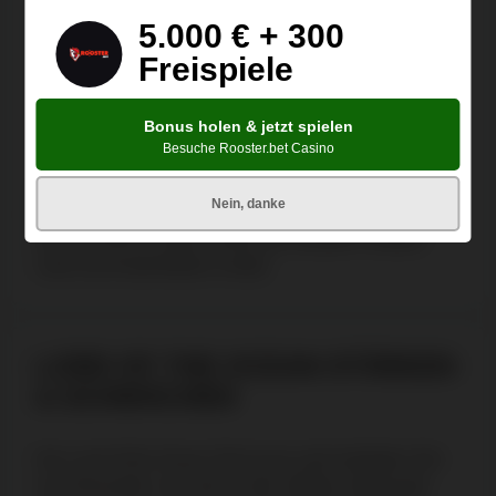
Wild-Symbol: Das Wild-Symbol (Poseidon) hat eine
5.000 € + 300
besondere Funktion. Es kann andere Symbole
Freispiele
ersetzen, um Gewinnkombinationen zu
vervollständigen, und verdoppelt gleichzeitig den
Gewinnbetrag. Dadurch steigen die Gewinnchancen
Bonus holen & jetzt spielen
und potenziellen Auszahlungen.
Besuche Rooster.bet Casino
Gamble-Funktion: Nach jedem Gewinn besteht die
Nein, danke
Möglichkeit, den Gewinnbetrag zu erhöhen, indem du
bei Lord oft he Ocean online die Gamble-Funktion
nutzt und Kartenfarben errätst.
LORD OF THE OCEAN STÄRKEN
& SCHWÄCHEN
Der Lord of the Ocean Slot ist ein sehr beliebter Slot
von Novomatic, der durch viele Stärken überzeugt.