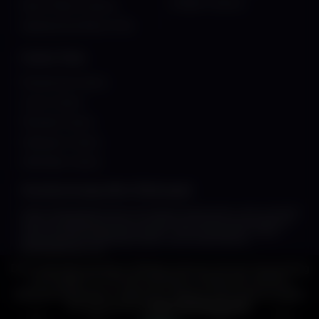
Zimpler Casinos
Neue Online Casinos
Spielautomat Book of Ra
Casino Tests
Rooster.bet Casino
Lizaro Casino
Placebet Casino
Dailyspins Casino
GlitchSpin Casino
Verantwortungsvolles Glücksspiel
Online-Glücksspiele können eine Menge Spaß machen, aber es besteht
immer die Möglichkeit, dass du verlierst. Aus diesem Grund solltest du
immer verantwortungsbewusst spielen. Wenn du Bedenken wegen
problematischem Glücksspiel haben, hole dir bitte Hilfe bei
BeGambleAware.org.
Durch die Nutzung dieser Website stimmen Sie der Verwendung
Copyright © Ecasinos.at 2026 Alle Rechte vorbehalten.
von Cookies zu, um die Leistung zu verbessern und Ihre
Benutzererfahrung zu optimieren. Weitere Informationen finden
Über uns
Werbeseite
Blog
Datenschutzbestimmungen
Cookies
Sie auf unserer
Cookie-Richtlinieseite.
Haftungsausschluss
Verantwortungsvolles Glücksspiel
Sitemap