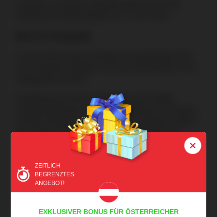
Zusätzlich zu diesen Symbolen gibt es auch die
klassischen Kartensymbole 10, J, Q, K und A.
Boni & Freispiele
Im Lord of the Ocean Slot gibt es verschiedene Boni
und Freispiel-Funktionen, die das Spielerlebnis noch
aufregender machen.
Freispielrunde: Wenn mindestens drei Scatter-
Symbole (goldenes Rad) auf den Walzen erscheinen,
wird die Freispielrunde ausgelöst. Zu Beginn werden
dem Spieler 10 Freispiele gewährt. Während der
Freispielrunde wird ein zufällig ausgewähltes Symbol
zu einem expandierenden Symbol. Dieses Symbol
ZEITLICH
kann sich über die gesamte Walze ausbreiten und
BEGRENZTES
ermöglicht so höhere Gewinnchancen oder weitere
ANGEBOT!
Freispiele, erneut drei oder mehr Scatter-Symbole
erscheinen.
EXKLUSIVER BONUS FÜR ÖSTERREICHER