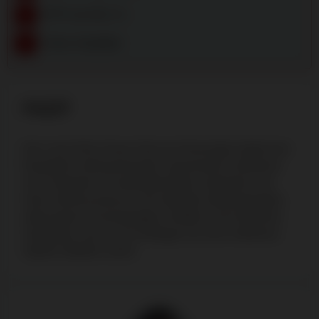
–
RTP von 95,1 %
–
Hohe Volatilität
FAZIT
Der Lord of the Ocean Slot von Novomatic bietet eine
fesselnde Unterwasserwelt, spannende Funktionen
wie Freispiele mit expandierenden Symbolen und
hohe Gewinnchancen. Der beliebte Spielautomaten
überzeugt mit hochwertigen Grafiken und einfachen
Gameplay, was ihn für Anfänger als auch erfahrene
Spieler attraktiv macht.