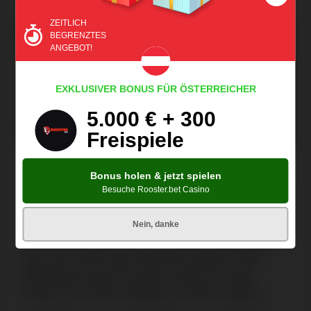
ZEITLICH
BEGRENZTES
ANGEBOT!
EXKLUSIVER BONUS FÜR ÖSTERREICHER
5.000 € + 300
Freispiele
Bonus holen & jetzt spielen
Besuche Rooster.bet Casino
WIE MAN AVIATOR SPIELT
Nein, danke
Sie müssen dieses Crash-Spiel nicht herunterladen,
denn das Aviator Spiel läuft online direkt in Ihrem
Webbrowser, egal ob auf dem Laptop, PC oder
Handy. Hier ist Ihre Anleitung, um durchzustarten: