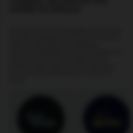
CASINOS, UM AVIATOR VON
SPRIBE ZU SPIELEN
Wir haben für Sie die zuverlässigsten Online Casinos
in Österreich herausgepickt, die Aviator im Sortiment
haben. Sie überzeugen durch erstklassige
Sicherheitsvorkehrungen, schnelle Auszahlungen und
eine große Auswahl an Crash-Spielen. Zudem
erhalten Sie über unseren Link einen fairen Bonus.
Hier sind unsere Empfehlungen von Casinos mit
Aviator: