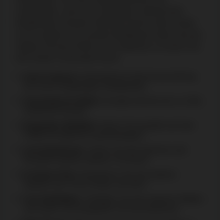
entscheiden, wann Sie aussteigen, während der
Multiplikator mit jeder Sekunde wächst. Aber Aviator
ist ein zugleich ein soziales Multiplayer-Spiel, das die
Spieler mit einer Reihe von Funktionen zu einem Teil
der Aviator-Community macht:
Auto-Cashout
: Automatische Gewinnauszahlung
bei einem festgelegten Multiplikator.
Automatische Wette
: Einsätze können bis zu 100x
wiederholt werden.
Doppeltes Wettfeld
: Setzen Sie parallel auf zwei
Felder für taktische Spielstrategien.
Live-Ergebnisse
: Sehen Sie die Gewinne und
Einsätze anderer Spieler in Echtzeit.
In-Game-Chat
: Interagieren Sie mit anderen
Spielern per Chat, Emojis und GIFs.
Live-Statistiken
: Verfolgen Sie Ihre eigenen Wetten
und sehen Sie Ranglisten mit Top-Gewinnen.