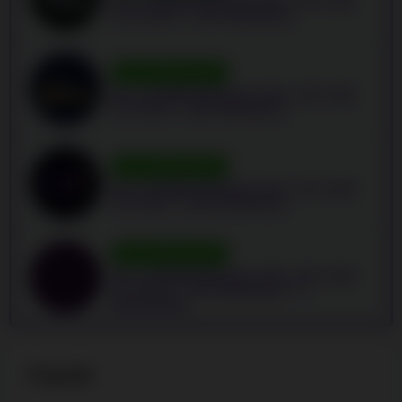
WILLKOMMENSBONUS: MAX. 100 % BIS
ZU 14.000 € + 300 FREISPIELE
WILLKOMMENSBONUS
WILLKOMMENSBONUS: MAX. 100 % BIS
ZU 4.000 € + 380 FREISPIELE
WILLKOMMENSBONUS
WILLKOMMENSBONUS: MAX. 125 % BIS
ZU 2.500 € + 200 FREISPIELE
WILLKOMMENSBONUS
WILLKOMMENSBONUS: MAX. 200 % BIS
ZU 2.500 € + 150 FREISPIELE + 1
BONUSSPIEL
Populär