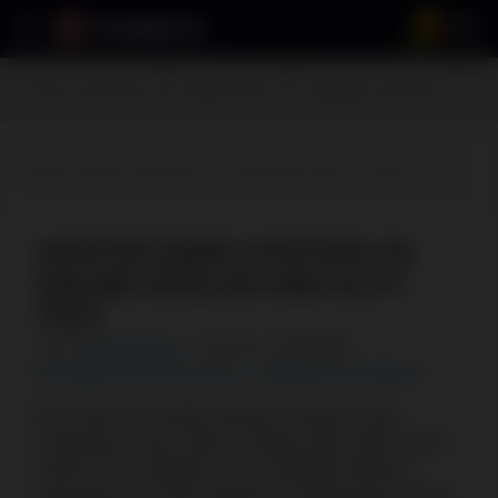
2
Bizzo Casino Boni
Exklusive Boni
King Billy Casino Boni
Onl
Online Casinos Österreich
Kostenlose Slots
Aviator
AVIATOR DEMO KOSTENLOS
ONLINE SPIELEN UND SLOT-
TEST
Autor:
Bashkim Vurcer
Aktualisiert:
27.01.2026
Wie bewerten wir online Casinos
Offenlegung von Werbung
Bei Aviator von Spribe startet ein kleines, rotes
Flugzeugs, und je weiter es fliegt, desto höher ist der
Gewinn. Ihre Aufgabe ist, den perfekten Moment
abzupassen, um Ihre Gewinne einzukassieren, bevor