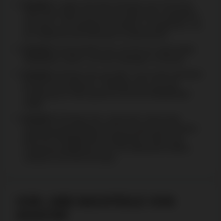
Schritt 1
: Legen Sie Ihren Einsatz von 0,10 € bis
100 € fest. Wenn Sie neu im Spiel sind, empfehlen
wir Ihnen, mit niedrigen Einsätzen zu beginnen, um
ein Gefühl für die Dynamik zu bekommen.
Schritt 2
: Entscheiden Sie, ob Sie ein oder beide
Wettfelder nutzen, um Ihre Strategie zu formen.
Schritt 3
: Klicken Sie auf „Bet“, um an der nächsten
Runde teilzunehmen. Verfolgen Sie, wie das
Flugzeug an Höhe gewinnt und der Multiplikator
steigt.
Schritt 4
: Drücken Sie „Cash Out“, bevor das
Flugzeug davonfliegt und Ihr Einsatz wird mit dem
Wert des Multiplikators multipliziert. Wenn das
Flugzeug wegfliegt, bevor Sie abkassiert haben,
verlieren Sie Ihren Einsatz.
VOR- UND NACHTEILE VON
AVIATOR