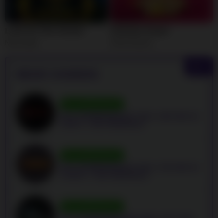
Lord Of The Ocean
Chicken Road
Novomatic
InOut.Games
NEU
NEUE CASINOS
WILLKOMMENSBONUS
WILLKOMMENSPAKET: MAX. 100% BIS ZU
5.000 € + 300 FREISPIELE
WILLKOMMENSBONUS
WILLKOMMENSPAKET: MAX. 175% BIS ZU
14.000 € + 400 FREISPIELE
WILLKOMMENSBONUS