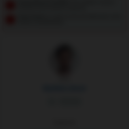
Gewinnlimit bei 10.000 €:
Die meisten Casinos
–
erlauben keine höheren Gewinne.
Keine Extras:
Es gibt nur die eine Mechanik, ohne
–
weitere Zusatzfeatures.
Autor:
Bashkim Vurcer
546 Artikel
Experte für: