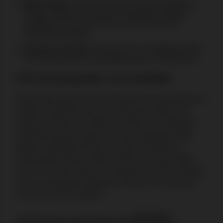
Rain Promo
: Wenn das Casino diese Funktion in
Aviator aktiviert, erscheinen kostenlose Wetten
zufällig im Chat und können mit einem Klick
gesammelt werden.
Aviarace-Turniere
: Nehmen Sie an Wettbewerben
teil und gewinnen Sie Bargeld oder Sonderpreise.
RTP, Einsatzgrößen und Volatilität
Das Aviator Spiel hat im Allgemeinen eine geringe bis
mittlere Volatilität, aber wie riskant das Spiel wird,
hängt von Ihnen ab. Steigen Sie früh aus, bleibt die
Volatilität niedrig. Lassen Sie das Flugzeug länger
fliegen, steigt das Risiko an. Diese Dynamik in
Verbindung mit dem starken Return-to-Player-Wert
von 97 % macht Aviator so faszinierend. Ihre Einsätze
für das spannende Abenteuer können Sie zwischen
0,10 € und 100 € wählen.
Maximaler
RTP
Mindesteinsatz
Höchsteinsatz