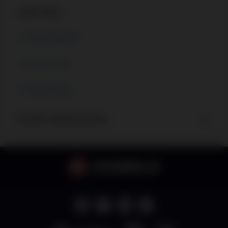
Letzte Slots
Razor Returns
Crazy Time
Razor Shark
Populär Spielautomaten