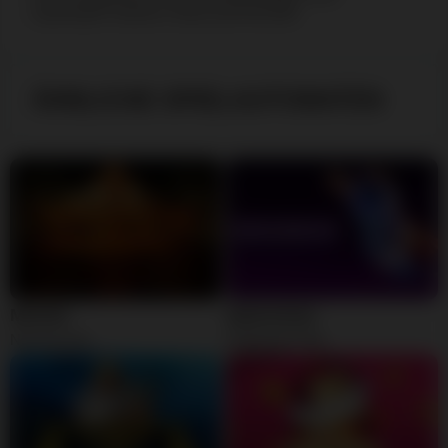
maximalen Gewinn meist auf €10.000.
ÄHNLICHE SPIELAUTOMATEN
Mental
Spaceman
NoLimit City
Pragmatic Play