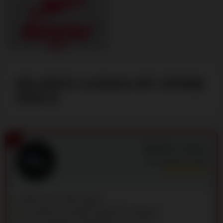
BELIEBTE CASINOS MIT SPRIBE
SPIELE
1
WinPlace Casino
Bewertung:
9.7
/10
Mehr als 22.000 Spiele
5 %-Bonus auf jede Krypto-Einzahlung