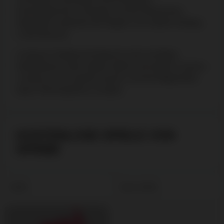
technologischen Lösungen und der Blockchain-
Integration markierte den Beginn von Spribe Aufstieg
in der Branche.
In diesem Testbericht findest du alle wichtigen
Informationen über Spribe Spiele, die besten Casinos,
in denen du sie spielen kannst, und die Möglichkeit,
diese Titel kostenlos zu testen.
KOSTENLOSE SPIELE VON
SPRIBE
Spribe
Typen wählen