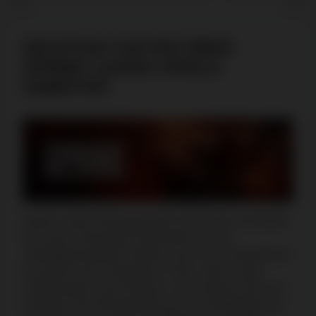
WICHTIGE FAKTEN ÜBER
SPRIBE CASINO SPIELE
ANBIETER
Spribe wurde 2018 gegründet und hat sich auf Spiele
der neuen Generation konzentriert, die als
„Sofortgewinnspiele“ bekannt sind. Das Unternehmen
hat seinen Sitz in Warschau, Polen, aber es gibt
Verbindungen nach Estland, in die Ukraine und nach
Georgien. Der Wendepunkt war die Veröffentlichung