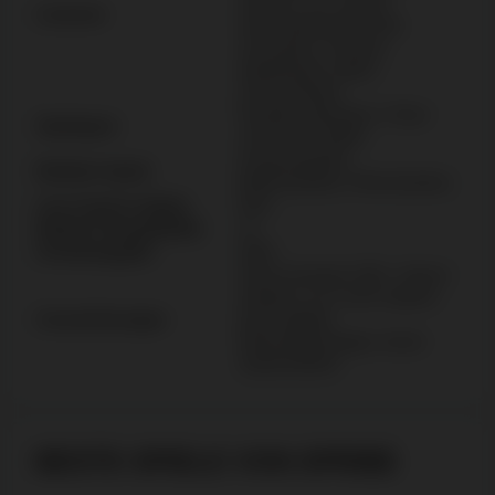
(UKGC), 15+ andere
Lizenzen
Gerichtsbarkeiten (inkl.
Schweden, Schweiz,
Niederlande, Italien,
Griechenland)
Roulette, Blackjack, Poker
Spieltypen
und Crash-Spiele.
Aviator(Spribe),
Beliebte Spiele
Ballon(Spribe), Plinko(Spribe)
Live Casinos Spiele
Nein
Mobile Kompatibilität
Ja
Gründungsjahr
2018
SiGma Awards 2024 - Bester
Anbieter von Crash-Spielen,
Auszeichnungen
beste digitale
Marketingstrategie, bester
Spieleanbieter
BESTE SPIELE VON SPRIBE