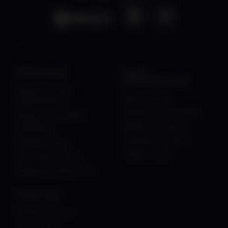
Beliebte Seiten
Casino
Zahlungsmethoden
Casinos mit hohen
Bitcoin Casinos
Gewinnchancen
Handyrechnung Casinos
Casinos mit schneller
Mastercard Casinos
Auszahlung
Paysafecard Casinos
Echtgeld Casinos
Zimpler Casinos
Neue Online Casinos
Spielautomat Book of Ra
Casino Tests
Rooster.bet Casino
Lizaro Casino