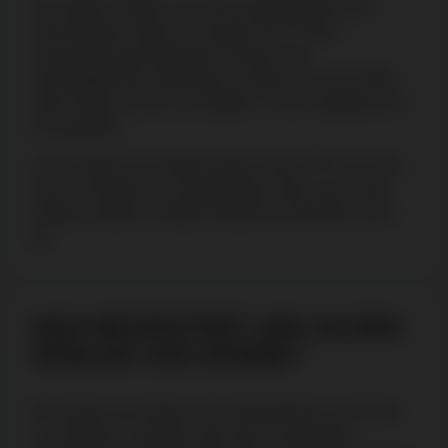
Die Spiele basieren auf einer kryptographischen
Technologie namens „Provably Fair“. Diese
Technologie garantiert die Fairness der
Spielergebnisse. Mit diesem System ist es für Dritte
oder Online-Casinos unmöglich, in den Spielprozess
einzugreifen.
Crash-Spiele von Spribe haben einen RTP von 97%,
was im Vergleich zu traditionellen Slots und Crash-
Spielen anderer Anbieter überdurchschnittlich hoch
ist.
WAS BEGEISTERT UNS AN DEN
SPIELEN VON SPRIBE?
Die Spiele von Spribe sind minimalistisch und leicht
zu verstehen, verfügen aber über einzigartige