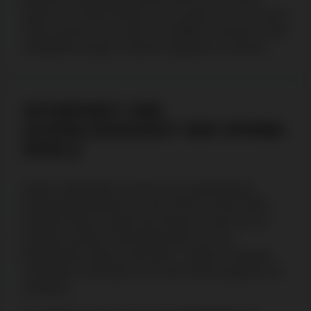
Spiele mit echten Dealern an. Es gibt auch noch keine
Slots auf ihrer Liste, aber die Plattform verspricht, bald
Veröffentlichungen in dieser Kategorie zu machen.
SICHERHEIT UND
ZUVERLÄSSIGKEIT DER SPRIBE
SPIELE
Spribe verfügt über Lizenzen von angesehenen
Glücksspielbehörden wie der UKGC und der MGA.
Darüber hinaus wurden die Spiele für mehr als ein
Dutzend anderer Gerichtsbarkeiten wie die
Niederlande, Italien, Rumänien, Lettland, Georgien,
Schweden, Kolumbien und viele andere getestet und
zertifiziert.