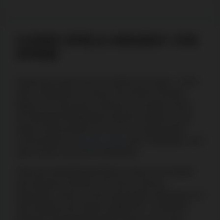
CASINO SPIELE ANGEBOT VON
SPRIBE
Spribe beschreibt seine Produkte als Arcade-, Crash-
oder Turbospiele, bei denen die Spieler Einsätze
tätigen und versuchen, Gewinne zu erzielen, bevor
der steigende Multiplikator abstürzt. Spribes Crash-
Spiele unterscheiden sich zwar von traditionellen
Casinospielen wie
Online Slots
oder Videopoker, sind
aber schnell und leicht verständlich.
Dank der Interaktionsfunktionen können die Spieler
das Ergebnis einsehen und seine Fairness
überprüfen, indem sie den angezeigten Spielstand mit
dem Ergebnis des Spiels vergleichen. Im Moment
bietet der Glücksspielanbieter keine Live-Casino-