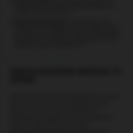
Hohe RTP-Werte:
Die Auszahlungsquoten der
meisten Spiele von Spribe liegen zwischen 97%
und 98%, was sehr hoch ist.
Benutzerfreundlichkeit:
Uns gefällt auch die
Einfachheit und Zugänglichkeit der Spiele. Spribe
gestaltet seine Produkte mit einer minimalistischen
Schnittstelle, die sowohl für Anfänger als auch für
erfahrene Spieler verständlich ist.
ABSCHLIESSENDE MEINUNG ZU S
PRIBE
Spribe hat die Online-Glücksspielbranche mit seinen
innovativen Crash-Games revolutioniert, die mit
sozialen Funktionen und Im-Spiel-Boni wie
Gratiswetten ausgestattet sind. Unkonventionelle
Spiele wie Plinko und HiLo mit einem
überdurchschnittlichen RTP von 97% zeichnen