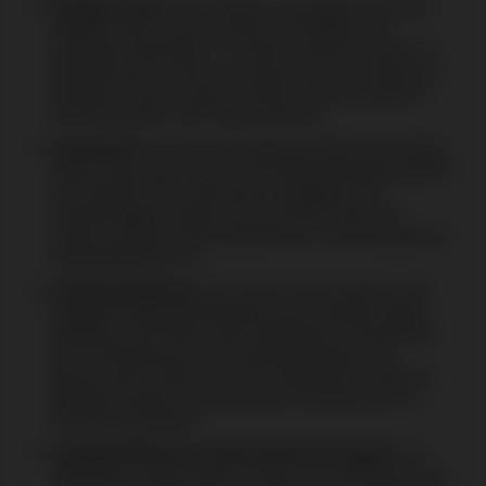
Gültige Lizenz:
Die Verifizierung beginnt mit dem
Abgleich der Lizenznummer im Validator der
jeweiligen Behörde (z. B. MGA Dynamic Seal). Ein
Anbieter gilt nur dann als legal, wenn der Status im
Register „Active“ lautet und die Domain exakt mit
der lizensierten URL übereinstimmt.
Sicherheit:
Da auch die Datensicherheit eine Rolle
spielt, muss das Casino Verschlüsselungsprotokolle
wie 256-Bit-SSL verwenden. Zertifikate von
unabhängigen Prüfern wie eCOGRA oder GLI
weisen auf faire RNG-Algorithmen und transparente
Spielergebnisse hin.
Zahlungsoptionen:
Ich suche nach Casinos, die
gängige Zahlungsmethoden wie E-Wallets (Skrill,
Neteller) und Kredit- oder Debitkarten unterstützen.
Die Unterstützung von Kryptowährungen wie
Bitcoin oder Litecoin ist ein zusätzlicher Vorteil. Im
Idealfall werden Auszahlungen innerhalb von 24
Stunden bearbeitet.
Zugänglichkeit für österreichische Spieler:
Ich
überprüfe, ob das Online Casino von Österreich aus