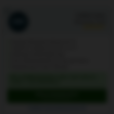
9
Coldbet Casino
Bewertung:
9.1
/10
Niedrige Mindesteinzahlung von 5 €
Täglicher Cashback von bis zu 11 %
Dedizierte Android-Mobil-App
Keine Abhebungslimits pro Tag oder Monat
Registrierung in unter 2 Minuten
WILLKOMMENSBONUS: MAX. 100 % BIS ZU
1.500 € + 150 FREISPIELE
Bonus beanspruchen
Besuche Coldbet Casino
Coldbet Casino Bewertungen (6)