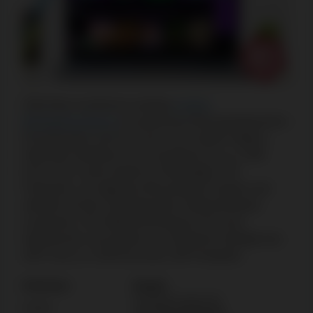
GlitchSpin kombiniert niedrige
Casino
Mindesteinzahlung
mit exklusiven Bonusprogrammen.
Einzahlungen sind ab 5 Euro mit Cashlib möglich,
Highroller profitieren von Zusatzboni bis zu 1.000
Euro. Das Casino bietet ein fünfstufiges VIP-
Programm, ein tägliches Bonuskarten-System und
arbeitet mit über 105 bekannten Softwarestudios
zusammen. Der Willkommensbonus für neue
Spielerinnen und Spieler aus Österreich beträgt max.
100 % bis zu 2.200 Euro plus 100 Freispiele.
Kriterium
Details
Curaçao-Lizenz Nr.
Lizenz