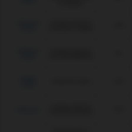
Casino
Nr. 0000041
Dailyspins
Curaçao-Lizenz Nr.
20 €
Casino
OGL/2023/174/0082
GlitchSpin
Curaçao-Lizenz Nr.
5 €
Casino
OGL/2024/589/0556
Goldbet
Costa Rica-Lizenz
10 €
Casino
Curaçao-Lizenz Nr.
Rollcasino
10 €
OGL/2023/115/0092
Glücksspiellizenz