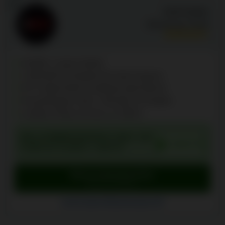
7
1red Casino
Bewertung:
9.3
/10
26.800+ Casino-Spiele
1.000.000 €-Preispool bei Spin Express
20 %-High-Roller-Cashback jede Woche
Auszahlungen unter 1 Std über 13 Kryptos
Lootbox-Preise von bis zu 5.000 €
WILLKOMMENSBONUS: MAX. 100
1REDFTD
% BIS ZU 11.500 € + 225 FS
Bonus beanspruchen
Besuche 1red Casino
1red Casino Bewertungen (6)