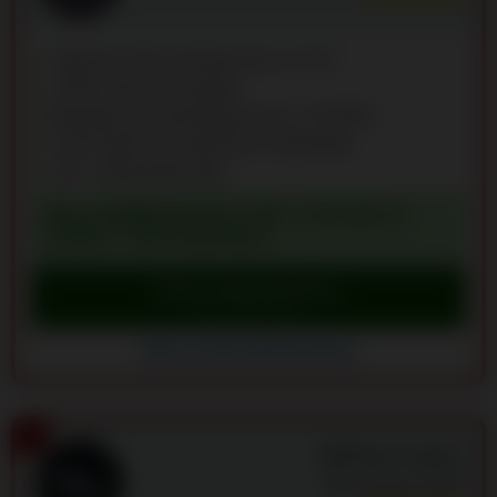
Täglicher Slot-Cashback bis zu 15 %
1.200+ Slots mit Jackpot
Monatliche Auszahlungen bis zu 75.000 €
5 VIP-Stufen mit exklusiven Angeboten
120+ Softwareprovider
WILLKOMMENSPAKET: MAX. 175% BIS ZU
14.000 € + 400 FREISPIELE
Bonus beanspruchen
Besuche Bearo Casino
Bearo Casino Bewertungen
3
WinPlace Casino
Bewertung:
9.7
/10