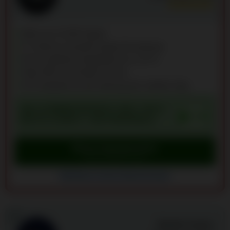
Mehr als 22.000 Spiele
5 %-Bonus auf jede Krypto-Einzahlung
Drei Cashback-Angebote bis zu 10 %
Über 800 Live-Dealer-Tische
30 Freispiele für die Nutzung der mobilen App
WILLKOMMENSBONUS: MAX. 100 %
1WP
BIS ZU 14.000 € + 300 FREISPIELE
Bonus beanspruchen
Besuche WinPlace Casino
WinPlace Casino Bewertungen
4
Spinita Casino