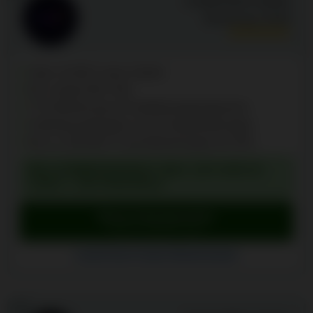
Lucky7even Casino
Bewertung:
9.5
/10
Über 10.000 Casino Spiele
85+ Instant Win-Titel
75 €-Belohnung im Empfehlungsprogramms
Sofortauszahlungen via 10 Kryptowährungen
Bis zu 100.000 € Cash-Belohnungen für VIPs
WILLKOMMENSBONUS: MAX. 125 % BIS ZU
2.500 € + 200 FREISPIELE
Bonus beanspruchen
Besuche Lucky7even Casino
Lucky7even Casino Bewertungen
6