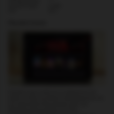
Zahlungsmethoden
Anzahl der Spiele
31.960+
RTP
96 %
Placebet Casino
Placebet Casino richtet sich an Spielerinnen und
Spieler, die Wert auf einfache Zahlungsprozesse und
eine übersichtliche Bonusstruktur legen. Die
Mindesteinzahlung beträgt nur 10 Euro,