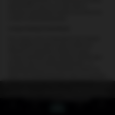
Auszahlungsprozessen. Für österreichische Spieler
steht die MGA-Lizenz für ein hohes Maß an
Sicherheit, regelmäßige Kontrollen und verlässliche
rechtliche Rahmenbedingungen.
Curaçao Gaming Control Board
Die Curaçao-Lizenz ist international weit verbreitet
und ermöglicht es Online Casinos, Spieler aus
Österreich zu akzeptieren. Moderne Curaçao-
Lizenzen beinhalten heute strengere Anforderungen
als früher, etwa zur Geldwäscheprävention, zur
Identitätsprüfung und zur technischen Fairness der
Spiele. Die Qualität hängt jedoch stark vom jeweiligen
Anbieter ab, weshalb zusätzliche Zertifikate wie
Durch die Nutzung dieser Website stimmen Sie der Verwendung
eCOGRA besonders relevant sind.
von Cookies zu, um die Leistung zu verbessern und Ihre
Benutzererfahrung zu optimieren. Weitere Informationen finden
UK Gambling Commission
Sie auf unserer
Cookie-Richtlinieseite.
Die UK Gambling Commission zählt zu den
OK
Neue Casinos
Schnelle
Menü
Boni
Bewertungen
Auszahlungen
strengsten Regulierungsbehörden weltweit. Casinos