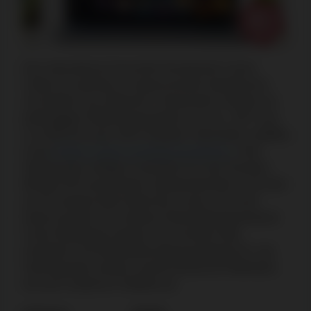
Das international lizenzierte Rooster.bet Casino
richtet sich gezielt an anspruchsvolle Spielerinnen
und Spieler aus Österreich. Neukunden erhalten ein
großzügiges Willkommenspaket von max. 100 % bis
zu 5.000 Euro plus 300 Freispiele. Besonders auffällig
ist die
Online Casino schnelle Auszahlung
: Viele
Abhebungen erfolgen innerhalb von zwei Stunden.
Mit über 90 renommierten Spieleentwicklern und mehr
als 50 Jackpot-Slots bietet das Casino eine sehr
breite Auswahl. Ein weiteres Alleinstellungsmerkmal
ist der WhatsApp-Support, der schnelle Hilfe
ermöglicht. Die Mindesteinzahlung beträgt 20 €, die
Zahlungsarten decken sowohl klassische Methoden
als auch moderne E-Wallets ab.