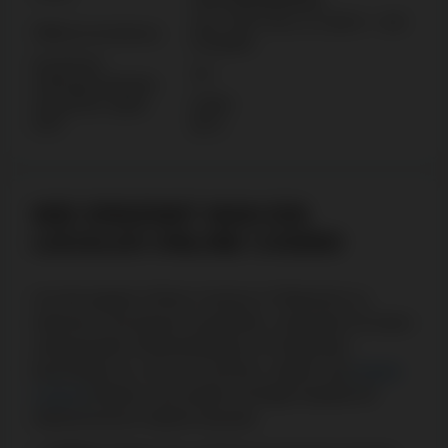
OGL/2024/589/0556
max. 100 % bis zu 2.200 € + 100
Willkommensbonus
Freispiele
Anzahl der
15+
Zahlungsmethoden
Anzahl der Spiele
9.000+
RTP
96 %
WIE ERKENNT MAN EIN
LEGALES ONLINE CASINO
Um die legalen Online Casinos in Österreich zu
erkennen und darauf zuzugreifen, verwende ich einen
umfassenden Kriterienkatalog. Im Folgenden
beschreibe ich, wie ich Lizenzen, Spiele, das
Handy
Casino
Erlebnis und andere wichtige Aspekte für
österreichische Spieler bewerte.