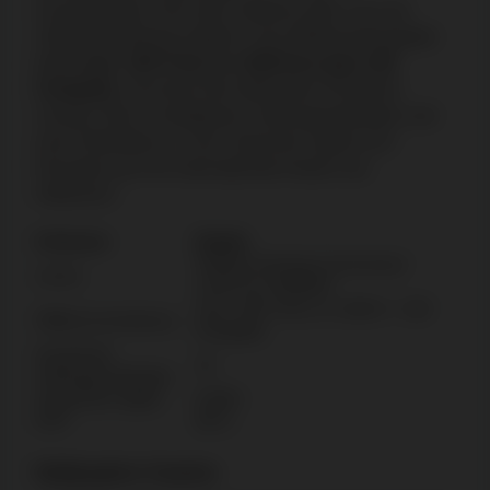
Auszahlungen sind unter anderem über Visa mit
Sofortverarbeitung möglich. Das Willkommenspaket
bietet
max. 100 % bis zu 1.000 Euro plus 150
Freispiele
, mit einem klar definierten 30-fachen
Umsatz. Mit 18 verfügbaren Zahlungsmethoden und
einer Oberfläche in neun Sprachen eignet sich
Placebet auch für internationale Nutzer aus
Österreich.
Kriterium
Details
Tobique Gaming Commission
Lizenz
Lizenz Nr. 0000041
max. 100 % bis zu 1.000 € + 150
Willkommensbonus
Freispiele
Anzahl der
18
Zahlungsmethoden
Anzahl der Spiele
6.500+
RTP
96 %
Dailyspins Casino