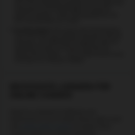
ohne VPN vollständig zugänglich ist. Es sollte Euro
unterstützen und Kundensupport in deutscher
Sprache anbieten. Lokale Zahlungsoptionen wie
EPS sind ebenfalls von Vorteil.
Kundensupport:
Wir messen die First Response
Time (FRT): Bei Top-Anbietern liegt diese unter 60
Sekunden. Die Effektivität wird geprüft, indem wir
spezifische Fragen zur Klausel „Max Bet“ bei
aktivem Bonus stellen – eine korrekte Antwort muss
innerhalb von 3 Minuten erfolgen.
WICHTIGSTE LIZENZEN FÜR
ONLINE CASINOS
Obwohl nur inländische Plattformen eine
österreichische Lizenz erhalten können, gibt es auch
viele
seriöse Online Casinos
im Ausland. Diese
Casinos werden von anderen bekannten