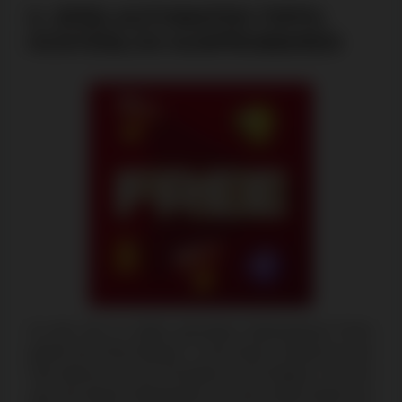
5. SPIELAUTOMATEN TIPPS:
KOSTENLOS AUSPROBIEREN
Zu den viel zu selten genutzten Spielautomat Tricks
gehört der Demo-Modus. In der Demo verhält sich der
Slot ebenso wie bei Einsätzen mit Echtgeld. Für dich
also die ideale Gelegenheit, dir ohne jedes Risiko ein