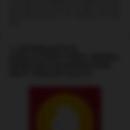
ist es daher, sich wiederholt ins Gedächtnis zu rufen:
Slots heizen sich nicht auf, sie erkalten auch nicht.
Die Wahrscheinlichkeit von Gewinnen ist immer
gleich.
7. UNTERSCHÄTZTE
SPIELAUTOMAT TIPPS: WISSEN,
WANN MAN AUFHÖREN ODER
NICHT SPIELEN SOLLTE