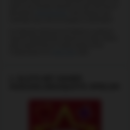
holst du die höchsten Gewinne aus dem Slot heraus?
Mit welchen
Spielautomaten
Tricks bringst du den
Automaten dazu, dich mit Jackpots zu überhäufen?
Im Folgenden bekommst du Einblicke in praktische
Tipps für Spielautomaten. Manche der Tipps erhöhen
deine Gewinnchancen. Andere bringen dir die
Funktionsweise von
Video-Slots
näher.
1. SLOTS MIT HOHER
AUSZAHLUNGSQUOTE SPIELEN