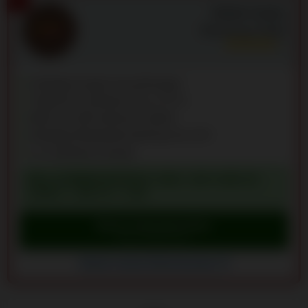
3
Alawin Casino
Bewertung:
8.8
/10
Sofortige Krypto-Auszahlungen
Täglicher Cashback bis zu 15 %
Mehr als 290 exklusive Spiele
Niedrige Mindesteinzahlung von 10 €
1x-Cashback-Umsatz
WILLKOMMENSBONUS: MAX. 150 % BIS ZU
2.000 € + 300 FS + 1 BC
Bonus beanspruchen
Besuche Alawin Casino
Alawin Casino Bewertungen (7)