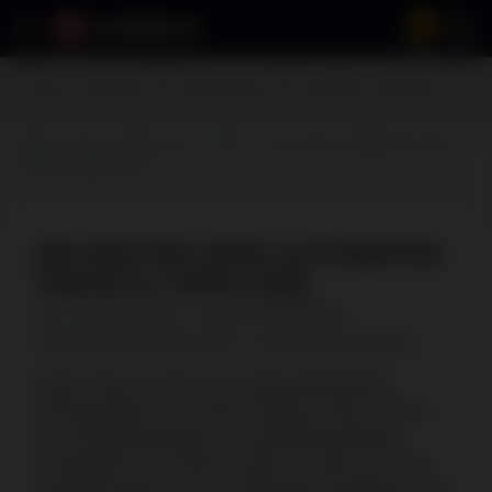
2
Bizzo Casino Boni
Exklusive Boni
King Billy Casino Boni
Onl
Online Casinos Österreich
Blog
Die besten Spielautomaten
Tricks & Tipps 2026
DIE BESTEN SPIELAUTOMATEN
TRICKS & TIPPS 2026
Autor:
Bashkim Vurcer
Aktualisiert:
06.08.2026
Wie bewerten wir online Casinos
Offenlegung von Werbung
Video-Slots erwecken die unterschiedlichsten
Themenwelten zum Leben. Moderne Slots sind mit
ihren Effektfeuerwerken und atemberaubenden
Soundtracks eine Wonne. Egal wie stark sich Slots
verändert haben, ist eine Frage gleich geblieben: Wie