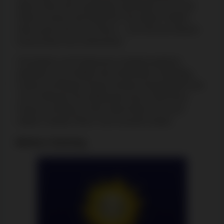
dieser Slots weit zurückliegt, dominieren sie in den
Online Casinos die Riege der Top Spiele. NetEnt
Slots waren ihrer Zeit voraus – und sind aus diesem
Grund heute noch sehenswert.
Tischspiele und Progressive Jackpots gehören
ebenfalls zum Portfolio des Entwicklers. Bei Mega
Fortune und Mega Fortune Dreams bringt NetEnt alle
3 bis 4 Monate neue Millionäre hervor. Mit Divine
Fortune und Mercy of the Gods finden sich auch
mittlere Jackpot Slots in der Auswahl wieder.
Merkur Gaming