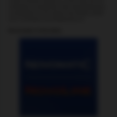
Casinos Anbieter weltweit an, ist die Frage sehr viel
schwieriger zu beantworten. Was interessanterweise
zu beobachten ist: Die meisten Top Anbieter siedeln
sich in Schweden und Großbritannien an.
Novomatic & Novoline