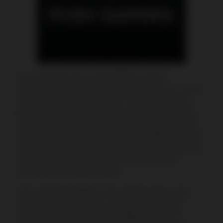
Push Gaming ist ein unscheinbarer Casino
Spieleanbieter, den längst nicht alle Fans von Casino
Spielen auf dem Schirm haben. Dies liegt auch an
dem Games-Portfolio, das kaum mehr als 20 Video-
Slots umfasst. Das Entwicklerteam legt großen Wert
auf den Spielspaß und eine hübsche Optik. Während
manche Hersteller Slots wie am Fließband abfertigen,
entstehen Spielautomaten bei Push Gaming in
langwieriger Handwerksarbeit.
Einer der bekanntesten Push Gaming Slots ist der
Cluster Slot Jammin’ Jars. Gelegentlich sind die
namensgebenden Marmeladengläser als Wild