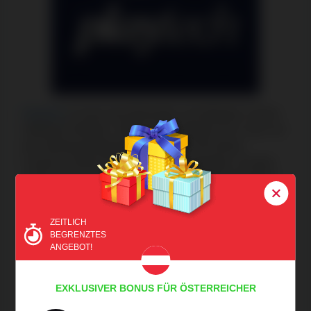
Playtech
ist einer der führenden und ältesten Casino
Software Anbieter. 1999 wurde Playtech PLC kurz vor
der Jahrtausendwende gegründet. Ob Online
Casinos, Online Poker, Bingo, Sportwetten, Scratch
Cards oder Live Dealer Spiele: Man wird schwerlich
Spielarten finden, die der britische Hersteller noch
nicht ausgelotet hat. Im Fiskaljahr 2021 hat Playtech
ZEITLICH
einen Jahresüberschuss von 674,6 Millionen Euro
BEGRENZTES
erwirtschaftet.
ANGEBOT!
Zu den Highlights der Playtech Spiele gehören die
EXKLUSIVER BONUS FÜR ÖSTERREICHER
Age of the Gods Slots. Mittlerweile existieren
dutzende Age of the Gods Slots, die in der