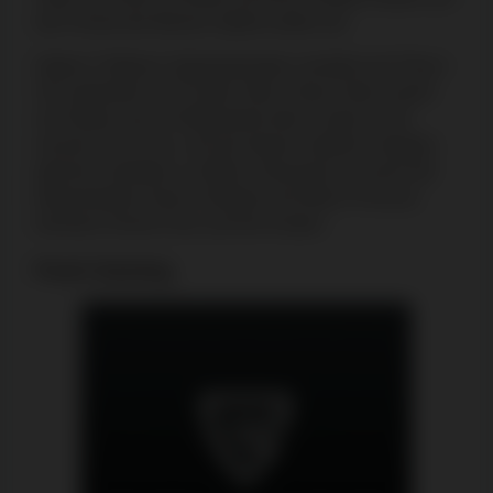
der Formel der Bücher Spiele weiter auf.
Neben 5 Walzen Spielautomaten versteht sich Play’n
GO außerdem auf Cluster Slots. Diese Slots nutzen
ein Raster, das an Bejeweled oder Candy Crush
erinnert. Ziel ist es, wie bei diesen Spielen Gruppen
gleicher Symbole zu bilden. Reactoonz ist einer der
bekanntesten Genre-Vertreter; bei Moon Princess
kommen Anime-Fans auf ihre Kosten.
Push Gaming