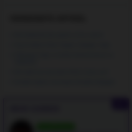
VERWANDTE ARTIKEL
Wie funktioniert das spielen im live casino?
Texas Holdem Poker: Regeln, Strategie, Tipps
9 Blackjack Tipps, um deine Gewinnchancen zu
verbessern
Wie wählt man das beste Online Casino aus?
Roulette Spielen: Die besten Roulette Strategien
NEU
NEUE CASINOS
WILLKOMMENSBONUS