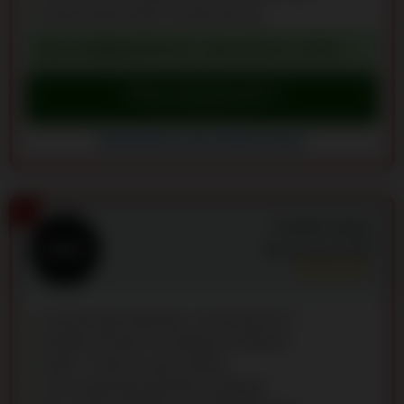
Deutschsprachiger Kundensupport
WILLKOMMENSPAKET: 200% BIS ZU 1.000 €
Bonus beanspruchen
Besuche HappySlots Casino
HappySlots Casino Bewertungen
3
Fonbet Casino
Bewertung:
8.9
/10
Zuverlässiger Betreiber YouGmedia B.V.
Arbeitet mit über 34 Software-Anbietern
6.000 + Online Casino Spiele
19 Einzahlungsmethoden verfügbar