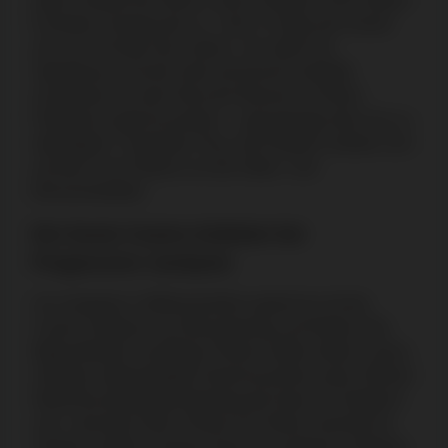
Evolution Gaming das 12. Jahr in Folge den Award
als Live Provider des Jahres. Vor allem die
Spielshows und die hohe technische Qualität
erschweren es dem Rest der Branche, mit dem
Platzhirsch gleichzuziehen – geschweige denn ihn zu
überflügeln. Pragmatic Play und Playtech streiten sich
auf dem Live-Podium um die Silber- und
Bronzemedaille.
Der beste Casino Anbieter bei
Progressive Jackpots
Um Jackpots in Millionenhöhe spielst du mit der
Casino Software von Microgaming und Netent. Bei
Mega Moolah und Mega Fortune halten beide Casino
Anbieter siebenstellige Gewinnsummen parat. Mit den
WowPots behält Microgaming die Nase im Vergleich
vorn. Seit April 2022 schickt sich Relax Gaming mit
Temple Tumble 2 Dream Drop und weiteren Jackpots