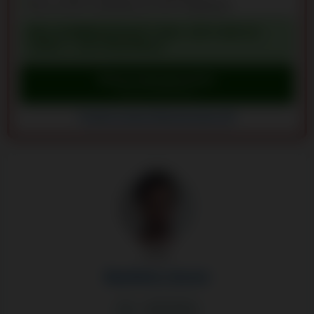
Bis zu 20% Cashback im VIP-Programm
WILLKOMMENSPAKET: MAX. 100 % BIS ZU
3.000 € + 225 FREISPIELE
Bonus beanspruchen
Besuche Fonbet Casino
Fonbet Casino Bewertungen (8)
Autor:
Bashkim Vurcer
546 Artikel