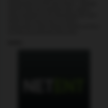
Roulette tippst du auf Rot oder Schwarz – allerdings
zählt die Farbe einer verdeckten Karte. Liegst du
richtig, verdoppelt sich der Gewinnbetrag. Bei einem
falschen Tipp musst du dich vom Gewinn
verabschieden. Andere Software Hersteller wie Play’n
GO haben das Kartenrisiko übernommen.
NetEnt