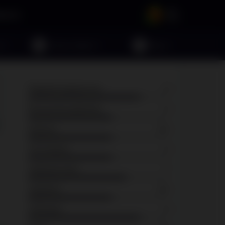
EICH
2
Casino Spiele
Blog
Online Spielautomaten
Bingo: Was sind die Spielregeln
Casino Weihnachtsboni
Kartenzählen im Online Casino
Slots mit hohem RTP
Spielautomaten Tricks & Tipps
Registrierungsprozess
8
Benutzerfreundlichkeit
6
Aktionen
6.2
VIP-Erlebnis
6
Spielautomaten
7
Spielarten
6.2
Zahlungen
8