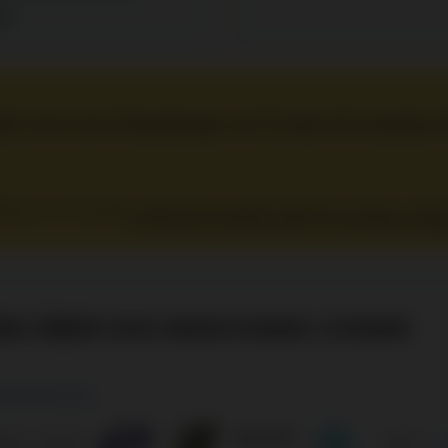
bar
le Coins durch Einzahlungen und Turniere für kostenlose 
iktheorie und Kognitive Sprachwissenschaft, Expertise in Psycho-, Pat
Forschung zu Spracherwerb und Sprachpathologie
EN ÜBER DAS MADCASINO CASINO
adcasino.com