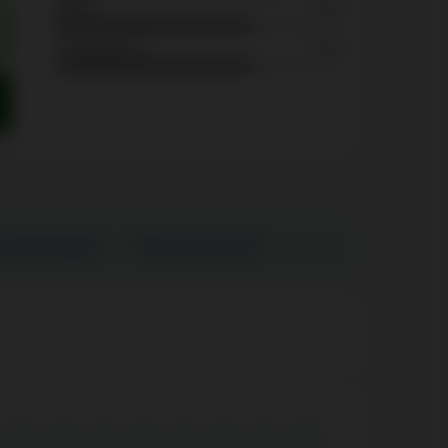
Mobil
7.8
Kundendienst
7.8
uverlässigkeit
Mad Casino FAQ