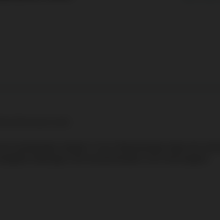
ller Bewertungen erstellt.
d zuverlässigen Support. 3 von 5 Bewertungen loben die unkomp
 verzögerte Zahlungen und unzureichenden Live-Chat-Support.