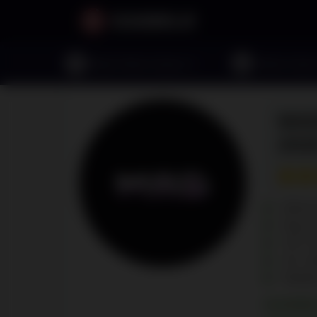
Beste Online Casinos
Online Casino
Online Casinos Österreich
Casino Bewertungen
M
Casinos mit hohen Gewinnchancen
Casinos mit schneller Auszahlung
Online Casino Mindesteinzahlung
MAD
202
Minimu
Bonus
VIP Ca
20+ Z
Weekly
KLICKE