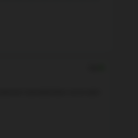
7.0
lizierten Spielmöglichkeiten und die stabile