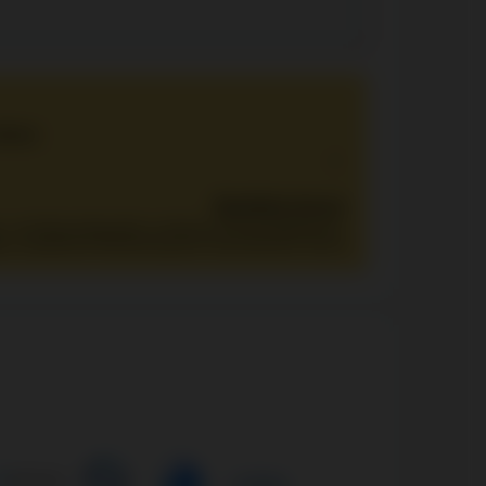
Boni.
”
Bashkim Vurcer
ho- und Neurolinguistik, moderne Grammatiktheorie,
n, praktische Anwendung der theoretischen Kennt
+ 29 Mehr