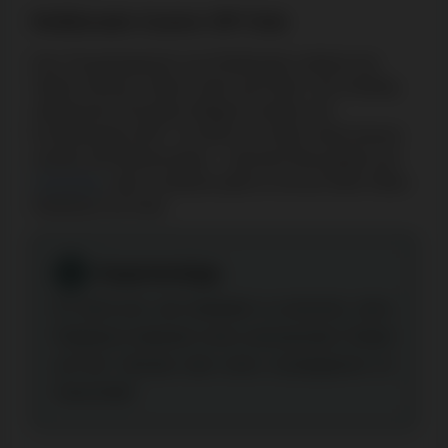
Rolldorado Casino VIP Club
Das Treueprogramm von Rolldorado umfasst vier
Stufen: Bronze, Silber, Gold und Platin. Der Aufstieg
erfolgt durch Einsätze (Wager-Punkte) und
Einzahlungen (EP). Je höher die Stufe, desto besser
werden die Belohnungen – darunter Bonusgeld und
Freispiele
, aber Cashback gibt es erst ab Stufe Silber,
Rakeback ab Gold.
Expertentipp
Es lohnt sich, die Goldstufe zu erreichen, denn
Rakeback bedeutet einen permanenten Rabatt
auf Ihre Verluste oder einen Zusatzgewinn im
Gewinnfall!