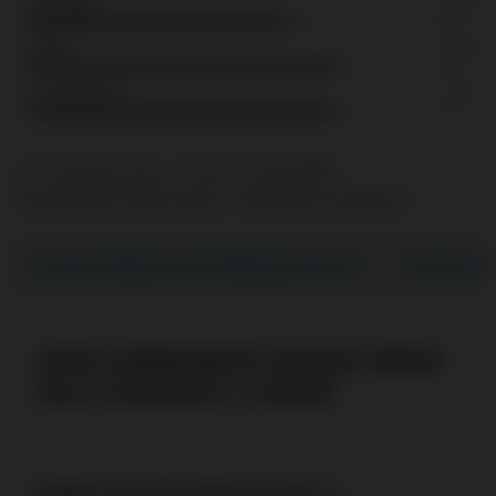
Zahlungen
6.3
Mobil
7.5
Kundendienst
7.1
Autor:
Bashkim Vurcer
Aktualisiert:
21.01.2026
Wie bewerten wir online Casinos
Offenlegung von Werbung
Boni und Aktionen bei Rolldorado Casino
Casino Spi
SPIELERBEWERTUNGEN ÜBER
ROLLDORADO CASINO
Fügen Sie Ihre Bewertung zu