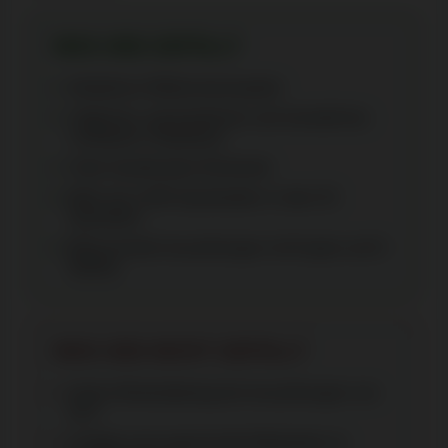
WAS UNS GEFÄLLT
Attraktives Willkommenspaket
Tägliches, wöchentliches und monatliches
Cashback / Rakeback
Viele Gamification-Elemente
Mehr als 2.000 Sportwetten in über 50
Sportarten
Blitzschnelle Auszahlungen mit Krypto und E-
Wallets
WAS UNS NICHT GEFÄLLT
Hoher Mindestbetrag bei Auszahlungen von
50 €
Chatbot und ungeschulte Mitarbeiter im