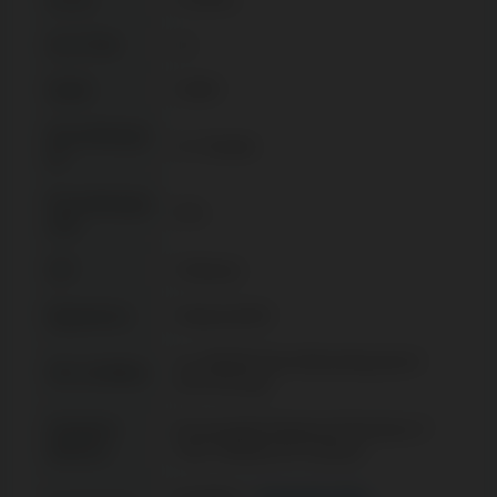
Live-Chat
Ja
Spiele
5.000+
Auszahlungsz
0–1 Stunde
eit
Auszahlungsq
97%
uote
VIP
4 Ebenen
Eigentümer
Terdersoft BV
Ja, 256-Bit-Verschlüsselung durch
SSL-Zertifikat
Let's Encrypt
Hauptsitz-
Emancipatie Boulevard Dominico F.
Adresse
"Don" Martina 31 Curacao
Evolution
Pragmatic Play