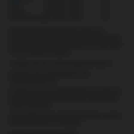
VISA
20–2.000 €
Sofort
0 %
Revolut
20–2.000 €
Sofort
0 %
Banküberweisung
20–2.000 €
Sofort
0 %
Eine Einzahlung im Rolldorado Casino ist in
Sekunden erledigt. Wählen Sie aus den zahlreichen,
sicheren Optionen Ihre bevorzugte aus und genießen
Sie die sofortige Transaktion.
Melden Sie sich in Ihrem Rolldorado Konto an.
Wählen Sie im Kassenbereich eine
Zahlungsmethode aus.
Geben Sie den Einzahlungsbetrag ein (achten Sie
auf die Mindesteinzahlung bei Boni) und bestätigen
Sie die Transaktion.
Ihr Guthaben wird in Echtzeit aktualisiert und steht
sofort zum Spielen zur Verfügung.