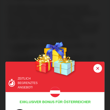
Das Willkommenspaket erstreckt sich über drei
Einzahlungen und bietet sowohl Bonusguthaben als
auch Freispiele. Für die Aktivierung ist kein
Bonuscode erforderlich, jeder verfügbare Bonus wird
bei der Einzahlung angezeigt und muss ausgewählt
werden, danach ist er 14 Tage lang gültig.
1. Einzahlung:
100 % Bonus bis zu 500 € + 150
Freispiele.
2. Einzahlung:
55 % Bonus bis zu 500 € + 100
Freispiele
3. Einzahlung:
100 % Bonus bis zu 500 €.
ZEITLICH
Die Mindesteinzahlung beträgt bei jedem Bonusteil 20
BEGRENZTES
€, und es gelten 35x Umsatzanforderungen für den
ANGEBOT!
Bonusbetrag und die Gewinne aus den Freispielen.
Die Freispiele werden für beliebte Slots vergeben, die
EXKLUSIVER BONUS FÜR ÖSTERREICHER
vom Rolldorado Casino vorgegeben und regelmäßig
gewechselt werden.