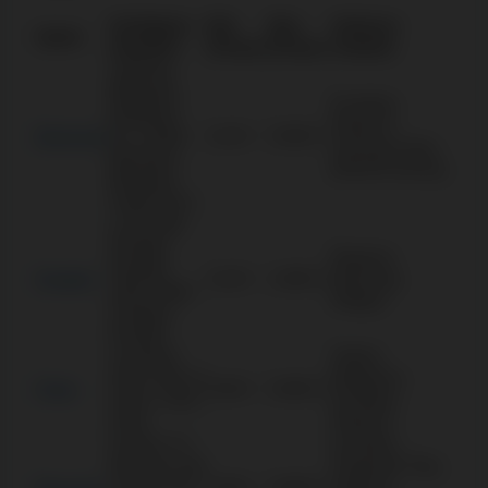
Verfügbare
Min.
Max.
Software
Spiele
Varianten
Einsatz
Einsatz
Anbieter
Lightning
Blackjack,
Evolution,
Multihand
Playtech,
Blackjack
Pro, Infinite
0,10 €
5.000 €
Gaming Corps,
Blackjack,
BetSoft Gaming
Blackjack
Single Deck
Lucky Ball
Roulette,
Playtech,
Roulette
Roulette
0,10 €
1.000 €
BGaming,
x500, Mega
Platipus
Fireblaze
Roulette
Carribean
Voltent,
Poker, Bet on
Betgames,
Poker
0,50 €
5.000 €
Poker, Turbo
Evolution,
Poker
Playtech
Fashion TV
Evolution,
Baccarat, Bet
Pragmatic Play,
Baccarat
on Baccarat,
0,50 €
5.000 €
Playtech,