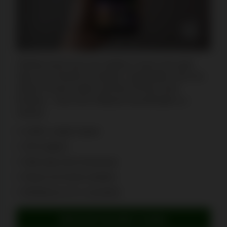
Velobet macht auch als mobiles Casino eine gute
Figur. Die Vielzahl an Spielen, Sportwetten und Live-
Dealer-Tischen laufen auf Ihrem iPhone ohne
Ruckeln – ohne eine Software herunterladen zu
müssen.
6.000+ mobile Spiele
2FA möglich
Web-App ohne Download
Rasch ein Konto erstellen
Mit Bitcoin & Co. einzahlen
BESUCHE VELOBET CASINO