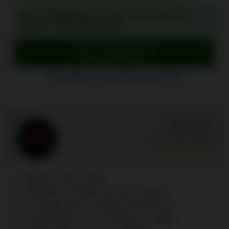
WILLKOMMENSPAKET: MAX. 100% BIS ZU
5.000 € + 300 FREISPIELE
Bonus beanspruchen
Besuche FortunePlay Casino
FortunePlay Casino Bewertungen (6)
7
1red Casino
Bewertung:
9.3
/10
26.800+ Casino-Spiele
1.000.000 €-Preispool bei Spin Express
20 %-High-Roller-Cashback jede Woche
Auszahlungen unter 1 Std über 13 Kryptos