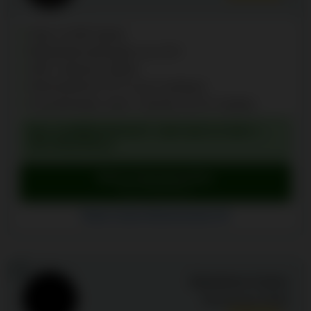
Über 12.000 Spiele
Mindesteinzahlungen von 10 €
400+ exklusive Spiele
Wöchentlicher 25 %-Live-Cashback
Auszahlungen unter 1 Stunde mit 15+ Kryptos
WILLKOMMENSPAKET: 100% BIS ZU 500 € +
200 FREISPIELE
Bonus beanspruchen
Besuche Realz Casino
Realz Casino Bewertungen (4)
20
Spinwinera Casino
Bewertung:
8.9
/10