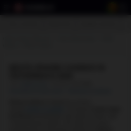
2
Bizzo Casino Boni
Exklusive Boni
King Billy Casino Boni
Onl
Online Casinos Österreich
Casino Bewertungen
Mobile
Casinos
iPhone Casinos
BESTE IPHONE CASINOS IN
ÖSTERREICH 2026
Autor:
Bashkim Vurcer
Aktualisiert:
31.07.2026
Wie bewerten wir online Casinos
Offenlegung von Werbung
iPhone Casinos
ermöglichen es Ihnen,
überall
Casino zu spielen
. Sie können
Casino-Apps
für iPhone
herunterladen oder direkt im Safari- oder
Chrome-Browser spielen. Hier finden Sie unsere
Empfehlungen für die besten Anbieter von
iPhone