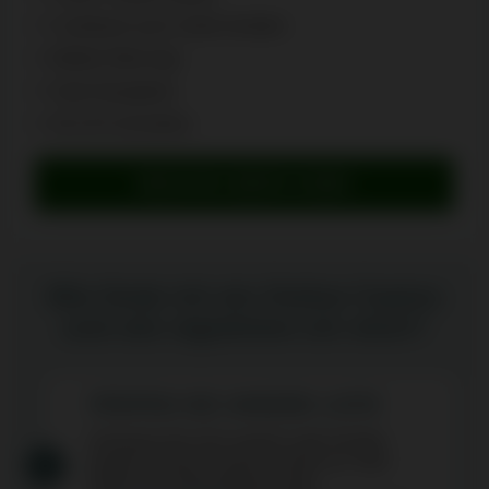
Cashback auch mobil erhalten
Mobile Web-App
Gute Navigation
Ab 10 € einzahlen
BESUCHE LEMON CASINO
Wie finde ich ein Online Casino
und wie registriere ich mich?
PRÜFEN SIE UNSERE LISTE
Schauen Sie sich unsere Liste mit den
besten iPhone Casinos online an. Dort
finden Sie Informationen über