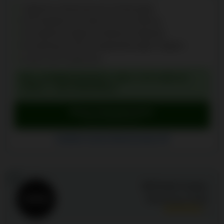
Tägliches Glücksrad mit 3 Drehungen
50 Freispiele als erster Check-in-Bonus
35 exklusive Spiele im Bereich Originale
Einzahlung mit 30+ Kryptowährungen möglich
Lizenz von Costa Rica
WILLKOMMENSBONUS: MAX. 175 % BIS ZU
4.500 € + 200 FREISPIELE
Bonus beanspruchen
Besuche Goldbet Casino
Goldbet Casino Bewertungen (8)
17
Mr.Punter Casino
Bewertung:
8.9
/10