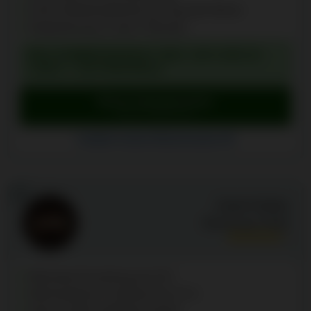
Keine Abhebungslimits pro Tag oder Monat
Registrierung in unter 2 Minuten
WILLKOMMENSBONUS: MAX. 100 % BIS ZU
1.500 € + 150 FREISPIELE
Bonus beanspruchen
Besuche Coldbet Casino
Coldbet Casino Bewertungen (6)
10
Lizaro Casino
Bewertung:
9.0
/10
Minimale Einzahlung ab 10 €
Wöchentlicher Cashback bis 15 %