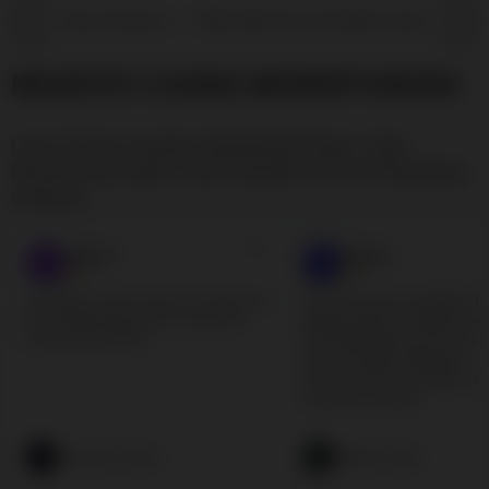
Top 5 Casinos
Wie finde ich ein Online Casino
Di
NEUESTE CASINO-BEWERTUNGEN
Lesen Sie die neuesten Spielerbewertungen. Jeder
Benutzer kann jedes Casino bewerten und eine Bewertung
verfassen.
Heute
sabine p
Theresa
6.0
9.0
nach paar runden bei den live spilen und
Die 40 € für meine Empfehlun
der verifizierung weiss ich noch nicht
gutgeschrieben, nachdem mei
recht wo das hinfürt .
sich angemeldet und 20 € eing
hatte. Ich hatte mit Rückfragen
doch es lief ohne Umwege. So
merkt man sich gern.
Lucky7even Casino
WinPlace Casino