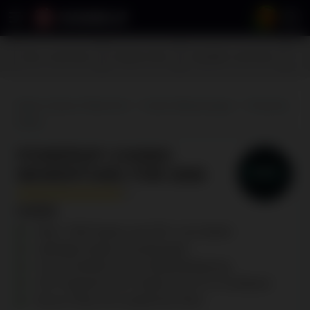
2
Bizzo Casino Boni
Exklusive Boni
King Billy Casino Boni
Onl
Online Casinos Österreich
Casino Bewertungen
PowerUp
Casino
POWERUP CASINO
BEWERTUNG FÜR 2026
8.9/10
Über 7.000 Spiele und 470+ Live-Spiele
Sofortige Krypto-Auszahlungen
25 %-Cashback mit 1x-Wettanforderung
VIP-Programm mit 5 Stufen und 15 %-Cashback
Bonus-Shop mit zusätzlichen Boni