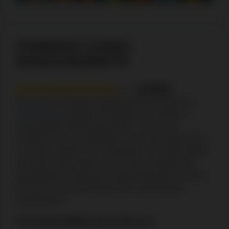
POWERUP CASINO
BONUSANGEBOTE
8.9/10
PowerUp schlägt den österreichischen Nutzern 8
Casino-Boni
auf seiner Webseite vor, darunter 3
verschiedene Willkommensboni, 2 Arten von
Cashback und 3 Reload-Boni. Um einen dieser Boni
zu nutzen, wählen Sie „Promotions“, die letzte Option
im oberen linken Menü. Das Casino schlägt auch
gelegentliche zusätzliche Vergünstigungen vor, wie z.
B. Boni für Casino-Roulette oder verschiedene
Spielaktionen.
PowerUp Willkommensbonus