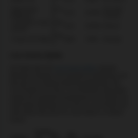
%
Piggy Riches
95,71
Red Tiger
Hoch
10.000x
Megaways
%
Gaming
Coin Strike 2: Hold
95,65
Hoch
15.000x
Playson
and Win
%
95,60
3 Super Hot Chillies
Mittel
1.000x
Booongo
%
Live Casino Spiele
Sie finden über 470
Live-Casino-Spiele
, darunter
Blackjack, Roulette, eine Auswahl an Spielshows und
Baccarat. Der Katalog enthält die beliebtesten Titel
von Providern wie Iconic 21 und Winfinity. High Roller
werden die maximale Einsatzspanne von 10.000 € bei
Gold Saloon Blackjack von Iconic 21 und 20.000 € bei
Gold Saloon Baccarat von Lucky Streak zu schätzen
wissen.
Anzahl
Min.
Max.