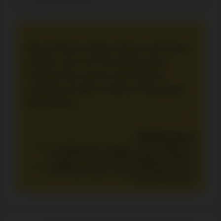
“
Österreichische Spieler können mehr Preise
erhalten, wenn sie Fortschritte bei den
Achievements machen oder UpCoins
sammeln und diese im Bonus-Shop gegen
Boni einlösen.
”
Bashkim Vurcer
Master in Allgemeiner Linguistik - Grammatiktheorie
und Kognitive Sprachwissenschaft, Expertise in
Psycho-, Patho- und Neurolinguistik, moderne
Grammatiktheorie, Forschung zu Spracherwerb und
Sprachpathologien, praktische Anwendung der
theoretischen Kennt