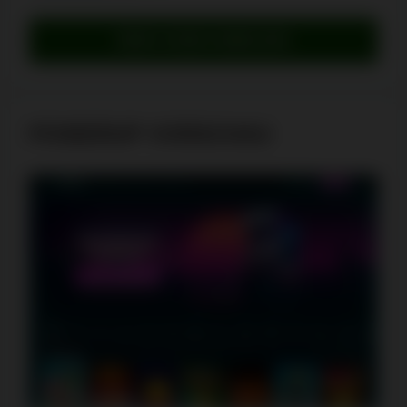
BEIM CASINO ANMELDEN
POWERUP VORSCHAU