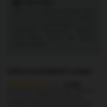
Expertentipp:
Wenn Sie eine Spielsession einlegen, stellen
Sie sicher, dass Sie sich manuell anmelden,
wenn Sie den Wochenend-Reload oder den
wöchentlichen Cashback-Bonus auswählen.
Einige Aktionen erfordern eine PowerUp
Casino Anmeldung.
SPIELE IM POWERUP CASINO
8.2/10
Das PowerUp Casino stellt Ihnen über 7.000
Online
Casino Spiele
zur Verfügung, darunter Slots,
Tischspiele, Sofortspiele, Jackpot-Spiele und über