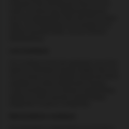
Freispiele für den Slot Detective Fortune von ELA
Games. Sie können das Angebot beanspruchen,
wenn Sie insgesamt 800 € oder mehr für ELA Games
setzen. Das Freispielpaket muss innerhalb von 24
Stunden verwendet werden, mit einer 40-fachen
Wettanforderung.
Live-Cashback
25 %-Cashback sind für alle registrierten Live-Casino-
Spieler von Montag bis Sonntag verfügbar. Alles, was
Sie tun müssen, ist, Ihr Guthaben während der Woche
aufzufüllen. Die Aktion erfordert keine PowerUp
Casino Anmeldung. Der minimale Cashback-Betrag
beträgt 5 € und der maximale Cashback-Betrag
beträgt 200 €. Es gilt ein 1x-Wettumsatz.
Wöchentlicher Cashback
Der wöchentliche Cashback-Bonus von 15 % bis zu