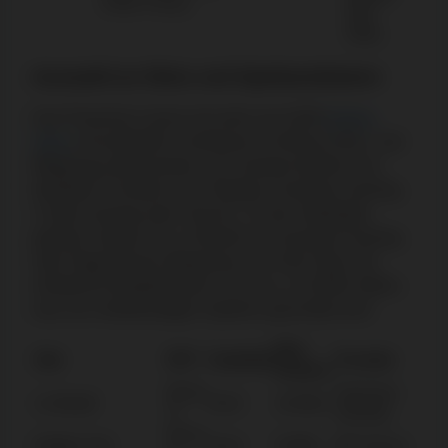
Poker Frenzy
Red
Rake
Auswahl an Slots und Spieleanbietern
Das PowerUp Casino hat mehr als 6.000
Online-
Slots
, einschließlich Variationen mit Bonus Buy- und
Megaways-Mechaniken und Jackpot-Spielen von
beliebten Providern wie Popiplay, Hacksaw Gaming,
3 Oaks Gaming oder Gamzix. Zu den Highlights
gehören Spiele wie Le Bandit von Hacksaw Gaming
oder Piggy Riches Megaways von Red Tiger, die
erhebliche Multiplikatoren von bis zu 10.000x liefern,
was von risikofreudigen Spielern geschätzt wird.
Max.
Slot
RTP
Volatilität
Provider
Gewinn
96,34
Hacksaw
Le Bandit
Hoch
10.000x
%
Gaming
96,16
Buffalo Trail
Hoch
5.000x
BF Games