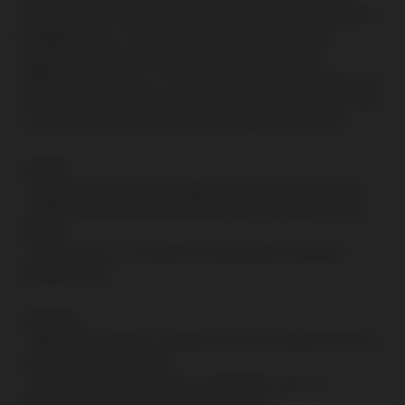
Auswahl von Hacksaw Gaming überzeugt mit attraktiven
Multiplikatoren. 3 von 5 Bewertungen loben diese
Aspekte. Allerdings zeigen sich Probleme beim
Willkommensbonus: 2 von 5 Bewertungen kritisieren die
35-fache Wettanforderung und den Ausschluss von Skrill
und Neteller, was die Teilnahme deutlich erschwert.
Vorteile:
- Kryptoauszahlungen erfolgen innerhalb einer Stunde
- Mobile PWA-Website funktioniert zuverlässig auf dem
iPhone
- Slot-Spiele von Hacksaw Gaming bieten attraktive
Multiplikatoren
Nachteile:
- Willkommensbonus verlangt 35-fache Wettanforderung
innerhalb von 10 Tagen
- Zahlungsmethoden Skrill und Neteller sind von