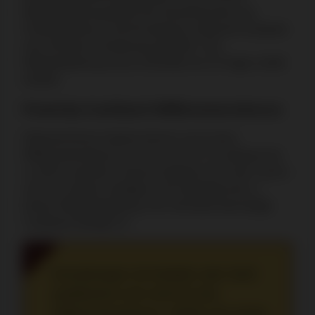
Wettanforderung gilt für die Gesamtsumme aus
PowerUp Bonus und Einzahlung, während Freispiele
eine 40-fache Umsetzung erfordern. Die
Wettanforderung muss innerhalb von 10 Tagen erfüllt
werden.
PowerUp Cashback-Willkommensbonus
Österreichische Spieler können auch einen
Willkommensbonus in Form von 10 %-Cashback bis
zu 200 € sammeln. Dieses Angebot ist für alle Casino-
und Live-Spiele verfügbar und unterliegt einer 1-
fachen Wettanforderung. Der minimale berechtigte
Cashback beträgt 5 €.
Einzahlungen mit Neteller oder Skrill
qualifizieren sich nicht für den
Willkommensbonus. Stellen Sie sicher,