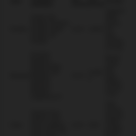
Spiel
Provider
Spieltypen
Einsatz
Einsatz
Yggdrasil,
Golden Chip
Apollo
Roulette, European
Games,
Roulette
Roulette, Zephyr
0,10 €
1.000 €
Tom
Roulette, 3D
Horn,
Roulette
PatePlay,
Iron Dog
European
Betsoft,
Blackjack,
Caleta,
Blackjack Beto,
Red
Blackjack VIP,
10.000
Blackjack
0,10 €
Rake,
Multihand
€
Platipus,
Blackjack,
Gaming
Blackjack
Corps
Singlehand VIP
TaDa
Gaming,
Ultimate Texas
Expanse
Hold’em, Joker
Studios,
Poker
Poker, Caribbean
0,10 €
100 €
Evoplay,
Poker, Hold & Flip
Betsoft,