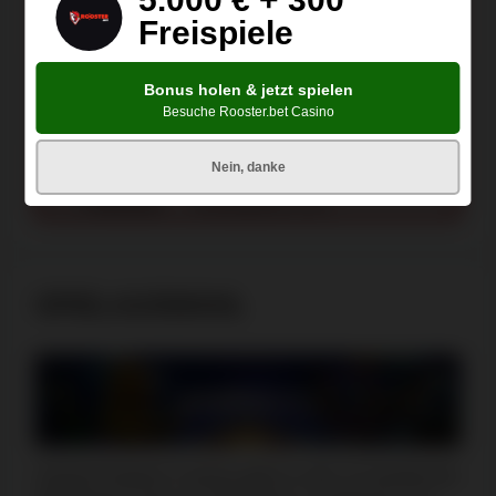
🎰 Arten von
Baccarat, Roter Hund, Roulette,
Freispiele
Spielen
Skrabelodder, Craps, Live-Spil
🔢
Durchschnittliche
Bonus holen & jetzt spielen
300+
Anzahl von
Besuche Rooster.bet Casino
Spielen
🧑‍🤝‍🧑 Anzahl der
~6.000
Nein, danke
Mitarbeiter
📌 Webseite
www.playtech.com
SPIELAUSWAHL
Seriöse Playtech Casinos gibt es viele. Es besteht die