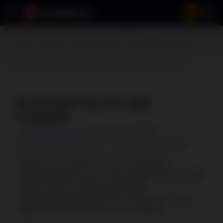
2
Bizzo Casino Boni
Exklusive Boni
King Billy Casino Boni
Onl
Online Casinos Österreich
Spielautomaten
PlayTech
PLAYTECH SLOTS UND
CASINOS
Autor:
Bashkim Vurcer
Aktualisiert:
31.07.2026
Wie bewerten wir online Casinos
Offenlegung von Werbung
Playtech ist ein Name, der aus der globalen
Glücksspielbranche nicht mehr wegzudenken ist. Der
im Jahre 1999 in Estland gegründete
Softwareentwickler gehört auch heute noch zu den
größten Unternehmen für Casino Software.