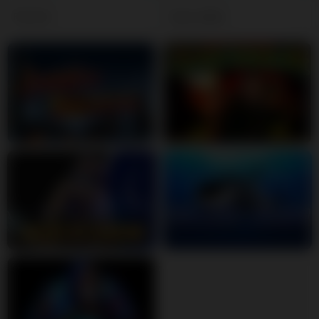
PlayTech
Typen wählen