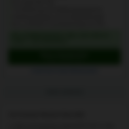
85+ Instant Win-Titel
75 €-Belohnung im Empfehlungsprogramms
Sofortauszahlungen via 10 Kryptowährungen
Bis zu 100.000 € Cash-Belohnungen für VIPs
WILLKOMMENSBONUS: MAX. 125 % BIS ZU
2.500 € + 200 FREISPIELE
Bonus beanspruchen
Besuche Lucky7even Casino
Lucky7even Casino Bewertungen
MEHR ANZEIGEN
Die 10 besten PlayTech Slots 2026
Wild LinX PowerPlay Jackpot (RTP: 96,5 %, Max.