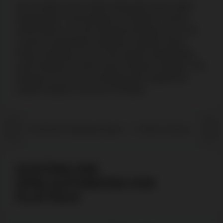
Der Provider ist ein wahrer Allrounder, denn neben
aufregenden Casinospielen für Playtech Casinos
Online gibt es von der Softwareschmiede auch Live
Casinos, Sportwetten Angebote, virtuellen Sport,
Poker und Bingo. Auch in den lokalen Spielbanken
sind Produkte aus dem Hause Playtech vertreten. Der
Anbieter hat auch ein umfangreiches Angebot für
mobile Playtech Casinos im Portfolio.
Kostenlose Spielautomaten
Online Casinos
Gesc
KOSTENLOSE
SPIELAUTOMATEN VON
PLAYTECH