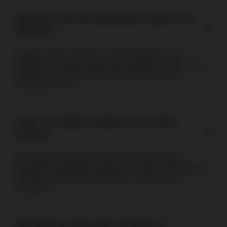
Welches sind die beliebtesten Spiele von
Playtech?
Playtech ist für seine DC Games bekannt, zum
Beispiel The Dark Knight und Superman. Das iPoker
Netzwerk und Bingo des Anbieters haben auch
zahlreiche Fans.
Kann ich Playtech Spiele auch mobil
spielen?
Bei Playtech geht man mit der Zeit. Auch dieser
Entwickler verwendet längst die HTML5 Technologie,
die das mobile Spiel ohne App und Downloads
ermöglicht.
Wo finde ich eine gute Auswahl an