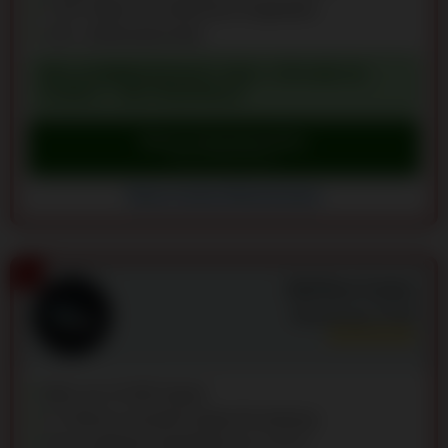
5 VIP-Stufen mit exklusiven Angeboten
120+ Softwareprovider
WILLKOMMENSPAKET: MAX. 175% BIS ZU
14.000 € + 400 FREISPIELE
Bonus beanspruchen
Besuche Bearo Casino
Bearo Casino Bewertungen
3
WinPlace Casino
Bewertung:
9.7
/10
Mehr als 22.000 Spiele
5 %-Bonus auf jede Krypto-Einzahlung
Drei Cashback-Angebote bis zu 10 %