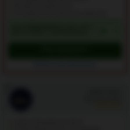
Über 800 Live-Dealer-Tische
30 Freispiele für die Nutzung der mobilen App
WILLKOMMENSBONUS: MAX. 100 %
1WP
BIS ZU 14.000 € + 300 FREISPIELE
Bonus beanspruchen
Besuche WinPlace Casino
WinPlace Casino Bewertungen
4
Spinita Casino
Bewertung:
9.6
/10
6 tägliche Reload-Boni pro Woche
5 Krypto-Optionen für Ein- & Auszahlungen