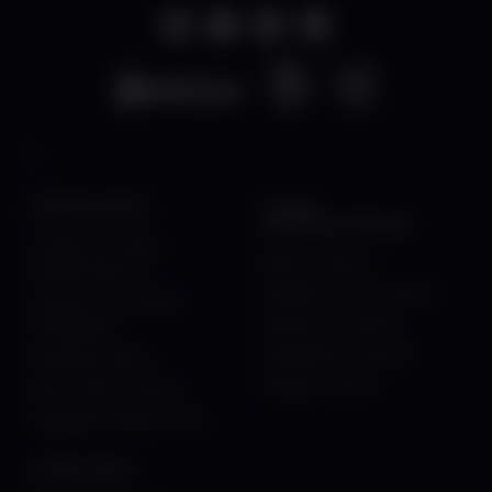
Beliebte Seiten
Casino
Zahlungsmethoden
Casinos mit hohen
Bitcoin Casinos
Gewinnchancen
Handyrechnung Casinos
Casinos mit schneller
Mastercard Casinos
Auszahlung
Paysafecard Casinos
Echtgeld Casinos
Zimpler Casinos
Neue Online Casinos
Spielautomat Book of Ra
Casino Tests