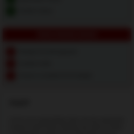
+
Gamble Feature
EINSCHRÄNKUNGEN
–
Niedrige Auszahlungsquote
–
Veraltete Grafik
–
Schwer zu verstehen für Einsteiger
FAZIT
Archer ist ein eigenwilliges Spiel, das das sogenannte
Expand & Split Feature mitbringt, das selten zu finden