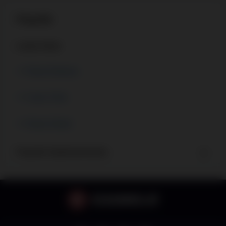
Populär
Letzte Slots
Razor Returns
Crazy Time
Razor Shark
Populär Spielautomaten