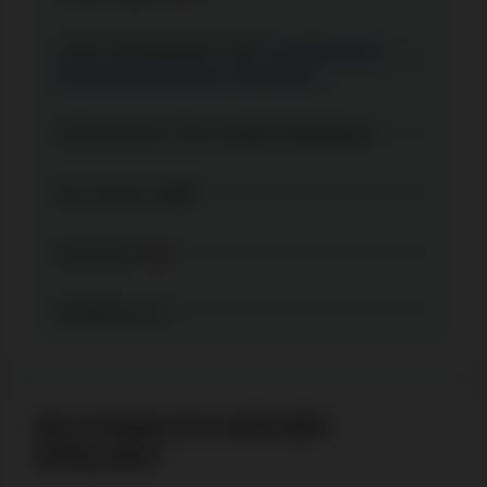
Casino-Spielautomaten-Typen
Echtgeld Slots
Mobile Spielautomaten
Video Slots
Spielautomaten-Thema
Action & Abenteuer
Max. Einsatz
1.250
Bonusspiel
Nein
Multiplikator
Ja
WO KANN ICH ARCHER
SPIELEN?