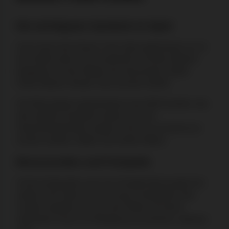
Die wichtigsten Symbole im Spiel
Auch wenn das Game in die Jahre gekommen ist, ist
die Grafik immer noch ansehnlich. Auf den Walzen
begegnen dir die Helden der Geschichte, Robin
Hood, Marian, Bruder Tack und der Sheriff.
Die Münzstapel repräsentieren das Wild Symbol, das
alle anderen Symbole ersetzt und eine
Gewinnkombination ergänzt. Doch es erscheint nur
auf der zweiten, dritten und vierten Walze.
Bonusrunden und Freispiele
Archer bringt aber auch ein Freispiel Bonusspiel mit
sieben Free Spins mit, das durch mindestens drei
Scatter Symbole, die als zwei Pfeile mit einem
lodernden Feuer im Hintergrund erscheinen, aktiviert