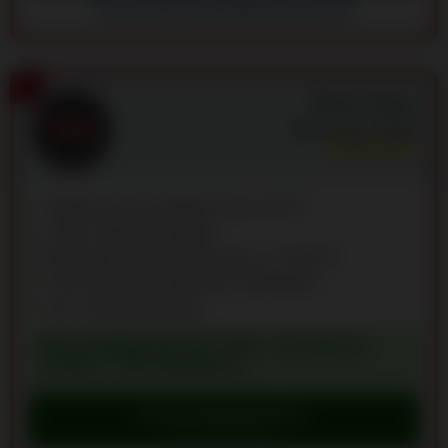
Rooster.bet Casino Bewertungen (14)
2
Bearo Casino
Bewertung:
9.8
/10
Täglicher Slot-Cashback bis zu 15 %
1.200+ Slots mit Jackpot
Monatliche Auszahlungen bis zu 75.000 €
5 VIP-Stufen mit exklusiven Angeboten
120+ Softwareprovider
WILLKOMMENSPAKET: MAX. 175% BIS ZU
14.000 € + 400 FREISPIELE
Bonus beanspruchen
Besuche Bearo Casino