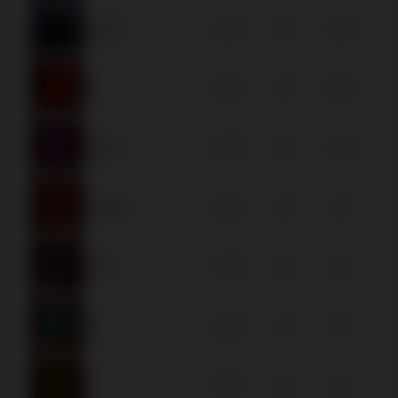
Sheriff
x0.6
x4
x20
As
x0.6
x3
x10
König
x0.6
x3
x10
Königin
x0.4
x2
x4
Jack
x0.4
x2
x4
10
x0.4
x1
x4
9
x0.2
x1
x4