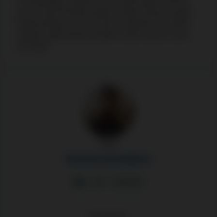
ist. Nostalgiker werden sich an alte Zeiten erinnern
und ein paar Runden spielen wollen. Wenn du gute
Gewinnchancen suchst, bist du vielleicht mit einem
anderen Spiel besser beraten. Dafür macht es sehr
viel Spaß.
Autor:
Simona Eichelberg
74 Artikel
Experte für: