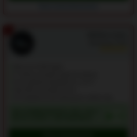
Bearo Casino Bewertungen
3
WinPlace Casino
Bewertung:
9.7
/10
Mehr als 22.000 Spiele
5 %-Bonus auf jede Krypto-Einzahlung
Drei Cashback-Angebote bis zu 10 %
Über 800 Live-Dealer-Tische
30 Freispiele für die Nutzung der mobilen App
WILLKOMMENSBONUS: MAX. 100 %
1WP
BIS ZU 14.000 € + 300 FREISPIELE
Bonus beanspruchen