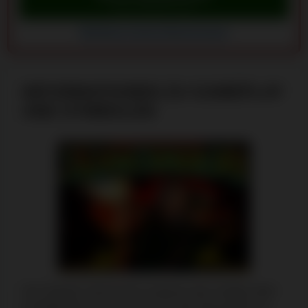
Besuche WinPlace Casino
WinPlace Casino Bewertungen
INFORMATIONEN ZU GAMEPLAY
UND SYMBOLEN
Der Playtech Slot Archer ist genau das richtige Spiel
für Mittelalter Fans, die sich von der Geschichte um