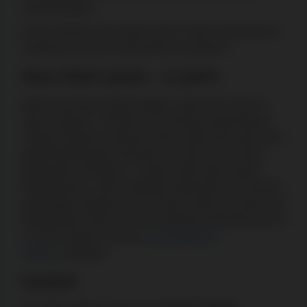
beschleunigen.
Ein Gewinn wird erzielt, wenn 3 oder mehr gleiche
Symbole auf einer Gewinnlinie erscheinen.
Razor Shark spielen – so geht’s
Wenn Sie Razor Shark spielen, sehen Sie, dass er
über 5 Walzen, 4 Reihen und 20 feste Gewinnlinien
verfügt. Gewinne werden erzielt, indem drei oder mehr
übereinstimmende Symbole von links nach rechts,
beginnend auf Walze 1, landen. Mit seinen festen
Gewinnlinien, seiner einfachen Mechanik und seinem
lebendigen Design hat sich Razor Shark zu einem der
beliebtesten Slots von Push Gaming entwickelt und ist
in vielen Online Casinos
mit Echtgeld zu
spielen
verfügbar.
Symbole