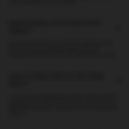
vorherige Registrierung erfordern.
Welche Einsätze sind bei Razor Shark
möglich?
Die Einsätze reichen von 0,10 € bis 100 € pro Dreh,
was es zu einer großartigen Wahl sowohl für
Gelegenheitsspieler als auch für High-Rollers macht.
Kann man Razor Shark auf dem Handy
spielen?
Ja. Der Slot ist vollständig für mobile Geräte optimiert
und passt sich sowohl an den Hoch- als auch an den
Querformat-Modus an, ohne dass Sie Ihr Gerät drehen
müssen.