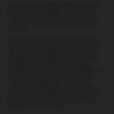
Während der
Razor Reveal-
Runde zeigen sich die
goldenen Haie, die anfangen, sich zu drehen. Am
Ende werden diese entweder zu Multiplikatoren-
Symbolen zwischen 1x und 2.500x oder zu Scatter-
Symbolen.
Zusätzlich zu den Bonusrunden können Sie auch
noch Razor Shark Free Spins auslösen, wenn drei
oder mehr Scatter-Symbole zu sehen sind. Wenn
Freispiele ausgelöst werden, füllen sich die zweite
und vierte Walze mit Mystery Stacks (Seetang-
Symbole). Sie beginnen mit dem 1x-Multiplikator, der
sich jedoch jedes Mal erhöht, wenn die Nudge &
Reveal-Runde getriggert wird - also bei jedem
weiteren Spin. Die Freispiel-Runde ist erst vorbei,
wenn keine Seetang-Symbole mehr zu sehen sind -
hier liegt die Chance der Spieler auf einen Mega-
Multiplikator von bis zu 50.000x.