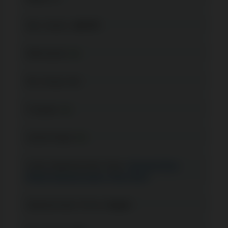
Max. Gewinn
x85.475
Wild-Symbol
Ja
Min. Einsatz
0,1
Freispiele
Ja
Symbol-Stapel
Ja
Casino-Spielautomaten-Typen
Echtgeld Slots
Mobile Spielautomaten
Video Slots
Spielautomaten-Thema
Angeln