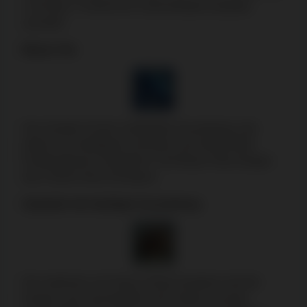
4 und das 7,5-fache für 5 benachbarte Symbole
auszahlt.
Blauer Hai
Das Symbol mit der niedrigsten Auszahlung, das
jedoch am häufigsten erscheint und wiederholte
Kombinationen ermöglicht. Fünf blaue Haie bringen
das 5-fache Ihres Einsatzes.
Symbole mit niedriger Auszahlung
Die restlichen vier Razor Shark Symbole sind die
Kamera, die Taucherbrille, die Flossen und die