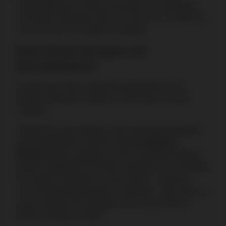
Sauerstoffflasche. Diese erscheinen am häufigsten
und haben denselben Wert: 0,1-fach für 3, 0,5-fach für
4 und 2,5-fach für 5 gleiche Symbole.
Razor Shark Free Spins und
Bonusfunktionen
Es gibt zwei Razor Shark Bonusfunktionen: Die
Nudge & Reveal-Funktion und die Razor Reveal-
Funktion.
Sobald Sie einen Mystery-Stack (Seetang-Symbole)
auf dem Bildschirm sehen, wird die
Nudge &
Reveal
Runde ausgelöst und die Seetang-Symbole
werden aufgedeckt. Darunter verbergen sich entweder
die anderen Symbole aus dem Spiel - so können
neue Gewinnkombinationen entstehen - oder aber ein
neues Symbol: Den goldenen Hai, der die Razor
Reveal Funktion auslöst.