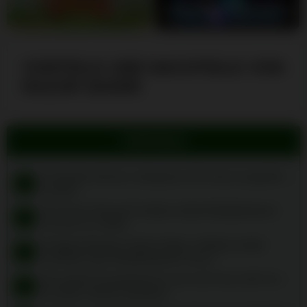
VORTEILE UND NACHTEILE VON
RAZOR SHARK
VORTEILE
Freispiele können unbegrenzt oft erneut ausgelöst
+
werden.
Die Razor Reveal-Funktion bietet Multiplikatoren
+
von bis zu 2.500x.
Nudging Mystery Stacks fügen zufällig Scatter-
+
Symbole oder Multiplikatoren hinzu.
Der große Einsatzbereich von 0,10 € bis 100 € ist
+
für jeden Spieler geeignet.