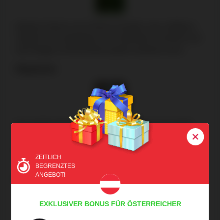
Mystery Stacks ist ein Bonus-Symbol, das zufällig in
Stapeln von mindestens vier Symbolen erscheint und
das Nudge & Reveal-Bonusspiel auslösen kann.
Megalodon
Der große Hai fungiert als Wild-Symbol und ersetzt
alle Symbole außer dem Scatter-Symbol. Wenn 3, 4
oder 5 Wild-Symbole erscheinen, erhalten Sie das
ZEITLICH
2,5-fache, 12,5-fache bzw. 50-fache Ihres Einsatzes.
BEGRENZTES
ANGEBOT!
Orangefarbener Hai
EXKLUSIVER BONUS FÜR ÖSTERREICHER