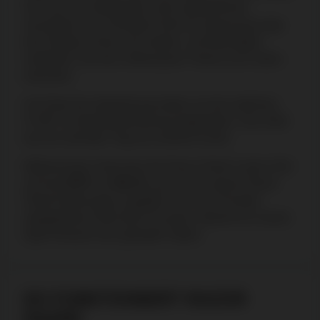
Hai“ auf und verfügt über einen bedrohlichen
Soundtrack, der mit jedem Dreh für Spannung sorgt.
Das Design ist klar und modern, mit lebendigen
Symbolen, die das Unterwasser-Thema zum Leben
erwecken.
Am Ende der Spielsitzung haben wir die restlichen
57,66 € via Banküberweisung abgehoben. Das Geld
war am nächsten Tag auf unserem Konto.
Während des Tests kam der Razor Shark Casino Slot
auf eine
RTP
von
96,1%,
was nach unseren Razor
Shark Erfahrungen ungefähr zum vom Provider
angegebenen Wert (96,7%) passt, obwohl wir unsere
Spiel-Session kurz gehalten haben.
SO FUNKTIONIERT RAZOR
SHARK