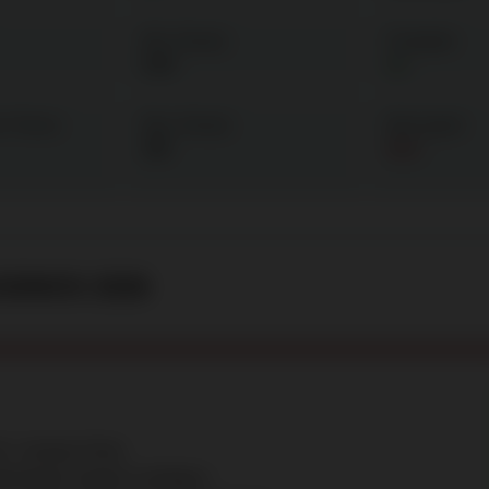
Min. Einsatz
Freispiele
0,20
Ja
en-Thema
Max. Einsatz
Bonusspiel
100
Nein
SINOS 2026
0+ Jackpot Slots;
hatsapp-Support verfügbar;