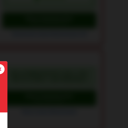
Bonus beanspruchen
Besuche Rooster.bet Casino
Rooster.bet Casino Bewertungen (14)
WILLKOMMENSPAKET: MAX. 175%
BIS ZU 14.000 € + 400 FREISPIELE
Bonus beanspruchen
Besuche Bearo Casino
Bearo Casino Bewertungen