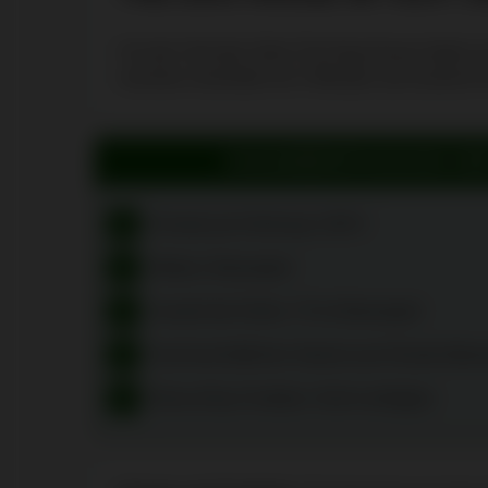
Für den Test des Slots The Dog House haben wir
erschien innerhalb von 5 Minuten auf unserem 
ZUSAMMENFASSUNG DER
+
Einsatz pro Drehung: 0,80 €
+
Modus: Basisspiel
+
Anzahl der Drehs: 75 im Basisspiel
+
Durchschnittlicher Gewinn pro Runde (Basis
+
Bonus Buy-Funktion: Nicht verfügbar