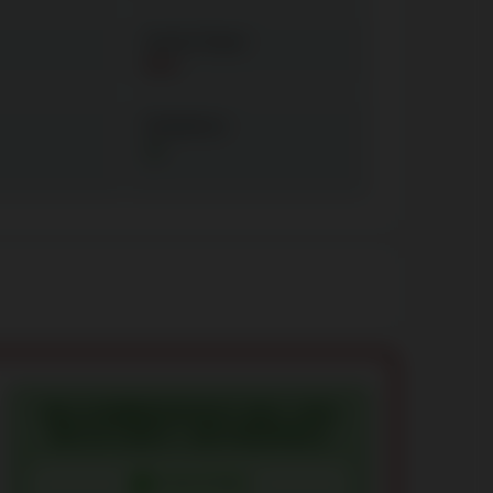
Symbol-Stapel
Nein
Multiplikator
Ja
WILLKOMMENSPAKET: MAX. 100%
BIS ZU 5.000 € + 300 FREISPIELE
ROOSTER2