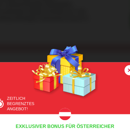
0+ vertrauenswürdige Spielanbieter;
uszahlungen erfolgen innerhalb von 2 Std;
ertrauenswürdiges Unternehmen Dama N.V.
äglicher Slot-Cashback bis zu 15 %
.200+ Slots mit Jackpot
onatliche Auszahlungen bis zu 75.000 €
ZEITLICH
 VIP-Stufen mit exklusiven Angeboten
BEGRENZTES
20+ Softwareprovider
ANGEBOT!
EXKLUSIVER BONUS FÜR ÖSTERREICHER