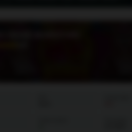
OG HOUSE BEWERTUNG
RTP
Jackpot-Spiel
96.5%
Nein
Scatter-Symbol
Technologie
Ja
JS, HTML5