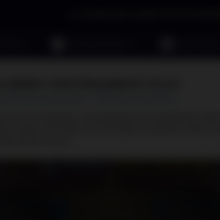
#1 GAMBLING GUIDE FÜR ÖSTERR
 Tests
Zahlungsmethoden
Casino Bonus
og House
Bonus ohne Einzahlung
Freispiele ohne Einzahlung
S DEMO VON PRAGMATIC PLAY
 bewerten wir online Casinos
Offenlegung von Werbung
n Sie die Funktionen, Auszahlungen und Volatilität des Spiels
ze machen. Wir heben auch die besten lizenzierten Online-Casi
Geld spielen können.