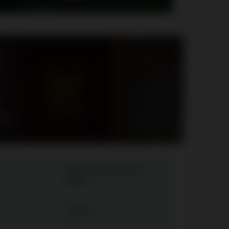
Veröffentlichungsdatum
2019
Walzen
5