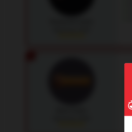
9
A
V
Rooster.bet Casino
Bewertung:
9.9
/10
2
T
1
M
5
1
Bearo Casino
Bewertung:
9.8
/10