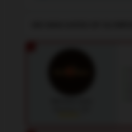
WO MAN GATES OF OLYMPU
1
C
1
1
B
K
Wild Robin Casino
Bewertung:
7.3
/10