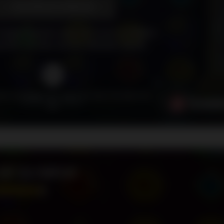
KOSTENLOS SPIELEN
 möglicherweise nicht im Casino verfügbar.
rüfen Sie dies mit der offiziellen Quelle
ken bestätige ich, dass ich über 18 Jahre alt
bin
OF OLYMPUS