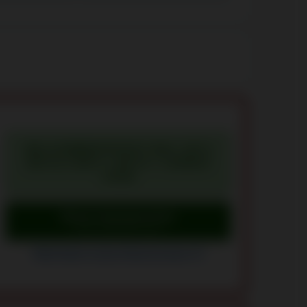
WILLKOMMENSPAKET: MAX. 100 %
BIS ZU 2.400 € + 360 FS + 1 BONUS
CRAB
Bonus beanspruchen
Besuche Wild Robin Casino
Wild Robin Casino Bewertungen (7)