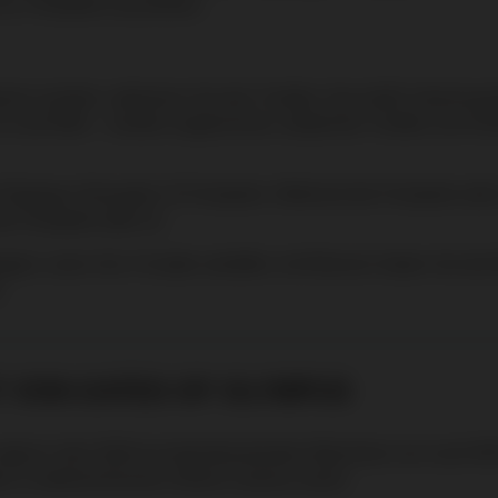
 an, Freispiele auszulösen.
winn erzielen, aktivieren Sie den Tumble. Das heißt: Gewinns
en 2x und 500x – werden angerechnet, sobald der Tumble zum En
 Olympus Slot gratis 15 Freispiele. Während die Freispiele akti
 Freispiele aktiv ist.
ngern, wenn Sie 3 Scatter antreffen. Auf Wunsch haben Sie die
.
IT VON GATES OF OLYMPUS
s zeigt im Jahr 2026 ein beeindruckendes Wachstum von rund 45
n in österreichischen Online-Casinos macht.