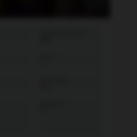
Veröffentlichungsdatum
2021
Walzen
6
Symbol-Stapel
Nein
Multiplikator
Ja