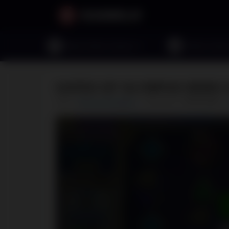
Beste Online Casinos
Online Casino
Online Casinos Österreich
Kostenlose Slots
Gates
Casinos mit hohen Gewinnchancen
Casinos mit schneller Auszahlung
Online Casino Mindesteinzahlung
GATES OF OLYMPUS DEMO 
Autor:
Simona Eichelberg
Aktualisiert:
08.08.2026