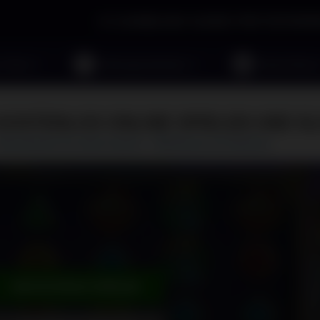
#1 GAMBLING GUIDE FÜR ÖSTERR
 Tests
Zahlungsmethoden
Casino Bonus
 of Olympus
Bonus ohne Einzahlung
Freispiele ohne Einzahlung
KOSTENLOS ONLINE SPIELEN UND SL
Wie bewerten wir online Casinos
Offenlegung von Werbung
UM ECHTGELD SPIELEN