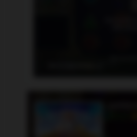
Das Spiel ist
Bitte überp
Mit dem Klic
GATES 
9.0/10