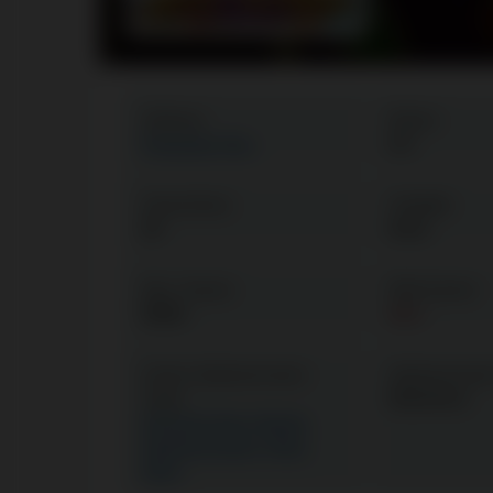
Software
Reihen
Pragmatic Play
6-5
Gewinnlinien
Volatilität
20
Hoch
Max. Gewinn
Wild-Symbol
5000x
Nein
Casino-Spielautomaten-
Spielautomat
Typen
Edelsteine
Echtgeld Slots
Mobile
Spielautomaten
Video
Slots