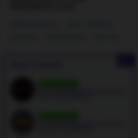
PRAGMATIC PLAY
Big Bass Bonanza
Gates of Olympus
Spaceman
Sweet Bonanza
Wolf Gold
NEU
NEUE CASINOS
WILLKOMMENSBONUS
WILLKOMMENSPAKET: MAX. 100% BIS ZU
5.000 € + 300 FREISPIELE
WILLKOMMENSBONUS
WILLKOMMENSPAKET: MAX. 175% BIS ZU
14.000 € + 400 FREISPIELE