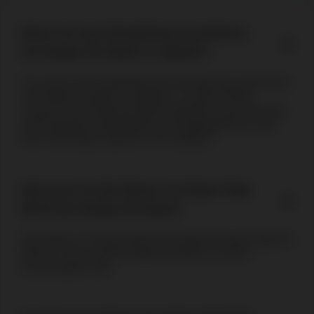
Muss ich eine Einzahlung vornehmen,
um Empty the Bank zu spielen?
Du musst nicht unbedingt eine Einzahlung vornehmen,
um Empty the Bank zu spielen. In vielen Online
Casinos, die Empty the Bank anbieten, kannst du den
Slot kostenlos ausprobieren. Echtgeldgewinne sind
dann allerdings natürlich nicht möglich.
Wie hoch ist die Return To Player Rate
(RTP) bei Empty the Bank?
Der Return To Player Wert bei Empty the Bank liegt bei
96,48 %. Das macht Empty the Bank zu einem
hochvolatilen Slot.