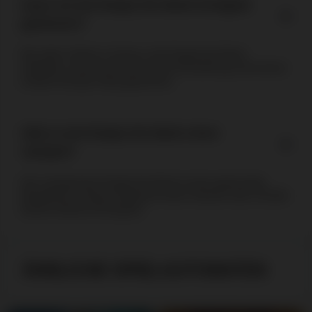
Kann ich bei Empty the Bank Echtgeld
gewinnen?
Bei allen Online Casinos, die Empty the Bank
anbieten, kannst du nach einer Einzahlung und einem
echten Einsatz Geld gewinnen.
Gibt es bei Empty the Bank einen
Jackpot?
Der Jackpot bei Empty the Bank ist der geknackte
Banktresor. Dieser bringt dir einen Gewinn des 10.000-
fachen deines Einsatzes.
ÄHNLICHE SPIELAUTOMATEN