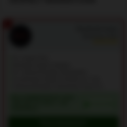
GESPIELT WERDEN KANN
1
Rooster.bet Casino
Bewertung:
9.9
/10
50+ Jackpot Slots;
Whatsapp-Support verfügbar;
90+ vertrauenswürdige Spielanbieter;
Auszahlungen erfolgen innerhalb von 2 Std;
Vertrauenswürdiges Unternehmen Dama N.V.
WILLKOMMENSPAKET: MAX.
100% BIS ZU 5.000 € + 300
ROOSTER2
FREISPIELE
Bonus beanspruchen
Besuche Rooster.bet Casino