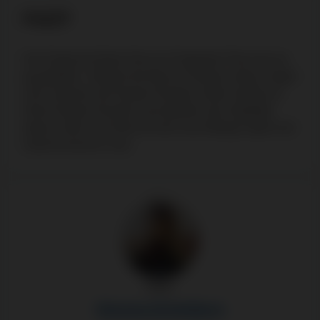
FAZIT
Der Empty the Bank Slot von Pragmatic Play hat uns
gut gefallen. Obwohl die Bonus Features etwas mager
sind, kommen die Respin-Runden relativ häufig vor.
Diese Respin-Runden sind definitiv das Highlight
dieses Slots und holen für dich eine Menge Spaß und
Gewinnchancen raus.
Autor:
Simona Eichelberg