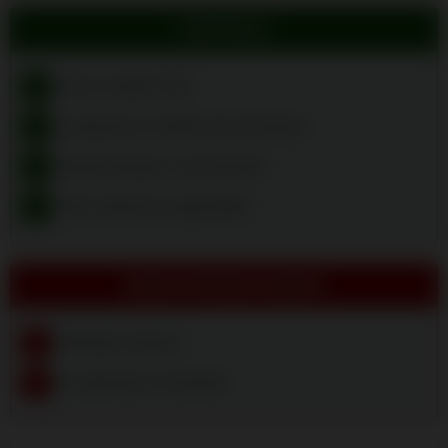
VORTEILE
+
Hoch volatiler Slot
+
Jackpot bei 10.000x des Einsatzes
+
Streak Respins und Ante Bet
+
Sehr liebevoll ausgestaltet
EINSCHRÄNKUNGEN
–
Wenige Features
–
Es gibt keine Freispiele