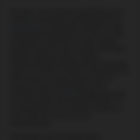
Die Online Casino Handyrechnung Zahlung ist eine
verfügbare und populäre Einzahlungsmethode wie
PaysafeCard
für Casinospieler in Österreich. Dabei
wird der gewünschte Betrag von 5 €-50 €, was ideal
für Neulinge ist, direkt über das mobile Endgerät
transferiert, wobei die Kosten entweder vom Prepaid-
Guthaben abgezogen oder der nächsten
Monatsrechnung des Mobilfunkanbieters hinzugefügt
werden. Der technische Prozess ist unkompliziert und
läuft innerhalb von wenigen Minuten. Nach der
Auswahl im Casino-Kassenbereich wird die
Transaktion mittels einer
SMS
Bestätigung oder über
ein verschlüsseltes USSD-Protokoll autorisiert. Für
die Nutzung fallen keine zusätzlichen Gebühren an,
weder seitens des Casinos noch des
Mobilfunkanbieters.
Bitte beachten, dass die Handyrechnung