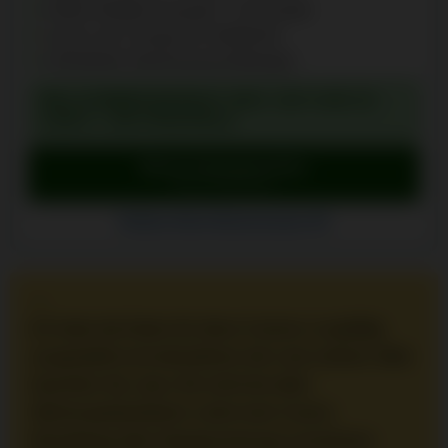
Große Anbieter-Auswahl - 70 Provider
Lizenz von Curaçao Nr. 8048/JAZ
Unlimitierte Gewinnausschüttungen
WILLKOMMENSBONUS: MAX. 100 % BIS ZU
2.600 € + 260 FREISPIELE
Bonus beanspruchen
Besuche Rolling Slots
Rolling Slots Bewertungen (8)
“
Ich habe die Daten für diese Casinos sorgfältig
ausgewählt und aktualisiere die Liste zeitnah. Bitte
beachten Sie, dass Sie nicht bei allen
Glücksspielanbietern sofort eine Casino
Einzahlung über Handyrechnung vornehmen