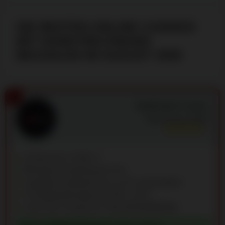
DIE BESTEN ONLINE CASINOS
MIT HANDYRECHNUNG
BEZAHLEN IM AUGUST 2026
1
SpinEmpire Casino
Bewertung:
8.8
/10
Turniere bis 2,4 Mio. €
Minimale Einzahlung ab 10 €
Loyalitäts-Cashback bis zu 15 % wöchentlich
13 Kryptowährungen wie BTC, ETH
Lizenz der Curaçao Nr. OGL/2024/589/0556