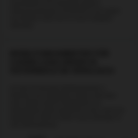
ausschließlich für Einzahlungen gültig ist.
Gewinnauszahlungen sind technisch nicht möglich
und erfordern immer eine im Casino verfügbare
Alternative.
MOBILFUNKANBIETER FÜR
CASINO-ZAHLUNGEN IN
ÖSTERREICH IM VERGLEICH
Ich habe die führenden Mobilfunkanbieter in
Österreich einer detaillierten Analyse unterzogen.
Diese Tabelle zeigt ihre Marktposition, die
Netzstabilität und die spezifischen Limits, welche die
Eignung der Tarife für mobile Casino-Zahlungen im
Jahr 2026 bestimmen: