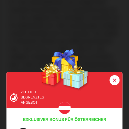
Nr. OGL/2024/589/0556 und schlägt Ihnen
schnelle Einzahlungen mit Handyrechnung von
A1, Drei, Magenta und sofortigem Gutschrift auf
Ihr Spielerkonto vor. Alle Auszahlungen erfolgen
schnell innerhalb von 0-24 Stunden. Die Spieler
in Österreich können aus Willkommensbonus
max. 100 % bis zu 1.100 € + 255 FS, 100-
stufigem Treueprogramm von bis zu 50.000 €
plus 1.500 Freispielen und 60%-Reload-Bonus
am Wochenende von bis zu 300 € plus 60 Free
Spins auswählen.
ZEITLICH
Willkommensbonus
Max. 100 % bis zu 1.100 € + 255 FS
BEGRENZTES
5 €-50 € per Handyrechnung, 10
Einzahlungslimits
ANGEBOT!
€-10.000 € mit anderen Methoden
Einzahlungszeit
Sofort
Gebühren
0%
EXKLUSIVER BONUS FÜR ÖSTERREICHER
E-Wallets/Krypto: 24 Stunden/sofort;
Auszahlungszeit
Bank: 1-3 Tage