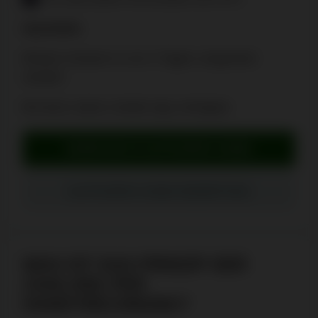
Nachteile:
❌ Boni müssen in nur 5 Tagen umgesetzt
werden
❌ Keine native mobile App verfügbar
GEHEN SIE ZU GLITCHSPIN CASINO
GLITCHSPIN CASINO BEWERTUNG
WAS IST DAS PRINZIP DER
ZAHLUNG PER
HANDYRECHNUNG?