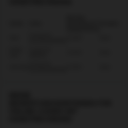
HANDYRECHNUNG
Min./max.
Casino
Lizenz
Einzahlung mit
Einzahlungsze
Handyrechnung
Curaçao Nr.
Slota
5 €-50 €
Sofort
OGL/2024/589/0556
Rolling
Curaçao Nr.
5 €-50 €
Sofort
Slots
1668/JAZ
Curaçao Nr.
GlitchSpin
5 €-50 €
Sofort
OGL/2024/589/0556
MEINE
BEWERTUNGSKRITERIEN FÜR
ONLINE CASINO MIT
HANDYRECHNUNG