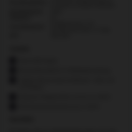
Einzahlungslimits
€-10.000 € mit anderen Methoden
Einzahlungszeit
Sofort
Gebühren
0%
E-Wallets/Krypto: 0-24
Auszahlungszeit
Stunden/sofort; Bank: 1-3 Tage
RTP
Über 96%
Vorteile:
Über 8.000 Spiele;
Benutzerfreundliche 5 €-Mindesteinzahlung;
Tägliche Bonus-Karte mit Münzen-, Geld- und
FS-Preisen;
Exklusive Telegram-Boni von bis zu 1.000 €;
50%-Wochenende-Bonus bis zu 250 €.
Nachteile:
❌ Höhere Bonus-Wettanforderungen von 45x;