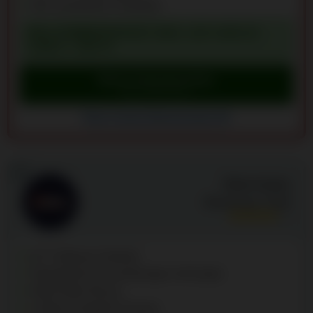
300 umsatzfreie Freispiele
WILLKOMMENSPAKET: MAX. 125 % BIS ZU
3.000 € + 300 FS
Bonus beanspruchen
Besuche Ritzo Casino
Ritzo Casino Bewertungen (8)
4
Slota Casino
Bewertung:
7.6
/10
227 Software Anbieter
Tagesgleiche Auszahlungen mit Krypto
High Roller Bonus
4 aktive Echtgeld Turniere