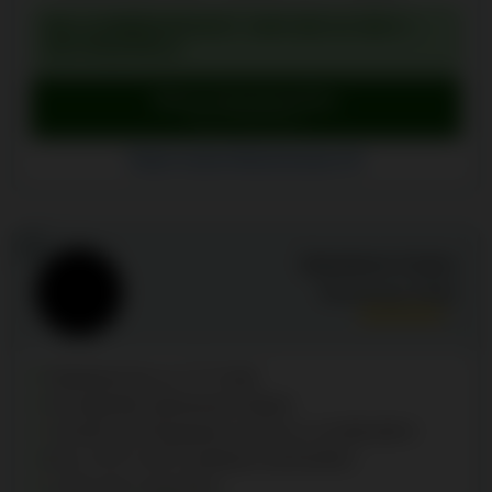
WILLKOMMENSPAKET: 100% BIS ZU 500 € +
200 FREISPIELE
Bonus beanspruchen
Besuche Realz Casino
Realz Casino Bewertungen (4)
20
Spinwinera Casino
Bewertung:
8.9
/10
Rakeback bis zu 17 % total
40 originelle Spinwinera-Spiele
Turniere mit Preispools von bis zu 12.000.000 €
Bis zu 25 %-VIP-Cashback wöchentlich
Lizenz der Costa Rica