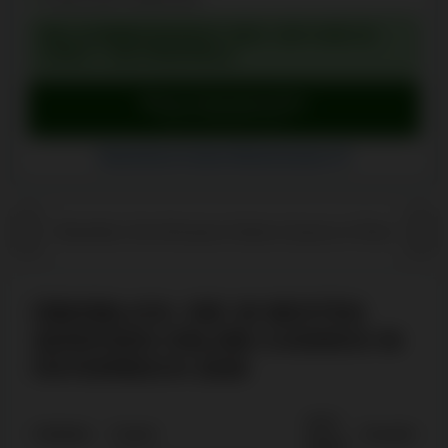
WILLKOMMENSBONUS: MAX. 100 % BIS ZU
2.500 € + 250 FREISPIELE
Bonus beanspruchen
Besuche Spinwinera Casino
Spinwinera Casino Bewertungen (7)
Überblick: Die 20 besten Online-Casinos in Österreich
ÜBERBLICK: DIE 20 BESTEN
SERIÖSEN ONLINE-CASINOS IN
ÖSTERREICH 2026
KYC-
Anbieter
Lizenz
Auszahlung
Dauer