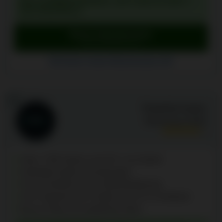
WILLKOMMENSBONUS: 100 % BIS ZU 500 € +
200 FREISPIELE
Bonus beanspruchen
Besuche Mr.Punter Casino
Mr.Punter Casino Bewertungen (10)
18
PowerUp Casino
Bewertung:
8.9
/10
Über 7.000 Spiele und 470+ Live-Spiele
Sofortige Krypto-Auszahlungen
25 %-Cashback mit 1x-Wettanforderung
VIP-Programm mit 5 Stufen und 15 %-Cashback
Bonus-Shop mit zusätzlichen Boni