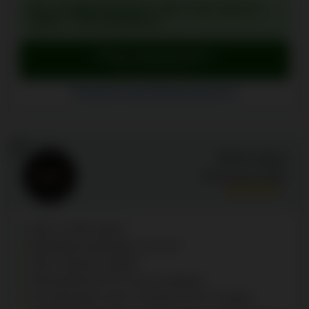
WILLKOMMENSBONUS: MAX. 150 % BIS ZU
3.000 € + 350 FREISPIELE
Bonus beanspruchen
Besuche PowerUp Casino
PowerUp Casino Bewertungen (5)
19
Realz Casino
Bewertung:
8.9
/10
Über 12.000 Spiele
Mindesteinzahlungen von 10 €
400+ exklusive Spiele
Wöchentlicher 25 %-Live-Cashback
Auszahlungen unter 1 Stunde mit 15+ Kryptos