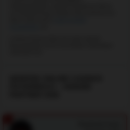
Zahlungsmethoden, darunter Paysafecard, Bitcoin
und Handyrechnung. Darüber hinaus zeichnen sich
diese Casinos durch
Casino schnelle
Auszahlungen
aus.
In diesem Review finden Sie zudem aktuelle
Bonusangebote, die für verschiedene Spielertypen
interessant sind.
SERIÖSE ONLINE CASINOS
ÖSTERREICH – UNSERE
PARTNER 2026
1
Rooster.bet Casino