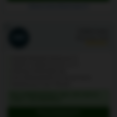
Slotrave Casino Bewertungen (7)
9
Coldbet Casino
Bewertung:
9.1
/10
Niedrige Mindesteinzahlung von 5 €
Täglicher Cashback von bis zu 11 %
Dedizierte Android-Mobil-App
Keine Abhebungslimits pro Tag oder Monat
Registrierung in unter 2 Minuten
WILLKOMMENSBONUS: MAX. 100 % BIS ZU
1.500 € + 150 FREISPIELE
Bonus beanspruchen
Besuche Coldbet Casino