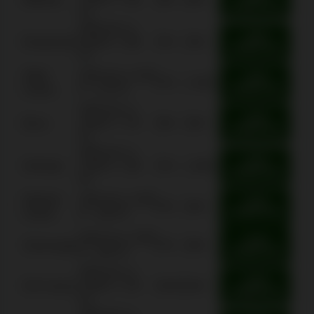
ANBIETER
FS
100% bis zu
ZUM
Rooster.bet
5.000 € + 300
97%
250+
ANBIETER
FS
20bet
100% bis zu 220
ZUM
97%
1.100+
ANBIETER
Casino
€ + 170 FS
125% bis zu
ZUM
Bizzo
3.550 € + 175
96%
300+
ANBIETER
FS
100% bis zu
ZUM
Hell Spin
2.400 € + 150
97%
1.400+
ANBIETER
FS
National
100% bis zu 300
ZUM
97%
500+
ANBIETER
Casino
€ + 150 FS
100% bis zu 500
ZUM
Stonevegas
97%
690+
ANBIETER
€ + 200 FS
150% bis zu
ZUM
ICE Casino
1.500 € + 270
95,9%
150+
ANBIETER
FS