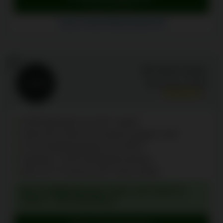
Besuche Lizaro Casino
Lizaro Casino Bewertungen (8)
11
BC.Game Casino
Bewertung:
8.9
/10
Sofortzahlungen via 150+ cryptos
Interne BC-Token für Austausch gegen Cash
15 %-Empfehlungsbonus bis 853 €
Niedrige 1 USDT-Mindesteinzahlung
Mehr als 70 exklusive BC.Game-Spiele
WILLKOMMENSPAKET: MAX. 120 % BIS ZU
4.000 $ + 400 FREISPIELE