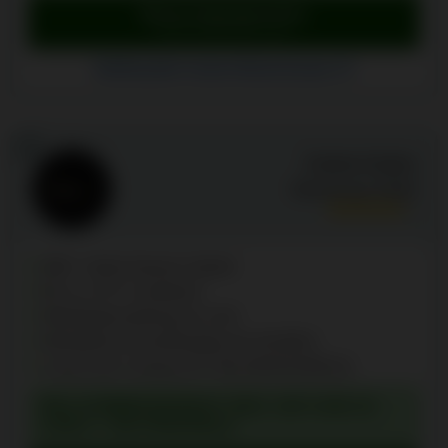
Bonus beanspruchen
Besuche BetRepublic Casino
BetRepublic Casino Bewertungen (7)
13
Casina Casino
Bewertung:
8.9
/10
880+ Sofort-Gewinn-Spiele
Bis zu 15 % Cashback
Mindesteinzahlung nur 10 €
Monatliche Auszahlungen bis 40.000 €
Lizenz der Curaçao Nr. OGL/2024/129/0131
WILLKOMMENSBONUS: MAX. 100 % BIS ZU
2.000 € + 300 FREISPIELE