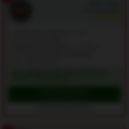
Bearo Casino
Bewertung:
9.8
/10
Täglicher Slot-Cashback bis zu 15 %
1.200+ Slots mit Jackpot
Monatliche Auszahlungen bis zu 75.000 €
5 VIP-Stufen mit exklusiven Angeboten
120+ Softwareprovider
WILLKOMMENSPAKET: MAX. 175% BIS ZU
14.000 € + 400 FREISPIELE
Bonus beanspruchen
Besuche Bearo Casino
Bearo Casino Bewertungen