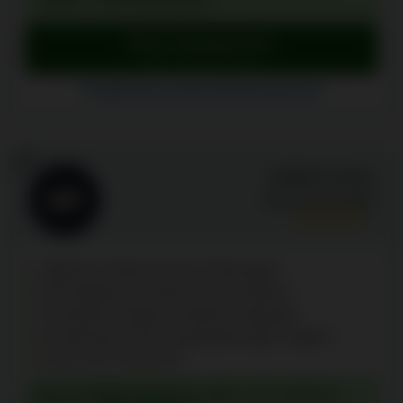
3.500 € + 250 FREISPIELE
Bonus beanspruchen
Besuche FreddyVegas Casino
FreddyVegas Casino Bewertungen (6)
16
Goldbet Casino
Bewertung:
8.9
/10
Tägliches Glücksrad mit 3 Drehungen
50 Freispiele als erster Check-in-Bonus
35 exklusive Spiele im Bereich Originale
Einzahlung mit 30+ Kryptowährungen möglich
Lizenz von Costa Rica
WILLKOMMENSBONUS: MAX. 175 % BIS ZU