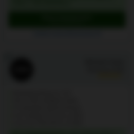
4.500 € + 200 FREISPIELE
Bonus beanspruchen
Besuche Goldbet Casino
Goldbet Casino Bewertungen (8)
17
Mr.Punter Casino
Bewertung:
8.9
/10
Mindesteinzahlung nur 10 €
Über 10.000 verfügbare Spiele
25 unterstützte Sprachversionen
Live Cashback 25 % bis zu 200 €
Lizenz der PAGCOR Nr. 22-0025