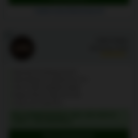
Coldbet Casino Bewertungen (6)
10
Lizaro Casino
Bewertung:
9.0
/10
Minimale Einzahlung ab 10 €
Wöchentlicher Cashback bis 15 %
Über 31.960 verfügbare Spiele
Eigener Bonus-Shop mit Coins
Lizenz von Costa Rica
WILLKOMMENSBONUS: MAX. 100 % BIS ZU
3.000 € + 350 FREISPIELE
Bonus beanspruchen