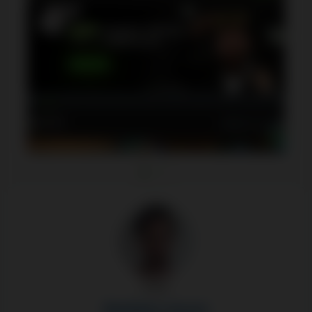
Autor:
Bashkim Vurcer