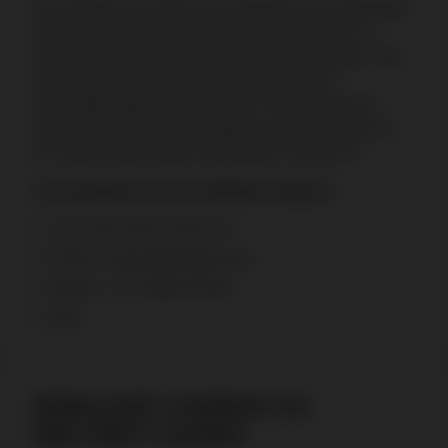
Im FAQ-Bereich findest du hauptsächlich Sportwetten
Themen und keine detaillierten Informationen zu
Zahlungslimits oder casinospezifischen Fragen. Wer
gerne mailt, kann den Kundenservice unter
support@weltbet.com erreichen. Weltbet steht dir
sogar eine Hotline zur Verfügung, die allerdings nur
mit englischsprachigen Mitarbeitern besetzt ist.
So kontaktierst du den Weltbet Support:
Live-Chat rund um die Uhr
E-Mail: support@weltbet.com
Telefon: +44 7399 007302
FAQ
ÄHNLICHE CASINOS ZU
WELTBET CASINO