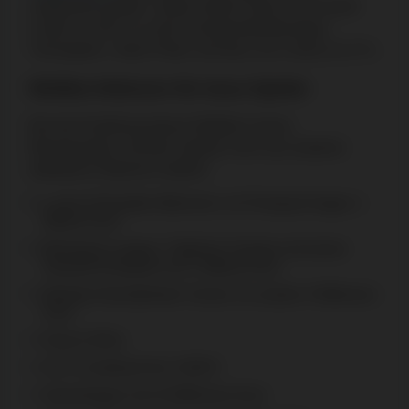
umgesetzt werden. Dabei zählen Slots und Scratch
Cards zu 100 % zu den Umsatzanforderungen,
Tischspiele, Video Poker und das Live Casino zu 5 %.
Weltbet Aktionen für treue Spieler
Bei der Erstellung dieser Weltbet Casino
Bewertungen, konnten Spieler noch aus anderen
attraktiven Aktionen wählen:
Lucky 6 Roulette Wahnsinn: Im Preispool liegen 1
Million Euro
Blackjack League: Tägliche Turniere mit einem
Gesamt-Preispool von 1 Million Euro
Wazdan Wunderkiste Turnier: Es warten 5 Millionen
Euro
Drop & Wins
20 % Cashback bis 2.000 €
Spinoleague mit 10 Millionen Euro