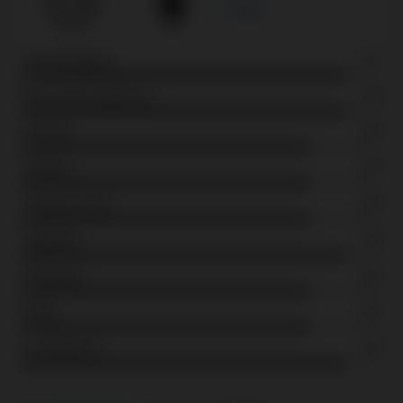
+ 2 Mehr
Zuverlässigkeit
9.7
Benutzerfreundlichkeit
9.6
Aktionen
8.5
Software
8.9
Spielautomaten
8.5
Spielarten
9.3
Zahlungen
8.2
Mobil
8.1
Kundendienst
9.3