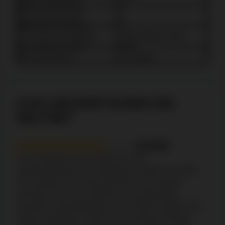
💲 Min. Einzahlung
20 €
❗ Bonusbedingungen
30x
🎰 Software Anbieter
55+
📱 Mobile Kompatibilität
Android, iPhone, iPad
🎲 Anzahl der Spiele
2.000+
🆘 Kundendienst
24/7-Support
ZAHLUNGSMETHODEN BEI
WELTBET
8.2/10
In der Weltbet Kasse stehen dir viele
Zahlungsoptionen zur Verfügung, sodass du sicher
eine findest, die für dich bequem ist. Du kannst
zwischen 20 € und 10.000 € je nach Methode
einzahlen. Mit Kreditkarten sind 2.500 € möglich, bei
Skrill und Neteller 1.000 € und mit Rapid Transfer