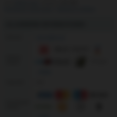
Autor:
Bashkim Vurcer
Aktualisiert:
28.07.2026
Wie bewerten wir online Casinos
Offenlegung von Werbung
ALLGEMEINE INFORMATIONEN
Webseite
www.weltbet.com
Software-
Anbieter
+ 50 Mehr
Gegründet
2020
Einzahlungsm
ethoden
+ 2 Mehr