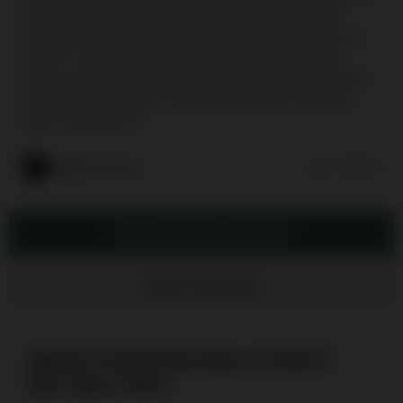
ist riesig, egal ob Klassiker wie Book of Dead oder
neuere Sachen. Es gibt auch coole treue-aktionen wie
die 20 % cashback, das rettet einem manchmal die
woche wenn es mal nicht so läuft ;) Auszahlung auf die
Visa hat zwar knapp 24 Stunden gedauert, aber kam
ohne Probleme an.
Weltbet Casino
0
0
BEWERTUNG HINZUFÜGEN
MEHR ANZEIGEN
BENUTZERFREUNDLICHKEIT
BEI WELTBET