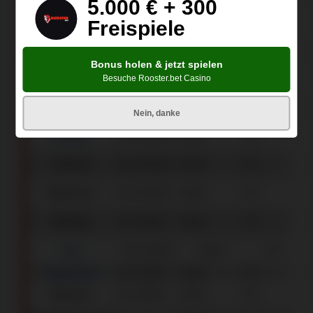
5.000 € + 300
Skrill
20–10.000 €
Sofort
0 %
2
Freispiele
CashtoCode
20–800 €
Sofort
0 %
2
Bonus holen & jetzt spielen
Neteller
20–10.000 €
Sofort
0 %
2
Besuche Rooster.bet Casino
Scardu
20–1.000 €
Sofort
0 %
2
Nein, danke
Bitcoin
20–10.000 €
Sofort
0 %
2
Litecoin
20–10.000 €
Sofort
0 %
2
Ethereum
20–10.000 €
Sofort
0 %
2
Revolut
20–2.000 €
Sofort
0 %
2
Visa
10–2.500 €
Sofort
0 %
Mastercard
10–2.500 €
Sofort
0 %
2
Maestro
10–2.500 €
Sofort
0 %
2