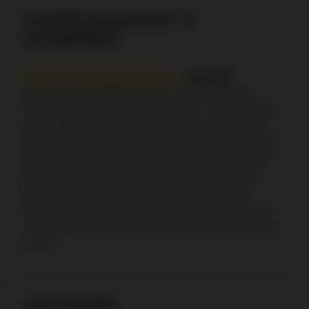
ZUVERLÄSSIGKEIT &
SICHERHEIT
9.7/10
Mit der Glücksspiellizenz von Curaçao und SSL-
Verschlüsselungen sorgt Bellona N.V., der Betreiber
des Weltbet Casinos für eine faire Umgebung zum
Spielen. Alle Daten und Zahlungen werden dadurch
bestens geschützt und deine Informationen bleiben
dort, wo sie hingehören. Die Ergebnisse bei den
einzelnen Spielen werden von einem Random
Number Generator überwacht, der sicherstellt, dass
nur der Zufall eingreift und es zu keiner Manipulation
kommt.
SOFTWARE