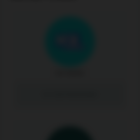
Ice Casino
Ice Casino Bewertungen