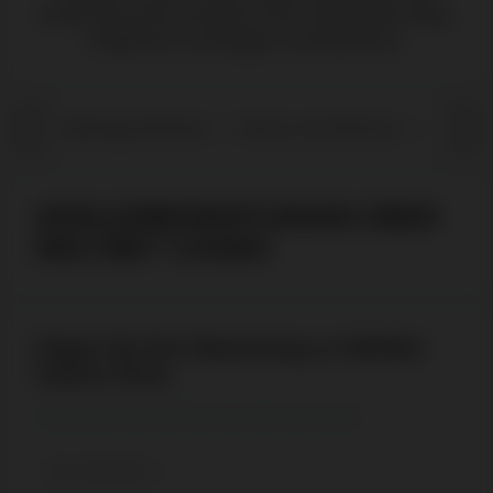
besitzt sehr gute Kenntnisse über verschiedene Blog-
Plattformen wie Blogger und WordPress.
Zahlungsmethoden
Bonus und Aktionen
Slots
SPIELERBEWERTUNGEN ÜBER
WELTBET CASINO
Fügen Sie Ihre Bewertung zu Weltbet
Casino hinzu