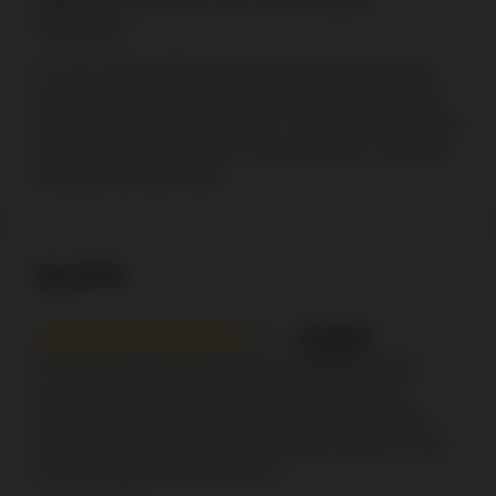
Megaways und einem Live Casino bestens
unterhalten.
Im Live Casino findest du alle Spiele, die du gegen
einen echten Dealer spielen kannst. Darunter Andar
Bahar, Sic Bo, Ruby Blackjack, Cash or Crash, Speed
Baccarat, Football Studio, Casino Holdem, Lightning
Roulette und viele mehr.
SLOTS
8.5/10
Die Spielautomaten kannst du im Weltbet Casino
auch nach Anbietern sortieren oder du nutzt die
Suchfunktion, um einen bestimmten Titel zu finden.
Bei den Weltbet Casino Bewertungen fanden wir die
vielen Kategorien sehr hilfreich.