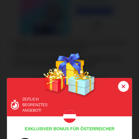
Wählen Sie die passende Währung und nutzen Sie
die Promo-Code, falls vorhanden.
Geben Sie Ihre Namen, Adresse, Telefonnummer
ein und schließen die Anmeldung ab.
ZEITLICH
BEGRENZTES
ANGEBOT!
EXKLUSIVER BONUS FÜR ÖSTERREICHER