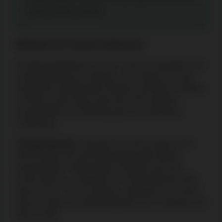
Konto entfernt werden.
Weitere Ice Casino Aktionen
Das Bonusprogramm von Ice Casino konzentriert sich
auf die Bindung von Spielern. Das zeigt sich in den
zahlreichen gamifizierten Aktionen wie Bonus-Spielen
und dem Lucky-Shop sowie den VIP-Vorteilen,
einschließlich der Erhöhung des wöchentlichen
Cashbacks.
Treueprogramm
: Tauschen Sie die für jeden 2.5 €-
Slot-Einsatz und wöchentliche/schnelle Quests
gesammelten Punkte gegen Echtgeld und neue
Levels (99) aus. Profitieren von wöchentlichem 90%-
Bonus, bis zu 12%-Cashback, exklusiven Ice Casino
Bonus Codes und Geburtstagsboni wie Freispiele und
Bonus-Geld.