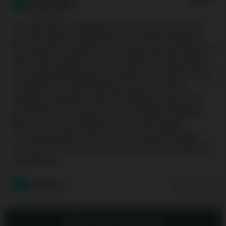
Felix Stein
03.09.2025
Ich hatte hohe Erwartungen an Ice Casino, aber nach
ein paar Wochen Spielzeit bin ich ziemlich enttäuscht.
Die Auswahl an Spielen ist zwar groß, aber die Gewinne
wirken eher zufällig, was mich frustriert hat. Besonders
die Umsatzbedingungen für die Boni sind extrem schwer
zu erfüllen. Ich habe mehrmals versucht, mit dem
Support zu sprechen, aber die Antworten waren meist
nicht hilfreich und kamen erst nach längerer Wartezeit.
Was mir auch nicht gefallen hat, sind die langen
Auszahlungszeiten, die mich nervös gemacht haben.
Für mich ist Ice Casino daher nicht mehr der richtige Ort
zum Spielen.
Ice Casino
0
0
BEWERTUNG HINZUFÜGEN