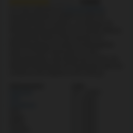
5.9/10
Ice Casino stellt Ihnen 23
Zahlungsmethoden
,
darunter Bankkarten, E-Wallets wie Skrill und
Kryptowährungen wie Bitcoin, zur Verfügung. Die
Mindesteinzahlung beträgt 10 € für mehrere Optionen,
ausgenommen Bitcoin mit der höchsten 45 €-
Mindesteinzahlung. Die oberen Einzahlungslimits
liegen auf 25.000 € fast für jede Ice Casino
Zahlungsmethode, außer Mastercard und VISA. Die
Webseite bearbeitet alle Ihre Einzahlungen sofort und
schreibt sie ohne Gebühren auf Ihr Konto gut.
Zahlungssystem
Limits
Mastercard
10 € - 14.500 €
VISA
10 - 14.500 €
PaysafeCard
10 - 25.000 €
Skrill
10 - 25.000 €
Neteller
10 - 25.000 €
MiFinity
16 - 25.000 €
Jetonbank
10 - 25.000 €