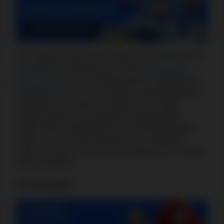
Die Plattform bietet neuen Spielern aus Österreich 50
Freispiele als exklusiven Ice Casino
Bonus ohne
Einzahlung
nach der Verifizierung ihrer Identität. Die
Freispiele sind mit einer 5-fachen Umsatzbedingung
verbunden und müssen innerhalb von 3 Tagen
genutzt werden. Die maximale Auszahlung bei
diesem Bonus beträgt 500 €, und der Bonusbetrag
richtet sich nach den Gewinnen aus Freispielen.
Keine Ice Promo Code ohne Einzahlung ist von Ihnen
dafür erforderlich.
Ice Freispiel