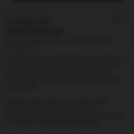
6.5
KI Analyse der
Nutzererfahrungen
Diese Zusammenfassung wurde von AI auf der Grundlage aktueller
Bewertungen erstellt.
07.01.2026
Ice Casino bietet 2 von 8 Bewertungen sehr positive und
3 von 8 Bewertungen eher kritische Erfahrungen. Die
Spielplattform überzeugt mit einer umfangreichen
Spieleauswahl, fairen Willkommensboni und schnellen
Transaktionen.
Zahlreiche Nutzer loben die benutzerfreundliche
Plattform, große Spielvielfalt und attraktive
Bonussysteme. Die Auszahlungen werden mehrheitlich
als zügig und unkompliziert wahrgenommen.