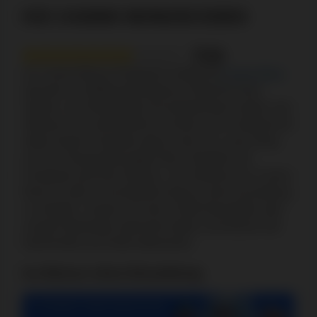
ICE CASINO BONUSCODES
7/10
Ice Casino Bonus Programm enthält elf
Casino Boni
,
darunter ein Willkommensbonus-Paket für neue
Spieler, vier Reload-Boni für bestehende Kunden und
Aktionen wie wöchentliche Turniere und Cashback für
aktive Nutzer. Daneben gibt es den Ice Lucky-Shop,
wo Sie Treuepunkte gegen Boni, Bargeld und
Freispiele tauschen können. Um exklusive Ice Casino
Bonus Codes, einschließlich Bonus ohne Einzahlung,
zu erhalten, müssen Sie den E-Mail-Newsletter oder
soziale Netzwerke abonniert haben und danach die
Nachrichten als Erster bekommen.
Ice Bonus ohne Einzahlung