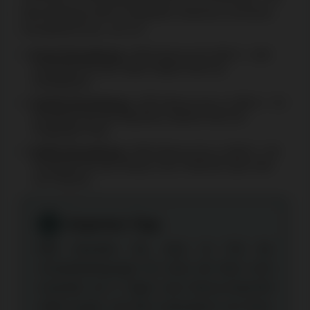
Bonusbetrag sowie Freispielen-Gewinne mit einem
Einsatzlimit max. von 5 €.
Erste Einzahlung:
100%-Bonus bis 500 € + 100
Freispiele für den Joker Stoker-Slot von
Endorphina.
Zweite Einzahlung:
125%-Bonus bis zu 500 € + 70
Freispiele für den Big Bass Splash-Slot von
Pragmatic-Play.
Dritte Einzahlung:
150%-Bonus bis zu 500 € + 50
Freispiele für den Sticky Coin: Hold the Spin-Slot
von Gamzix.
Experten Tipp
Bitte beachten Sie, dass im Fall die
Umsatzbedingungen für einen der Boni nicht
innerhalb von 5 Tagen nach Bonus-Gutschrift
erfüllt werden, die Boni automatisch von Ihrem