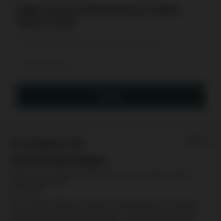
Fügen Sie Ihre Bewertung zu Realz
Casino hinzu
Senden
7.5
KI Analyse der
Nutzererfahrungen
Diese Zusammenfassung wurde von AI auf der Grundlage aktueller
Bewertungen erstellt.
30.07.2026
Das Casino bietet schnelle Auszahlungen, die bereits
innerhalb eines Tages erfolgen. 3 von 4 Bewertungen