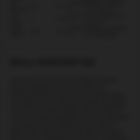
Live
10.000
Softgate, Pragmatic
40+
0,10 €
Baccarat
€
Live, Iconic 21
Live
4.150
OnAir, Imagine Live,
5
0,10 €
Poker
€
Iconic 21
Game
4.500
PlayTech, Pragmatic
110+
0,10 €
Shows
€
Live, Stakelogic
REALZ SPORTWETTEN
Sportwetten sind in die Realz-Plattform integriert,
sodass österreichische Spieler auf über 30
Lieblingsdisziplinen wetten können. Darunter finden
Sie beliebte Titel wie Fußball, Eishockey, Basketball,
Tennis, E-Sport sowie exotische Titel wie Darts und
Curling. Für einige Künste können Sie eine bestimmte
Liga auswählen und entweder an Live- oder Pre-
Match-Wetten teilnehmen. Zu den Boni für Wettfans
gehören Fiat- und Krypto-Einzahlungen, zum Beispiel