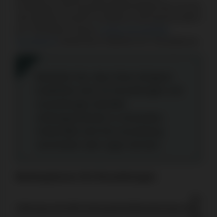
Einzahlung. Das Auszahlungslimit beginnt bei 10 € für
alle Optionen und 60 € via Bitcoin und erreicht 5.000 €
pro Transaktion. Dieses
Casino mit schneller
Auszahlung
erhebt keine Gebühren für Transaktionen.
Beachten Sie, dass Ihnen dringend
empfohlen wird, für Einzahlungen und
Auszahlungen dieselbe
Zahlungsmethode zu verwenden.
Andernfalls wird Ihre Auszahlung
verschoben oder sogar storniert.
Bankoptionen für Einzahlungen
Gebühr
Zahlungssystem
Einzahlungslimits
Bearbeitungszeit
für die