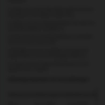
aufzuladen.
Klicken Sie auf das blaue Münzsymbol mit einem
Pluszeichen in der oberen rechten Ecke.
Wählen Sie eine Zahlungsmethode, die unter Fiat-
und Krypto-Optionen verfügbar ist.
Geben Sie den Einzahlungsbetrag an und halten
Sie sich an die Casino-Limits.
Bestätigen Sie die Transaktion und warten Sie
einige Minuten, bis das Geld gutgeschrieben ist.
Fordern Sie Ihren aktiven Realz Bonus an und
beginnen Sie zu spielen.
Zahlungsmethoden für Auszahlungen
Gebü
Zahlungssystem
Abhebungsgrenzen
Bearbeitungszeit
für di
Rück
Bitcoin
60 € - 5.000 €
0–24 Stunden
0 %