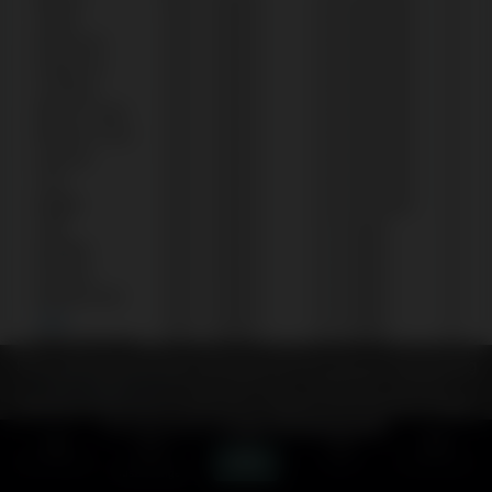
Tether
10 € - 5.000 €
0–24 Stunden
0 %
Ethereum
10 € - 5.000 €
0–24 Stunden
0 %
Dogecoin
10 € - 5.000 €
0–24 Stunden
0 %
Cardano
10 € - 5.000 €
0–24 Stunden
0 %
Bitcoin Cash
10 € - 5.000 €
0–24 Stunden
0 %
Binance Coin
10 € - 5.000 €
0–24 Stunden
0 %
Litecoin
10 € - 5.000 €
0–24 Stunden
0 %
Tron
10 € - 5.000 €
0–24 Stunden
0 %
Ripple
10 € - 5.000 €
0–24 Stunden
0 %
Skill
10 € - 5.000 €
0–3 Tagen
0 %
Neteller
10 € - 5.000 €
0–3 Tagen
0 %
Revolut
10 € - 5.000 €
0–3 Tagen
0 %
MasterCard
10 € - 3.000 €
0–3 Tagen
0 %
Visa
10 € - 3.000 €
0–3 Tagen
0 %
Bank Trasnfer
10 € - 5.000 €
0–3 Tagen
0 %
Durch die Nutzung dieser Website stimmen Sie der Verwendung
von Cookies zu, um die Leistung zu verbessern und Ihre
Echtgeld-Casino
Auszahlungen bei Realz können bis
Benutzererfahrung zu optimieren. Weitere Informationen finden
zu 3 Werktage Bearbeitungszeit in Anspruch nehmen,
Sie auf unserer
Cookie-Richtlinieseite.
also planen Sie Ihre Anfragen entsprechend.
OK
Neue Casinos
Schnelle
Menü
Boni
Bewertungen
Auszahlungen
Gehen Sie in Ihrem Casino-Konto zum