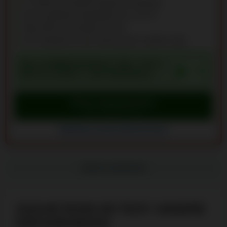
5 %-Bonus auf jede Krypto-Einzahlung
Drei Cashback-Angebote bis zu 10 %
Über 800 Live-Dealer-Tische
30 Freispiele für die Nutzung der mobilen App
WILLKOMMENSBONUS: MAX. 100 %
1WP
BIS ZU 14.000 € + 300 FREISPIELE
Bonus beanspruchen
Besuche WinPlace Casino
WinPlace Casino Bewertungen
MEHR ANZEIGEN
SUGAR RUSH IM TEST: UNSERE
ERFAHRUNGEN