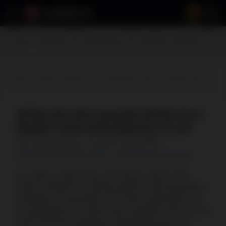
2
Bizzo Casino Boni
Exklusive Boni
King Billy Casino Boni
Onl
Online Casinos Österreich
Kostenlose Slots
Sugar Rush
SPIELEN SIE SUGAR RUSH ALS
DEMO VON PRAGMATIC PLAY
Autor:
Bashkim Vurcer
Aktualisiert:
31.07.2026
Wie bewerten wir online Casinos
Offenlegung von Werbung
In unserem Sugar Rush Slot Review können Sie
Spiel-Funktionen in Details erfahren. Wir beobachten
Gameplay, Einsatzlimits, RTP, Bonus-Mechanik und
Auszahlungen im echten Geld und liefern Ihnen Sugar
Rush Demo für kostenlose Spielerfahrungen. Sie