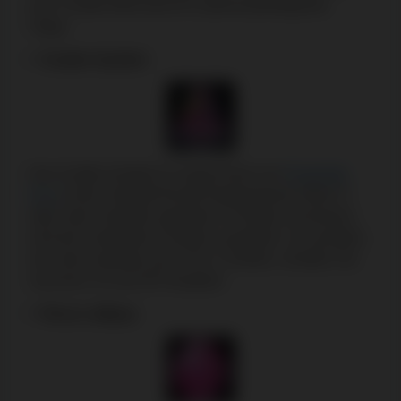
eine Tumble-Mechanik für aufeinanderfolgende
Siege.
Scatter-Symbol
Das Scatter-Symbol im Sugar Rush von
Pragmatic
Play
ist der Gumball Rocket-Spielautomat. Wenn 3
oder mehr Symbole irgendwo im Raster erscheinen,
wird die Freispielen-Funktion ausgelöst. Je nachdem,
wie viele Symbole (von 3 bis 7) landen, erhalten Sie
zwischen 10 und 30 Freispiele.
Rosa Lollipop