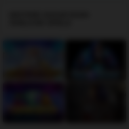
WEITERE SUGAR RUSH
ÄHNLICHE SPIELE