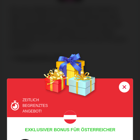
Der rosa Lollipop ist das bestbezahlte Symbol im
Spiel. Ein Cluster von 5 Candys zahlt das 1-fache
Ihres Gesamteinsatzes aus, während 15 oder mehr
übereinstimmende Charaktere in einer einzigen
Kombination Sie mit dem 150-fachen Ihres Einsatzes
belohnen.
Orangefarbenes Herz
Das orangefarbene Herz bringt solide Returns, indem
ZEITLICH
es 0.75 x für 5 Symbole und bis zu 100 x für
BEGRENZTES
ANGEBOT!
Kombinationen von 15 oder mehr auszahlt. Es ist das
zweitwichtigste Symbol und erscheint häufiger als ein
rosa Lollipop.
EXKLUSIVER BONUS FÜR ÖSTERREICHER
Rosa Marmeladenbohne