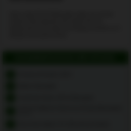
Diese Sugar Rush Erfahrungen haben wir mit dem
GG.bet Casino gemacht. Wir zahlten 60 € mit
Mastercard ein und sahen den Betrag innerhalb von 5
Minuten auf unserem Konto.
ZUSAMMENFASSUNG DER SITZUNG:
+
Einsatz pro Runde: 0,80 €
+
Modus: Basisspiel
+
Anzahl der Drehs: 100 im Basisspiel
Durchschnittlicher Gewinn pro Runde (Basisspiel):
+
0,77 €
+
Bonus Buy-Option: Für 100x Ihres Einsatzes