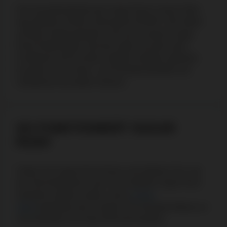
Die Auszahlungsrate des Sugar Rush Casino Slots
lag während unserer Sitzung bei 95,96%. Wir haben
auf dem Handy gespielt, und nach unseren Sugar
Rush Erfahrungen sind das Spiel und alle seine
Funktionen toll auf allen mobilen Geräten optimiert.
Da gibt es auch Quer- und Hochformat-Modi und
Vibrationen bei jedem Gewinn.
SO FUNKTIONIERT SUGAR
RUSH
Testen Sie Sugar Rush Demo und erfahren Sie, wie
der Slot funktioniert, wenn Sie risikofrei Sugar Rush
kostenlos spielen wollen, bevor
echtes
Geld
eingesetzt wird. Fangen Sie mit gratis Modus an
und erkunden Sie Slots-Kernmechaniken.