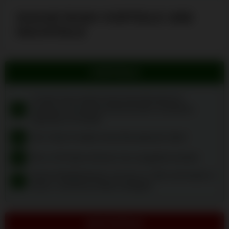
SUGAR RUSH VORTEILE UND
NACHTEILE
VORTEILE
Cluster Pays bietet Gewinnkombinationen
+
basierend auf übereinstimmenden Symbolen
irgendwo im Raster
+
Die Turbo-Funktion beschleunigt das Spiel
+
Bis zu 30 Spins können neu ausgelöst werden
Sticky Multiplikatoren von bis zu 128x sind beide in
+
Basis- und Bonus-Modi verfügbar
NACHTEILE