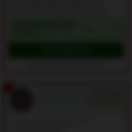
Auszahlungen erfolgen innerhalb von 2 Std;
Vertrauenswürdiges Unternehmen Dama N.V.
WILLKOMMENSPAKET: MAX.
100% BIS ZU 5.000 € + 300
ROOSTER2
FREISPIELE
Bonus beanspruchen
Besuche Rooster.bet Casino
Rooster.bet Casino Bewertungen (14)
2
Bearo Casino
Bewertung:
9.8
/10
Täglicher Slot-Cashback bis zu 15 %
1.200+ Slots mit Jackpot