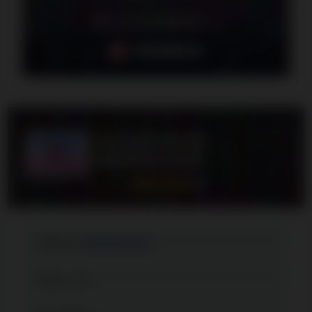
SUGAR RUSH
BEWERTUNG
7.0/10
Software
Pragmatic Play
Reihen
7-7