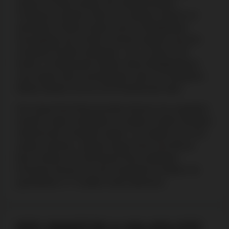
Gewinn-Cluster werden die entsprechenden
Positionen markiert. Wenn ein weiterer Gewinn an
derselben Position landet, wird ein Multiplikator
hinzugefügt, der mit dem 2-fachen beginnt und sich
mit jedem Ausfall verdoppelt - bis zu einem 128-
fachen. Im Basisspiel werden diese Multiplikatoren
nach jedem Spin zurückgesetzt, aber im Freispielen-
Modus bleiben sie bis zum Rundenende aktiv.
Die Sugar Rush Bonusrunden können neu ausgelöst
werden, indem mindestens 3 weitere Scatter-Symbole
während der Freispiele landen. Für Spieler, die nicht
warten möchten, umfasst Sugar Rush eine Bonus
Buy-Funktion: für 100-faches Ihres laufenden
Einsatzes können Sie die Freispielen-Funktion mit
garantierten 3-7 Scatters sofort aktivieren.
RTP, EINSÄTZE & VOLATILITÄT