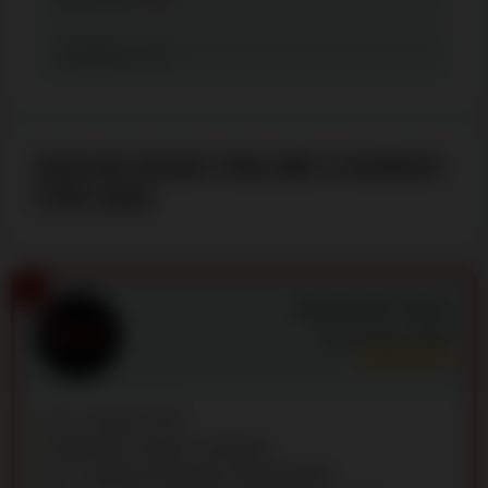
Multiplikator
Ja
SUGAR RUSH ONLINE-CASINOS
FÜR 2026
1
Rooster.bet Casino
Bewertung:
9.9
/10
50+ Jackpot Slots;
Whatsapp-Support verfügbar;
90+ vertrauenswürdige Spielanbieter;