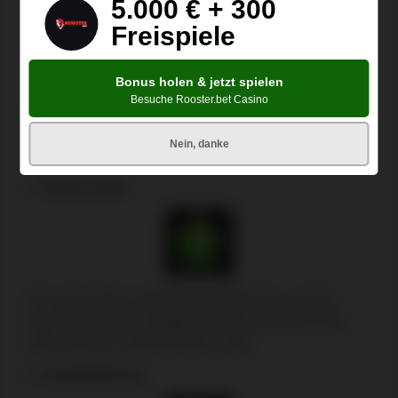
5.000 € + 300
Freispiele
Bonus holen & jetzt spielen
Besuche Rooster.bet Casino
Dieser mittlere Charakter zahlt das 0.5- bis 60-fache je
nach Clustergröße aus. Es trägt oft zu Tumbles bei
Nein, danke
und kann Multiplikator-Punkte auszulösen helfen.
Grüner Stern
Der grüne Stern zahlt zwischen dem 0.4- und 40-
fachen und ist ein häufiges Symbol mit moderatem
Wert, das für Combos-Aufbau sorgt.
Gummibärchen