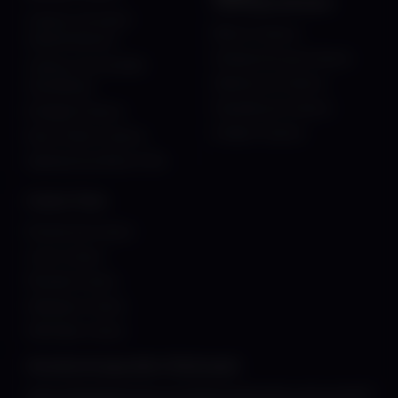
Zahlungsmethoden
Casinos mit hohen
Bitcoin Casinos
Gewinnchancen
Handyrechnung Casinos
Casinos mit schneller
Mastercard Casinos
Auszahlung
Paysafecard Casinos
Echtgeld Casinos
Zimpler Casinos
Neue Online Casinos
Spielautomat Book of Ra
Casino Tests
Rooster.bet Casino
Lizaro Casino
Placebet Casino
Dailyspins Casino
GlitchSpin Casino
Verantwortungsvolles Glücksspiel
Online-Glücksspiele können eine Menge Spaß machen, aber es besteht