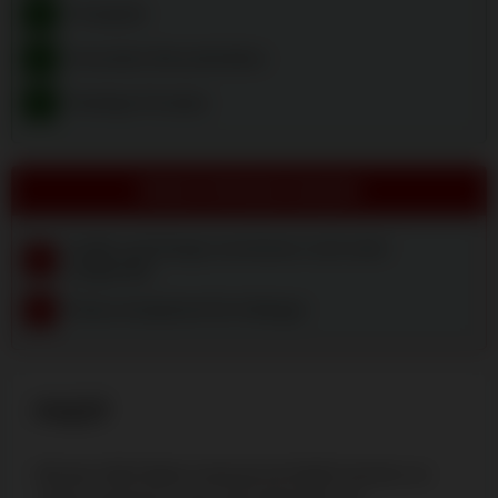
+
Freispiele
+
Innovative Bonusfunktion
+
Niedrige Einsätze
EINSCHRÄNKUNGEN
Grafik und Design erscheinen nicht mehr
–
zeitgemäß
–
Etwas kompliziert für Anfänger
FAZIT
Mit dem Wild Water Automat hat NetEnt bereits vor