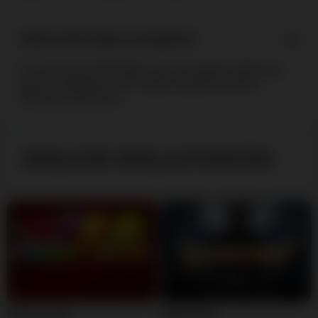
Bietet Wild Water Freispiele?
Du kannst bei Wild Water zehn Freispiele aktivieren,
wenn mindestens drei Scatter Symbole auf den
Walzen erscheinen.
ÄHNLICHE SPIELAUTOMATEN
Fruit Loop
Spinsane