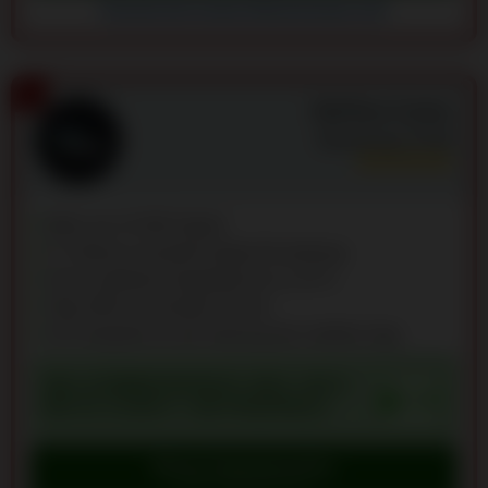
Rooster.bet Casino Bewertungen (14)
2
WinPlace Casino
Bewertung:
9.7
/10
Mehr als 22.000 Spiele
5 %-Bonus auf jede Krypto-Einzahlung
Drei Cashback-Angebote bis zu 10 %
Über 800 Live-Dealer-Tische
30 Freispiele für die Nutzung der mobilen App
WILLKOMMENSBONUS: MAX. 100 %
1WP
BIS ZU 14.000 € + 300 FREISPIELE
Bonus beanspruchen
Besuche WinPlace Casino