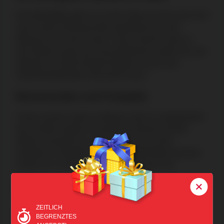
Bei Wild Water geht es an den Strand und du wirst Teil
einer Surfer Gemeinschaft, bestehend aus drei
Männern und zwei Frauen. Doch Vorsicht, denn in
den Wellen lauert auch der gefährliche weiße Hai, der
übrigens als Wild Symbol fungiert und dir eine
Gewinnkombination bescheren kann.
Bonusrunden und Freispiele
Achte auf den Surfer im Wasser, denn er repräsentiert
das Scatter Symbol. Erscheint er dreimal auf den
Walzen, kommst du in den Genuss von zehn
lukrativen Freispielen. Doch der Wild Water Automat
bringt noch zwei weitere Bonus Features mit:
Erscheint ein zufälliger Mix aus fünf Surfern wird ein
20-facher Multiplikator aktiviert. Wenn alle fünf Surfer
ZEITLICH
auf den Walzen erscheinen, dann wird der Surf Team
BEGRENZTES
Bonus aktiviert, der dir einen 200-fachen Multiplikator