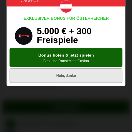
ANGEBOT!
beschert.
EXKLUSIVER BONUS FÜR ÖSTERREICHER
5.000 € + 300
WILD WATER SLOT: STÄRKEN &
Freispiele
SCHWÄCHEN
Bonus holen & jetzt spielen
Auch wenn der Wild Water Slot schon etwas älter ist,
Besuche Rooster.bet Casino
hat er kaum etwas von seinem Charme eingebüßt,
denn er bringt mit, was sich der Spieler wünscht.
Nein, danke
Schauen wir uns die Vorzüge und Nachteile in der
Zusammenfassung an:
VORTEILE
+
Sehr guter RTP von 96,36 %