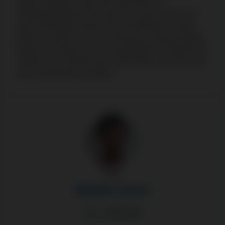
Jahren bewiesen, dass die Entwickler der
Softwareschmiede ihrer Zeit weit voraus sind. Auch
wenn Wild Water bereits 2014 veröffentlicht wurde,
erfüllt er dennoch auch die Wünsche anspruchsvoller
Spieler. Er bringt nicht nur die beliebten Freispiele mit,
sondern auch weitere Bonusfunktionen, die das Spiel
noch spannender gestalten.
Autor:
Bashkim Vurcer
546 Artikel