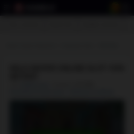
2
Bizzo Casino Boni
Exklusive Boni
King Billy Casino Boni
Onl
Online Casinos Österreich
Kostenlose Slots
Wild Water
WILD WATER ONLINE SLOT VON
NETENT
Autor:
Bashkim Vurcer
Aktualisiert:
31.07.2026
Wie bewerten wir online Casinos
Offenlegung von Werbung