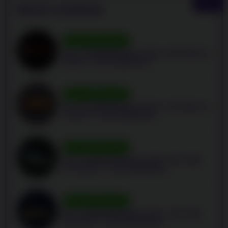
NEU
NEUE CASINOS
WILLKOMMENSBONUS
WILLKOMMENSPAKET: MAX. 100% BIS ZU
5.000 € + 300 FREISPIELE
WILLKOMMENSBONUS
WILLKOMMENSPAKET: MAX. 175% BIS ZU
14.000 € + 400 FREISPIELE
WILLKOMMENSBONUS
WILLKOMMENSBONUS: MAX. 100 % BIS
ZU 14.000 € + 300 FREISPIELE
WILLKOMMENSBONUS
WILLKOMMENSBONUS: MAX. 100 % BIS
ZU 4.000 € + 380 FREISPIELE