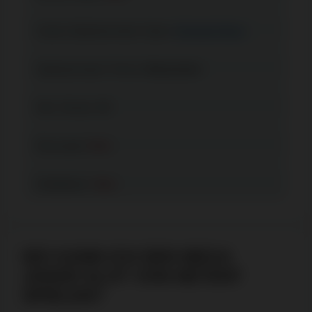
Casino-Spielautomaten-Typen
Echtgeld Slots
Spielautomaten-Thema
Klassischer
Max. Einsatz
10
Bonusspiel
Nein
Multiplikator
Nein
WO KANN ICH DEN MEGA
JOKER SLOT VON NETENT
SPIELEN?