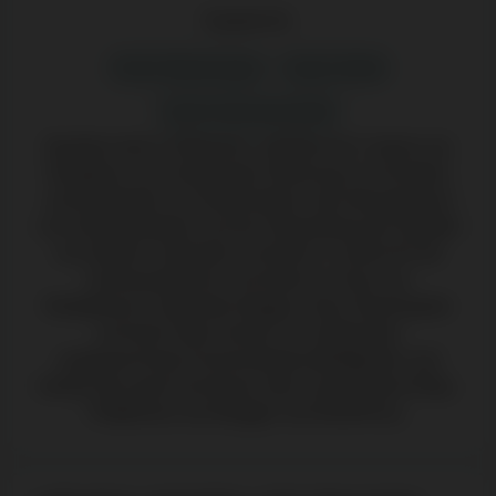
Experte für:
Casino Bewertungen
Casino Spiele
Casino Automatenspiele
Bashkim lebt in Österreich, arbeitet seit 3 Jahren als
Redakteur und verfügt über Erfahrung im Schreiben
und Bearbeiten von Webinhalten, dem Management
von Inhaltsprojekten und der Überprüfung der Qualität
von Artikeln. Außerdem schreibt er Content für die
iGaming-Branche und leitet ein Team aus
Redakteuren. Nebenbei bloggt er über Glücksspiele
und liebt Video-Games. Er verfügt über
ausgezeichnete Kommunikationsfähigkeiten und
besitzt sehr gute Kenntnisse über verschiedene Blog-
Plattformen wie Blogger und WordPress.