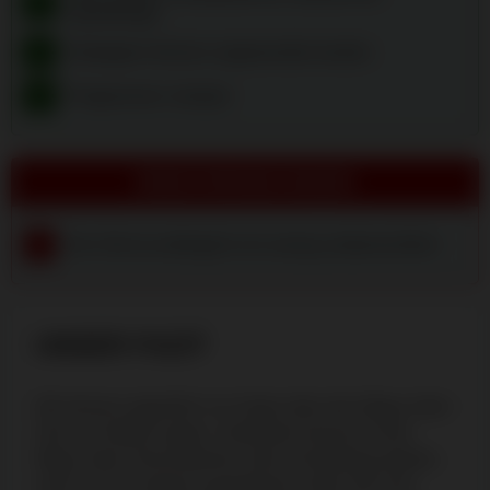
+
Spieldesign
+
Strategien können angewendet werden
+
Progressiver Jackpot
EINSCHRÄNKUNGEN
–
Der Slot ist anfänglich ein wenig unübersichtlich
UNSER FAZIT
Wir können eigentlich nur Gutes über den Mega Joker
Slot von NetEnt sagen. Außerdem kannst du den
Mega Joker Slot kostenlos ohne Anmeldung spielen,
wenn du ihn erstmal ausprobieren willst. Wir sind