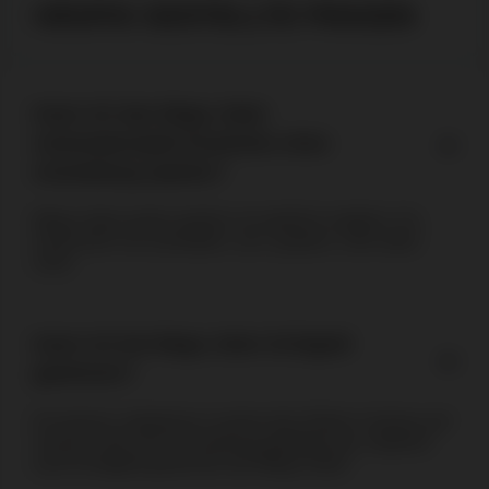
HÄUFIG GESTELLTE FRAGEN
Kann ich das Mega Joker
Automatenspiel kostenlos ohne
Anmeldung spielen?
Mega Joker gratis spielen ist natürlich möglich. Du
musst dich nur anmelden, ach, quatsch, nein eben
nicht.
Kann ich bei Mega Joker Echtgeld
gewinnen?
Du kannst, sobald du in einem der Online Casinos auf
unsere Liste eine Einzahlung getätigt hast, natürlich
auch Echtgeld gewinnen bei Mega Joker.