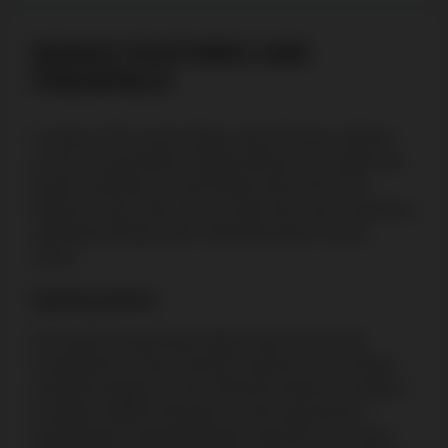
BONUS FEATURES UND
FREISPIELE
In diesem Teil unserer Mega Joker Review erklären
wir die verschiedenen Spielvarianten und zeigen die
besten Symbole aus dem Mega Joker Slot. Hier
findest du also alles, was du über den (auch kostenlos
spielbaren) Mega Joker Spielautomaten wissen
musst.
Spielsymbole
Das beste Symbol beim Mega Joker Slot ist die
Schatztruhe und die Glocken; klassisch also. Beide
Symbole bringen dir das 100-fache deines Einsatzes.
Da dieser NetEnt Slot ganz an den klassischen
landbasierten Spielautomaten orientiert ist und das