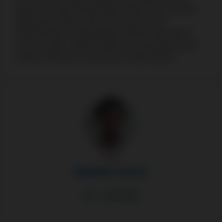
große Fans des Retrodesigns dieses Slots und des
gesamten Aufbaus, das sehr an gutes altes
landbasiertes Automatenspiel erinnert. Was gibt es
noch zu sagen, außer probiere den Automaten doch
einfach selbst aus und lass dich überzeugen?
Autor:
Bashkim Vurcer
546 Artikel