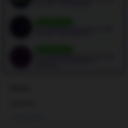
ZU 4.000 € + 380 FREISPIELE
WILLKOMMENSBONUS
WILLKOMMENSBONUS: MAX. 125 % BIS
ZU 2.500 € + 200 FREISPIELE
WILLKOMMENSBONUS
WILLKOMMENSBONUS: MAX. 200 % BIS
ZU 2.500 € + 150 FREISPIELE + 1
BONUSSPIEL
Populär
Letzte Slots
Razor Returns