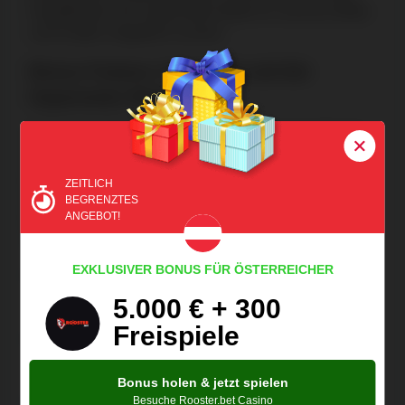
Hauptfeature der Supermeter Mode ist, wirst du Wilds
und Scatter vergeblich suchen.
Bonus Feature, Freispiele und der
Supermeter Modus
Das einzige Bonus Feature des Mega Joker Slots ist
der Supermeter Modus. Freispiele kannst du keine
gewinnen. Aber dank des besonderen Modus ist das
ZEITLICH
auch gar kein Problem. Der Supermeter Modus bei
BEGRENZTES
ANGEBOT!
Mega Joker gibt dir die Möglichkeit, Strategien
anzuwenden. Wir erklären diese hier kurz:
EXKLUSIVER BONUS FÜR ÖSTERREICHER
Spiele am besten mit dem Höchsteinsatz von 10
Münzen, da es hier die höchste Auszahlungsrate
5.000 € + 300
gibt.
Freispiele
Der progressive Jackpot kann nur im Basisspiel
gewonnen werden, spiele es nur, wenn der Jackpot
gerade sehr hoch ist.
Bonus holen & jetzt spielen
Besuche Rooster.bet Casino
Die Auszahlungsrate des Supermeter Modus ist 99